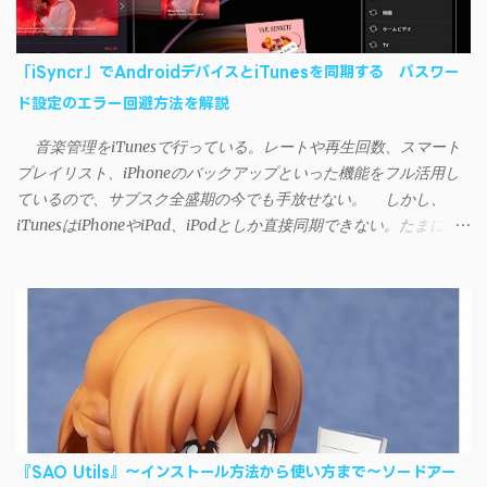
「iSyncr」でAndroidデバイスとiTunesを同期する パスワー
ド設定のエラー回避方法を解説
音楽管理をiTunesで行っている。レートや再生回数、スマート
プレイリスト、iPhoneのバックアップといった機能をフル活用し
ているので、サブスク全盛期の今でも手放せない。 しかし、
iTunesはiPhoneやiPad、iPodとしか直接同期できない。たまに
AndroidデバイスにiTunesで管理している音楽やプレイリストを転
送したくなる場合もある。 そんなときは「iSyncr」というサー
ドパーティー製のアプリを PC と Androidデバイス それぞれにイン
ストールすれば、Wi-Fiや USB接続 を通じて同期できるようにな
る。私も 2012年頃にAndroidウォークマン を使い始めた頃から便
利に活用させてもらっていたのだが、2023年現在はiSyncrを使っ
て同期ができないという声を多数見かけるようになった。 具体
的には、PC側のiSyncrアプリで設定したパスワードをAndroidアプ
リに入力しようとすると、入力したパスワードが保存されず、い
『SAO Utils』～インストール方法から使い方まで～ソードアー
つまでたっても再度入力を促されるというもの。 この不具合を