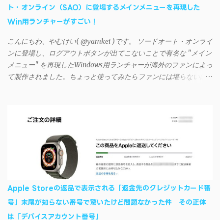
ト・オンライン（SAO）に登場するメインメニューを再現した
回避するには、次の手順が有効だ。 Androidデバイスの言語を英語
Win用ランチャーがすごい！
に設定する （念のため）再起動する iSyncrでパスワードを入力す
る iTunesのプレイリストが表示され、同機機能などが正常に動作
こんにちわ、やむけい( @yamkei )です。 ソードオート・オンライ
すれば完了 一度この手順を施せば、言語設定は日本語に戻して
ンに登場し、ログアウトボタンが出てこないことで有名な "メイン
もOKだ。これでWi-Fiを使った同期機能が使えるようになる。USB
メニュー" を再現したWindows用ランチャーが海外のファンによっ
接続による同期については、アプリに根本的な不具合が発生して
て製作されました。ちょっと使ってみたらファンには堪らないほ
おり、現時点で使えないようだ。諦めよう。 今回の不具合につ
ど素晴らしかったのでご紹介します。実際の動作デモはこんな感
いて、おそらくアプリの設計上、入力されたパスワードを保存す
じ↓ ニコニコ動画の"【自作】ＳＡＯようなランチャーを開発しま
る仕組みが日本語環境でうまく動作しないことが原因だ。
した - SAO Utils"はこちら 効果音まで完全再現されていま
iSyncrを活用することで、Androidデバイスでもレート機能や再生
す・・・。カッコイイ！！ 開発ページ（英語） gpbeta.com - The
回数のカウントを活用できる。どうしてもiPhoneからAndroidスマ
SAO Utilities Project – development log インストール（導入）手順
ートフォンに移行したい場合に役立つはずだ。
1. 開発ページ のDownloadsの項目から自分のOSにあったファイル
をダウンロードする。 Windows（Windows2000, XP, Vista, Win7,
Win8）に対応です。 （ ◆自分のパソコンが 32 ビット版か 64 ビッ
ト版かを確認したい ） 2.ダウンロードしたファイルを解凍後、
Apple Storeの返品で表示される「返金先のクレジットカード番
（自分はProgram Filesの中に移動させちゃいました）フォルダの
号」末尾が知らない番号で驚いたけど問題なかった件 その正体
中にある SAO Utils.exe を実行。 3.アップデートがある場合は起動
は「デバイスアカウント番号」
時に知らせてくれるので、パッチをダウンロードしましょう。 ダ