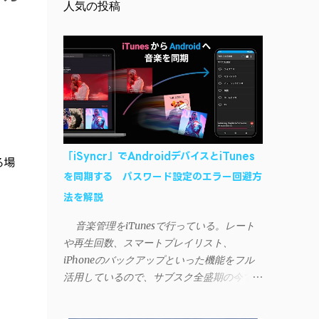
人気の投稿
「iSyncr」でAndroidデバイスとiTunes
る場
を同期する パスワード設定のエラー回避方
法を解説
音楽管理をiTunesで行っている。レート
や再生回数、スマートプレイリスト、
iPhoneのバックアップといった機能をフル
活用しているので、サブスク全盛期の今でも
手放せない。 しかし、iTunesはiPhoneや
iPad、iPodとしか直接同期できない。たまに