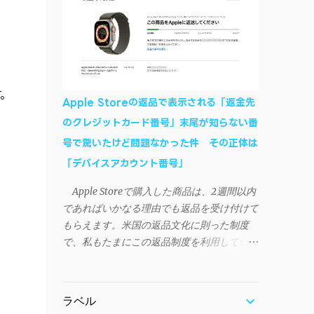
作デモはこんな感じ↓ ニコニコ動画の"【自
などが正常に動作すれば完了 一度この手
作】ＳＡＯようなランチャーを開発しました
順を施せば、言語設定は日本語に戻しても
- SAO Utils"はこちら 効果音まで完全再現さ
OKだ。これでWi-Fiを使った同期機能が使え
れています・・・。カッコイイ！！ 開発ペ
るようになる。USB接続による同期について
ージ（英語） gpbeta.com - The SAO
は、アプリに根本的な不具合が発生してお
。
Utilities Project – development log インスト
り、現時点で使えないようだ。諦めよう。
Apple Storeの返品で表示される「返金先
ール（導入）手順 1. 開発ページ の
今回の不具合について、おそらくアプリの
のクレジットカード番号」末尾が知らない番
Downloadsの項目から自分のOSにあったフ
設計上、入力されたパスワードを保存する仕
号で驚いたけど問題なかった件 その正体は
ァイルをダウンロードする。
組みが日本語環境でうまく動作しないことが
Windows（Windows2000, XP, Vista, Win7,
「デバイスアカウント番号」
原因だ。 iSyncrを活用することで、
Win8）に対応です。 （ ◆自分のパソコンが
Androidデバイスでもレート機能や再生回数
Apple Storeで購入した商品は、2週間以内
32 ビット版か 64 ビット版かを確認したい
のカウントを活用できる。どうしても
であればいかなる理由でも返品を受け付けて
） 2.ダウンロードしたファイルを解凍後、
iPhoneからAndroidスマートフォンに移行し
もらえます。米国の返品文化に則った制度
（自分はProgram Filesの中に移動させちゃ
たい場合に役立つはずだ。
で、私もたまにこの返品制度を利用していま
いました）フォルダの中にある SAO
す。先日も購入したApple Watchを返品する
Utils.exe を実行。 3.アップデートがある場合
機会がありました。 私はこのApple Watch
は起動時に知らせてくれるので、パッチをダ
をApple Storeアプリで購入、Apple Payに登
ウンロードしましょう。 ダウンロードした
ラベル
録したクレジットカードを使って決済してい
パッチ「 sao_utils_win64_hotfix」の 中身を選