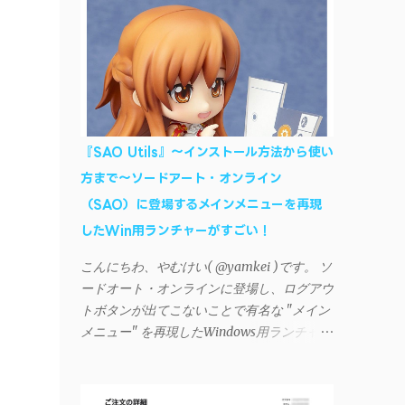
AndroidデバイスにiTunesで管理している音
楽やプレイリストを転送したくなる場合もあ
る。 そんなときは「iSyncr」というサード
パーティー製のアプリを PC と Androidデバ
イス それぞれにインストールすれば、Wi-Fi
や USB接続 を通じて同期できるようにな
る。私も 2012年頃にAndroidウォークマン
『SAO Utils』～インストール方法から使い
を使い始めた頃から便利に活用させてもらっ
方まで～ソードアート・オンライン
ていたのだが、2023年現在はiSyncrを使って
（SAO）に登場するメインメニューを再現
同期ができないという声を多数見かけるよう
になった。 具体的には、PC側のiSyncrア
したWin用ランチャーがすごい！
プリで設定したパスワードをAndroidアプリ
こんにちわ、やむけい( @yamkei )です。 ソ
に入力しようとすると、入力したパスワード
ードオート・オンラインに登場し、ログアウ
が保存されず、いつまでたっても再度入力を
トボタンが出てこないことで有名な "メイン
促されるというもの。 この不具合を回避
メニュー" を再現したWindows用ランチャー
するには、次の手順が有効だ。 Androidデバ
が海外のファンによって製作されました。ち
イスの言語を英語に設定する （念のため）
ょっと使ってみたらファンには堪らないほど
再起動する iSyncrでパスワードを入力する
素晴らしかったのでご紹介します。実際の動
iTunesのプレイリストが表示され、同機機能