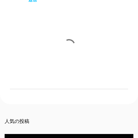
コ
メ
ン
ト
を
人気の投稿
投
稿