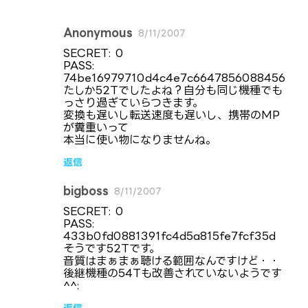
Anonymous
8/11/2007
コ
SECRET: 0
メ
PASS:
74be16979710d4c4e7c6647856088456
ン
たしか52Tでしたよね？自分も同じ機種でも
ト
っさり過ぎていらつきます。
変換も遅いし転送速度も遅いし、携帯のMP
が糞重いって
本当に使い物になりませんね。
返信
bigboss
8/11/2007
SECRET: 0
PASS:
433b0fd0881391fc4d5a815fe7fcf35d
そうです52Tです。
音質はまぁまぁ聴ける範囲なんですけど・・
後継機種の54Tも改善されていないようです
^^:
返信