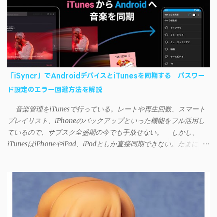
「iSyncr」でAndroidデバイスとiTunesを同期する パスワー
ド設定のエラー回避方法を解説
音楽管理をiTunesで行っている。レートや再生回数、スマート
プレイリスト、iPhoneのバックアップといった機能をフル活用し
ているので、サブスク全盛期の今でも手放せない。 しかし、
iTunesはiPhoneやiPad、iPodとしか直接同期できない。たまに
AndroidデバイスにiTunesで管理している音楽やプレイリストを転
送したくなる場合もある。 そんなときは「iSyncr」というサー
ドパーティー製のアプリを PC と Androidデバイス それぞれにイン
ストールすれば、Wi-Fiや USB接続 を通じて同期できるようにな
る。私も 2012年頃にAndroidウォークマン を使い始めた頃から便
利に活用させてもらっていたのだが、2023年現在はiSyncrを使っ