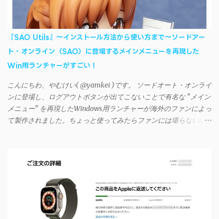
て同期ができないという声を多数見かけるようになった。 具体
的には、PC側のiSyncrアプリで設定したパスワードをAndroidアプ
リに入力しようとすると、入力したパスワードが保存されず、い
『SAO Utils』～インストール方法から使い方まで～ソードアー
つまでたっても再度入力を促されるというもの。 この不具合を
ト・オンライン（SAO）に登場するメインメニューを再現した
回避するには、次の手順が有効だ。 Androidデバイスの言語を英語
Win用ランチャーがすごい！
に設定する （念のため）再起動する iSyncrでパスワードを入力す
る iTunesのプレイリストが表示され、同機機能などが正常に動作
こんにちわ、やむけい( @yamkei )です。 ソードオート・オンライ
すれば完了 一度この手順を施せば、言語設定は日本語に戻して
ンに登場し、ログアウトボタンが出てこないことで有名な "メイン
もOKだ。これでWi-Fiを使った同期機能が使えるようになる。USB
メニュー" を再現したWindows用ランチャーが海外のファンによっ
接続による同期については、アプリに根本的な不具合が発生して
て製作されました。ちょっと使ってみたらファンには堪らないほ
おり、現時点で使えないようだ。諦めよう。 今回の不具合につ
ど素晴らしかったのでご紹介します。実際の動作デモはこんな感
いて、おそらくアプリの設計上、入力されたパスワードを保存す
じ↓ ニコニコ動画の"【自作】ＳＡＯようなランチャーを開発しま
る仕組みが日本語環境でうまく動作しないことが原因だ。
した - SAO Utils"はこちら 効果音まで完全再現されていま
iSyncrを活用することで、Androidデバイスでもレート機能や再生
す・・・。カッコイイ！！ 開発ページ（英語） gpbeta.com - The
回数のカウントを活用できる。どうしてもiPhoneからAndroidスマ
SAO Utilities Project – development log インストール（導入）手順
ートフォンに移行したい場合に役立つはずだ。
1. 開発ページ のDownloadsの項目から自分のOSにあったファイル
をダウンロードする。 Windows（Windows2000, XP, Vista, Win7,
Win8）に対応です。 （ ◆自分のパソコンが 32 ビット版か 64 ビッ