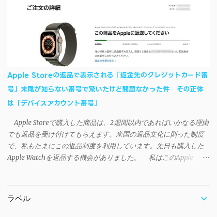
した - SAO Utils"はこちら 効果音まで完全再現されていま
iSyncrを活用することで、Androidデバイスでもレート機能や再生
す・・・。カッコイイ！！ 開発ページ（英語） gpbeta.com - The
回数のカウントを活用できる。どうしてもiPhoneからAndroidスマ
SAO Utilities Project – development log インストール（導入）手順
ートフォンに移行したい場合に役立つはずだ。
1. 開発ページ のDownloadsの項目から自分のOSにあったファイル
をダウンロードする。 Windows（Windows2000, XP, Vista, Win7,
Win8）に対応です。 （ ◆自分のパソコンが 32 ビット版か 64 ビッ
ト版かを確認したい ） 2.ダウンロードしたファイルを解凍後、
Apple Storeの返品で表示される「返金先のクレジットカード番
（自分はProgram Filesの中に移動させちゃいました）フォルダの
号」末尾が知らない番号で驚いたけど問題なかった件 その正体
中にある SAO Utils.exe を実行。 3.アップデートがある場合は起動
は「デバイスアカウント番号」
時に知らせてくれるので、パッチをダウンロードしましょう。 ダ
ウンロードしたパッチ「 sao_utils_win64_hotfix」の 中身を選択し
Apple Storeで購入した商品は、2週間以内であればいかなる理由
て切り取り、先ほどダウンロードした SAO Utilsフォルダ へ貼り付
でも返品を受け付けてもらえます。米国の返品文化に則った制度
け、新しいファイルへ置き換えることで適用できます。 起動方法
で、私もたまにこの返品制度を利用しています。先日も購入した
と各種設定 アップデートが完了したら改めて SAO Utils.exe を起動
Apple Watchを返品する機会がありました。 私はこのApple
すると、アニメで見覚えのあるスプラッシュウィンドウがSEとと
WatchをApple Storeアプリで購入、Apple Payに登録したクレジッ
もに開きます。リンクスタート・・・！ タスクトレイに"SAO
トカードを使って決済していました。今回の返品が完了すると、
Utils"のアイコンがあるので右クリックすると各種設定が可能。
決済に使ったクレカに返金される（請求が取り消される）のです
（ランチャーの中からも可能です）簡単ですが日本語訳。（現在
ラベル
が、返品状況が分かる概要ページには見覚えのないクレカ番号
は日本語対応済） グレースケールの部分は未実装みたい 日本語化
（末尾XXXX）に返金されると記載されていました（黄色いマーカ