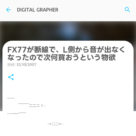
スキップしてメイン コンテンツに移動
DIGITAL GRAPHER
FX77が断線で、L側から音が出なく
なったので次何買おうという物欲
日付:
11/30/2007
＿＿
￣￣￣二二ニ＝-
'''''"""￣￣
-=ﾆﾆﾆﾆ=-