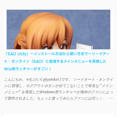
AndroidデバイスにiTunesで管理している音楽やプレイリストを転
送したくなる場合もある。 そんなときは「iSyncr」というサー
ドパーティー製のアプリを PC と Androidデバイス それぞれにイン
ストールすれば、Wi-Fiや USB接続 を通じて同期できるようにな
る。私も 2012年頃にAndroidウォークマン を使い始めた頃から便
利に活用させてもらっていたのだが、2023年現在はiSyncrを使っ
て同期ができないという声を多数見かけるようになった。 具体
的には、PC側のiSyncrアプリで設定したパスワードをAndroidアプ
リに入力しようとすると、入力したパスワードが保存されず、い
『SAO Utils』～インストール方法から使い方まで～ソードアー
つまでたっても再度入力を促されるというもの。 この不具合を
ト・オンライン（SAO）に登場するメインメニューを再現した
回避するには、次の手順が有効だ。 Androidデバイスの言語を英語
Win用ランチャーがすごい！
に設定する （念のため）再起動する iSyncrでパスワードを入力す
る iTunesのプレイリストが表示され、同機機能などが正常に動作
こんにちわ、やむけい( @yamkei )です。 ソードオート・オンライ
すれば完了 一度この手順を施せば、言語設定は日本語に戻して
ンに登場し、ログアウトボタンが出てこないことで有名な "メイン
もOKだ。これでWi-Fiを使った同期機能が使えるようになる。USB
メニュー" を再現したWindows用ランチャーが海外のファンによっ
接続による同期については、アプリに根本的な不具合が発生して
て製作されました。ちょっと使ってみたらファンには堪らないほ
おり、現時点で使えないようだ。諦めよう。 今回の不具合につ
ど素晴らしかったのでご紹介します。実際の動作デモはこんな感
いて、おそらくアプリの設計上、入力されたパスワードを保存す
じ↓ ニコニコ動画の"【自作】ＳＡＯようなランチャーを開発しま
る仕組みが日本語環境でうまく動作しないことが原因だ。