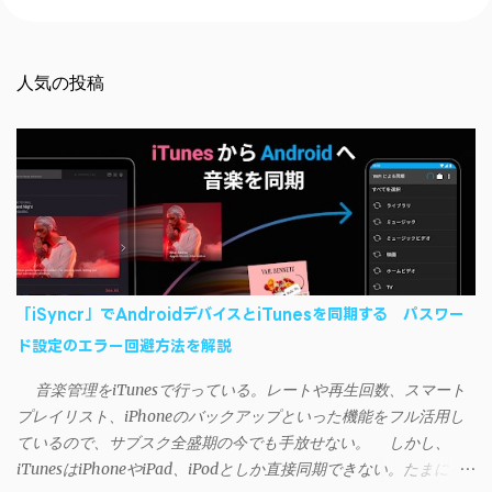
ト
人気の投稿
「iSyncr」でAndroidデバイスとiTunesを同期する パスワー
ド設定のエラー回避方法を解説
音楽管理をiTunesで行っている。レートや再生回数、スマート
プレイリスト、iPhoneのバックアップといった機能をフル活用し
ているので、サブスク全盛期の今でも手放せない。 しかし、
iTunesはiPhoneやiPad、iPodとしか直接同期できない。たまに