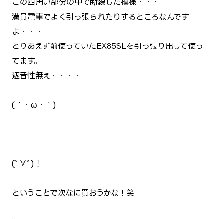
この四角い部分の中で断線した模様・・・
満員電車でよく引っ張られたりするところなんです
よ・・・
とりあえず前使っていたEX85SLを引っ張り出して使っ
てます。
遮音性無ぇ・・・・
(´・ω・｀)
(ﾟ∀ﾟ)！
ということで次なに買おうかな！笑