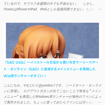
ているので、サブスク全盛期の今でも手放せない。 しかし、
iTunesはiPhoneやiPad、iPodとしか直接同期できない。たまに
AndroidデバイスにiTunesで管理している音楽やプレイリストを転
送したくなる場合もある。 そんなときは「iSyncr」というサー
ドパーティー製のアプリを PC と Androidデバイス それぞれにイン
ストールすれば、Wi-Fiや USB接続 を通じて同期できるようにな
る。私も 2012年頃にAndroidウォークマン を使い始めた頃から便
利に活用させてもらっていたのだが、2023年現在はiSyncrを使っ
て同期ができないという声を多数見かけるようになった。 具体
的には、PC側のiSyncrアプリで設定したパスワードをAndroidアプ
リに入力しようとすると、入力したパスワードが保存されず、い
『SAO Utils』～インストール方法から使い方まで～ソードアー
つまでたっても再度入力を促されるというもの。 この不具合を
ト・オンライン（SAO）に登場するメインメニューを再現した
回避するには、次の手順が有効だ。 Androidデバイスの言語を英語
Win用ランチャーがすごい！
に設定する （念のため）再起動する iSyncrでパスワードを入力す
る iTunesのプレイリストが表示され、同機機能などが正常に動作
こんにちわ、やむけい( @yamkei )です。 ソードオート・オンライ
すれば完了 一度この手順を施せば、言語設定は日本語に戻して
ンに登場し、ログアウトボタンが出てこないことで有名な "メイン
もOKだ。これでWi-Fiを使った同期機能が使えるようになる。USB
メニュー" を再現したWindows用ランチャーが海外のファンによっ
接続による同期については、アプリに根本的な不具合が発生して
て製作されました。ちょっと使ってみたらファンには堪らないほ
おり、現時点で使えないようだ。諦めよう。 今回の不具合につ