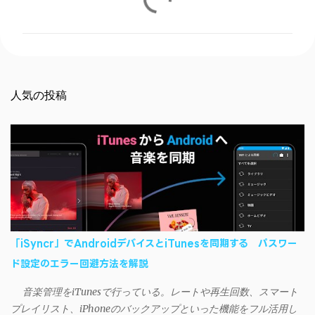
メ
ン
ト
人気の投稿
「iSyncr」でAndroidデバイスとiTunesを同期する パスワー
ド設定のエラー回避方法を解説
音楽管理をiTunesで行っている。レートや再生回数、スマート
プレイリスト、iPhoneのバックアップといった機能をフル活用し