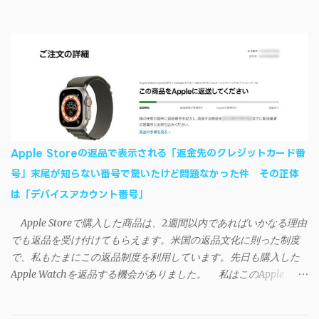
ど素晴らしかったのでご紹介します。実際の動作デモはこんな感
いて、おそらくアプリの設計上、入力されたパスワードを保存す
じ↓ ニコニコ動画の"【自作】ＳＡＯようなランチャーを開発しま
る仕組みが日本語環境でうまく動作しないことが原因だ。
した - SAO Utils"はこちら 効果音まで完全再現されていま
iSyncrを活用することで、Androidデバイスでもレート機能や再生
す・・・。カッコイイ！！ 開発ページ（英語） gpbeta.com - The
回数のカウントを活用できる。どうしてもiPhoneからAndroidスマ
SAO Utilities Project – development log インストール（導入）手順
ートフォンに移行したい場合に役立つはずだ。
1. 開発ページ のDownloadsの項目から自分のOSにあったファイル
をダウンロードする。 Windows（Windows2000, XP, Vista, Win7,
Win8）に対応です。 （ ◆自分のパソコンが 32 ビット版か 64 ビッ
ト版かを確認したい ） 2.ダウンロードしたファイルを解凍後、
Apple Storeの返品で表示される「返金先のクレジットカード番
（自分はProgram Filesの中に移動させちゃいました）フォルダの
号」末尾が知らない番号で驚いたけど問題なかった件 その正体
中にある SAO Utils.exe を実行。 3.アップデートがある場合は起動
は「デバイスアカウント番号」
時に知らせてくれるので、パッチをダウンロードしましょう。 ダ
ウンロードしたパッチ「 sao_utils_win64_hotfix」の 中身を選択し
Apple Storeで購入した商品は、2週間以内であればいかなる理由
て切り取り、先ほどダウンロードした SAO Utilsフォルダ へ貼り付
でも返品を受け付けてもらえます。米国の返品文化に則った制度
け、新しいファイルへ置き換えることで適用できます。 起動方法
で、私もたまにこの返品制度を利用しています。先日も購入した
と各種設定 アップデートが完了したら改めて SAO Utils.exe を起動
Apple Watchを返品する機会がありました。 私はこのApple
すると、アニメで見覚えのあるスプラッシュウィンドウがSEとと
WatchをApple Storeアプリで購入、Apple Payに登録したクレジッ
もに開きます。リンクスタート・・・！ タスクトレイに"SAO
トカードを使って決済していました。今回の返品が完了すると、
Utils"のアイコンがあるので右クリックすると各種設定が可能。