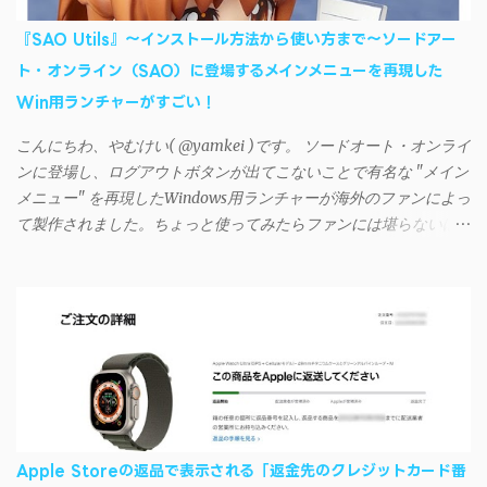
的には、PC側のiSyncrアプリで設定したパスワードをAndroidアプ
リに入力しようとすると、入力したパスワードが保存されず、い
『SAO Utils』～インストール方法から使い方まで～ソードアー
つまでたっても再度入力を促されるというもの。 この不具合を
ト・オンライン（SAO）に登場するメインメニューを再現した
回避するには、次の手順が有効だ。 Androidデバイスの言語を英語
Win用ランチャーがすごい！
に設定する （念のため）再起動する iSyncrでパスワードを入力す
る iTunesのプレイリストが表示され、同機機能などが正常に動作
こんにちわ、やむけい( @yamkei )です。 ソードオート・オンライ
すれば完了 一度この手順を施せば、言語設定は日本語に戻して
ンに登場し、ログアウトボタンが出てこないことで有名な "メイン
もOKだ。これでWi-Fiを使った同期機能が使えるようになる。USB
メニュー" を再現したWindows用ランチャーが海外のファンによっ
接続による同期については、アプリに根本的な不具合が発生して
て製作されました。ちょっと使ってみたらファンには堪らないほ
おり、現時点で使えないようだ。諦めよう。 今回の不具合につ
ど素晴らしかったのでご紹介します。実際の動作デモはこんな感
いて、おそらくアプリの設計上、入力されたパスワードを保存す
じ↓ ニコニコ動画の"【自作】ＳＡＯようなランチャーを開発しま
る仕組みが日本語環境でうまく動作しないことが原因だ。
した - SAO Utils"はこちら 効果音まで完全再現されていま
iSyncrを活用することで、Androidデバイスでもレート機能や再生
す・・・。カッコイイ！！ 開発ページ（英語） gpbeta.com - The
回数のカウントを活用できる。どうしてもiPhoneからAndroidスマ
SAO Utilities Project – development log インストール（導入）手順
ートフォンに移行したい場合に役立つはずだ。
1. 開発ページ のDownloadsの項目から自分のOSにあったファイル
をダウンロードする。 Windows（Windows2000, XP, Vista, Win7,
Win8）に対応です。 （ ◆自分のパソコンが 32 ビット版か 64 ビッ
ト版かを確認したい ） 2.ダウンロードしたファイルを解凍後、
Apple Storeの返品で表示される「返金先のクレジットカード番
（自分はProgram Filesの中に移動させちゃいました）フォルダの