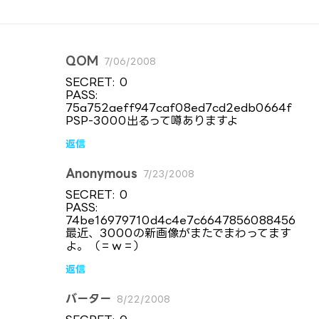
QOM
7/06/2008
コ
SECRET: 0
メ
PASS:
75a752aeff947caf08ed7cd2edb0664f
ン
PSP-3000出るって噂ありますよ
ト
返信
Anonymous
7/23/2008
SECRET: 0
PASS:
74be16979710d4c4e7c6647856088456
最近、3000の新画像がまたでまわってます
よ。（＝ｗ＝）
返信
バーター
8/22/2008