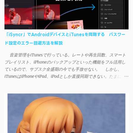
「iSyncr」でAndroidデバイスとiTunesを同期する パスワー
ド設定のエラー回避方法を解説
音楽管理をiTunesで行っている。レートや再生回数、スマート
プレイリスト、iPhoneのバックアップといった機能をフル活用し
ているので、サブスク全盛期の今でも手放せない。 しかし、
iTunesはiPhoneやiPad、iPodとしか直接同期できない。たまに
AndroidデバイスにiTunesで管理している音楽やプレイリストを転
送したくなる場合もある。 そんなときは「iSyncr」というサー
ドパーティー製のアプリを PC と Androidデバイス それぞれにイン
ストールすれば、Wi-Fiや USB接続 を通じて同期できるようにな
る。私も 2012年頃にAndroidウォークマン を使い始めた頃から便
利に活用させてもらっていたのだが、2023年現在はiSyncrを使っ
て同期ができないという声を多数見かけるようになった。 具体