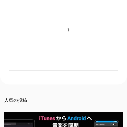
コ
メ
ン
ト
を
人気の投稿
投
稿