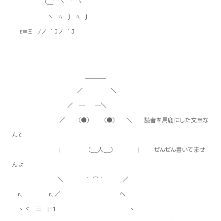
（＿⌒ヽ ⌒ヽ
ヽ ﾍ } ﾍ }
ε≡Ξ ﾉノ ｀Jノ ｀J
＿＿＿_
／ ＼
／ ─ ─ ＼
／ （●） （●） ＼ 読者を馬鹿にした文章な
んて
| （__人__） | ぜんぜん書いてませ
んよ
＼ ｀ ⌒´ ,／
r､ r､／ ヘ
ヽヾ 三 |:l1 ヽ