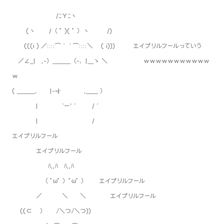
/ﾆＹﾆヽ
(ヽ /（ ﾟ )( ﾟ ）ヽ /)
(((i ) ／::::⌒｀´⌒::::＼ ( i))) エイプリルフールっていう
／∠_| ,-）＿＿＿（-，|＿ゝ ＼ ｗｗｗｗｗｗｗｗｗｗｗ
ｗ
( ＿＿＿､ |-┬-| ,＿＿ ）
| `ー'´ /´
| /
エイプリルフール
エイプリルフール
ﾊ,,ﾊ ﾊ,,ﾊ
（ ﾟωﾟ ）ﾟωﾟ ） エイプリルフール
／ ＼ ＼ エイプリルフール
((⊂ ） ﾉ＼つﾉ＼つ))