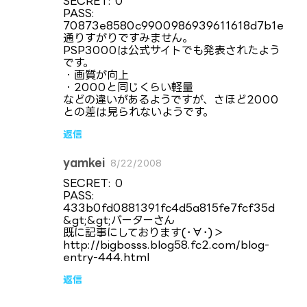
SECRET: 0
PASS:
70873e8580c9900986939611618d7b1e
通りすがりですみません。
PSP3000は公式サイトでも発表されたよう
です。
・画質が向上
・2000と同じくらい軽量
などの違いがあるようですが、さほど2000
との差は見られないようです。
返信
yamkei
8/22/2008
SECRET: 0
PASS:
433b0fd0881391fc4d5a815fe7fcf35d
&gt;&gt;バーターさん
既に記事にしております(･∀･)＞
http://bigbosss.blog58.fc2.com/blog-
entry-444.html
返信