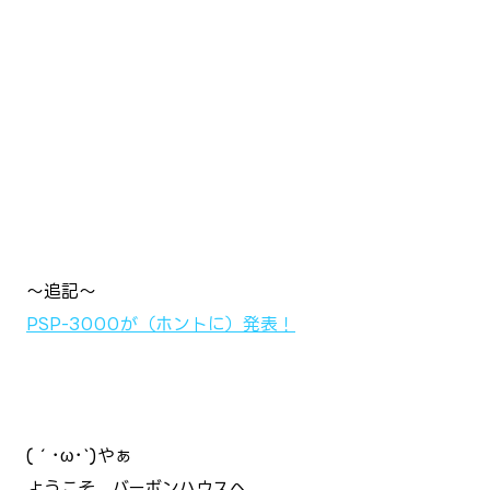
～追記～
PSP-3000が（ホントに）発表！
(´･ω･`)やぁ
ようこそ、バーボンハウスへ。