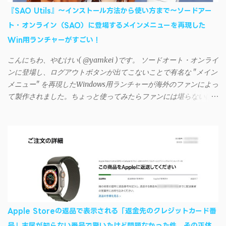
リに入力しようとすると、入力したパスワードが保存されず、い
『SAO Utils』～インストール方法から使い方まで～ソードアー
つまでたっても再度入力を促されるというもの。 この不具合を
ト・オンライン（SAO）に登場するメインメニューを再現した
回避するには、次の手順が有効だ。 Androidデバイスの言語を英語
Win用ランチャーがすごい！
に設定する （念のため）再起動する iSyncrでパスワードを入力す
る iTunesのプレイリストが表示され、同機機能などが正常に動作
こんにちわ、やむけい( @yamkei )です。 ソードオート・オンライ
すれば完了 一度この手順を施せば、言語設定は日本語に戻して
ンに登場し、ログアウトボタンが出てこないことで有名な "メイン
もOKだ。これでWi-Fiを使った同期機能が使えるようになる。USB
メニュー" を再現したWindows用ランチャーが海外のファンによっ
接続による同期については、アプリに根本的な不具合が発生して
て製作されました。ちょっと使ってみたらファンには堪らないほ
おり、現時点で使えないようだ。諦めよう。 今回の不具合につ
ど素晴らしかったのでご紹介します。実際の動作デモはこんな感
いて、おそらくアプリの設計上、入力されたパスワードを保存す
じ↓ ニコニコ動画の"【自作】ＳＡＯようなランチャーを開発しま
る仕組みが日本語環境でうまく動作しないことが原因だ。
した - SAO Utils"はこちら 効果音まで完全再現されていま
iSyncrを活用することで、Androidデバイスでもレート機能や再生
す・・・。カッコイイ！！ 開発ページ（英語） gpbeta.com - The
回数のカウントを活用できる。どうしてもiPhoneからAndroidスマ
SAO Utilities Project – development log インストール（導入）手順
ートフォンに移行したい場合に役立つはずだ。
1. 開発ページ のDownloadsの項目から自分のOSにあったファイル
をダウンロードする。 Windows（Windows2000, XP, Vista, Win7,
Win8）に対応です。 （ ◆自分のパソコンが 32 ビット版か 64 ビッ
ト版かを確認したい ） 2.ダウンロードしたファイルを解凍後、
Apple Storeの返品で表示される「返金先のクレジットカード番
（自分はProgram Filesの中に移動させちゃいました）フォルダの
号」末尾が知らない番号で驚いたけど問題なかった件 その正体