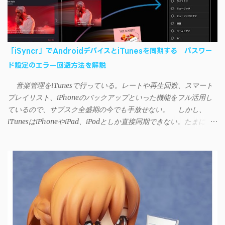
「iSyncr」でAndroidデバイスとiTunesを同期する パスワー
ド設定のエラー回避方法を解説
音楽管理をiTunesで行っている。レートや再生回数、スマート
プレイリスト、iPhoneのバックアップといった機能をフル活用し
ているので、サブスク全盛期の今でも手放せない。 しかし、
iTunesはiPhoneやiPad、iPodとしか直接同期できない。たまに
AndroidデバイスにiTunesで管理している音楽やプレイリストを転
送したくなる場合もある。 そんなときは「iSyncr」というサー
ドパーティー製のアプリを PC と Androidデバイス それぞれにイン
ストールすれば、Wi-Fiや USB接続 を通じて同期できるようにな
る。私も 2012年頃にAndroidウォークマン を使い始めた頃から便
利に活用させてもらっていたのだが、2023年現在はiSyncrを使っ
て同期ができないという声を多数見かけるようになった。 具体
的には、PC側のiSyncrアプリで設定したパスワードをAndroidアプ