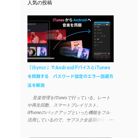
人気の投稿
「iSyncr」でAndroidデバイスとiTunes
を同期する パスワード設定のエラー回避方
法を解説
音楽管理をiTunesで行っている。レート
や再生回数、スマートプレイリスト、
iPhoneのバックアップといった機能をフル
活用しているので、サブスク全盛期の今でも
手放せない。 しかし、iTunesはiPhoneや
iPad、iPodとしか直接同期できない。たまに