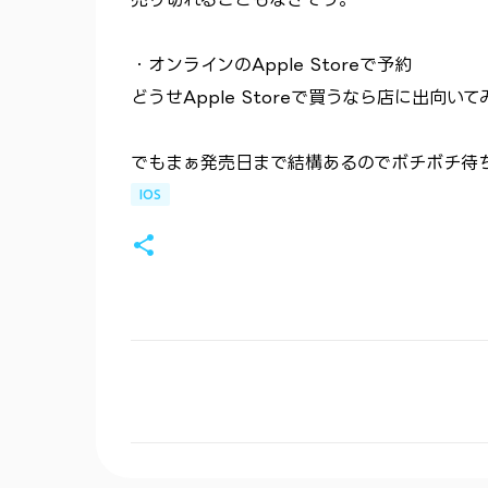
・オンラインのApple Storeで予約
どうせApple Storeで買うなら店に出向
でもまぁ発売日まで結構あるのでボチボチ待ちま
IOS
コ
メ
ン
ト