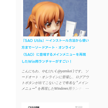
AndroidデバイスにiTunesで管理している音
楽やプレイリストを転送したくなる場合もあ
る。 そんなときは「iSyncr」というサード
パーティー製のアプリを PC と Androidデバ
イス それぞれにインストールすれば、Wi-Fi
や USB接続 を通じて同期できるようにな
る。私も 2012年頃にAndroidウォークマン
『SAO Utils』～インストール方法から使い
を使い始めた頃から便利に活用させてもらっ
方まで～ソードアート・オンライン
ていたのだが、2023年現在はiSyncrを使って
（SAO）に登場するメインメニューを再現
同期ができないという声を多数見かけるよう
になった。 具体的には、PC側のiSyncrア
したWin用ランチャーがすごい！
プリで設定したパスワードをAndroidアプリ
こんにちわ、やむけい( @yamkei )です。 ソ
に入力しようとすると、入力したパスワード
ードオート・オンラインに登場し、ログアウ
が保存されず、いつまでたっても再度入力を
トボタンが出てこないことで有名な "メイン
促されるというもの。 この不具合を回避
メニュー" を再現したWindows用ランチャー
するには、次の手順が有効だ。 Androidデバ
が海外のファンによって製作されました。ち
イスの言語を英語に設定する （念のため）
ょっと使ってみたらファンには堪らないほど
再起動する iSyncrでパスワードを入力する
素晴らしかったのでご紹介します。実際の動
iTunesのプレイリストが表示され、同機機能