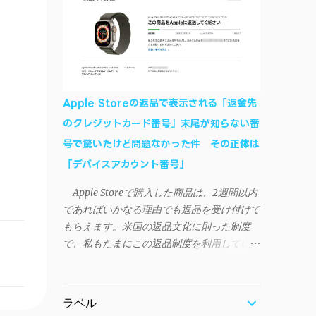
作デモはこんな感じ↓ ニコニコ動画の"【自
などが正常に動作すれば完了 一度この手
作】ＳＡＯようなランチャーを開発しました
順を施せば、言語設定は日本語に戻しても
- SAO Utils"はこちら 効果音まで完全再現さ
OKだ。これでWi-Fiを使った同期機能が使え
れています・・・。カッコイイ！！ 開発ペ
るようになる。USB接続による同期について
ージ（英語） gpbeta.com - The SAO
は、アプリに根本的な不具合が発生してお
Utilities Project – development log インスト
り、現時点で使えないようだ。諦めよう。
Apple Storeの返品で表示される「返金先
ール（導入）手順 1. 開発ページ の
今回の不具合について、おそらくアプリの
のクレジットカード番号」末尾が知らない番
Downloadsの項目から自分のOSにあったフ
設計上、入力されたパスワードを保存する仕
号で驚いたけど問題なかった件 その正体は
ァイルをダウンロードする。
組みが日本語環境でうまく動作しないことが
Windows（Windows2000, XP, Vista, Win7,
「デバイスアカウント番号」
原因だ。 iSyncrを活用することで、
Win8）に対応です。 （ ◆自分のパソコンが
Androidデバイスでもレート機能や再生回数
Apple Storeで購入した商品は、2週間以内
32 ビット版か 64 ビット版かを確認したい
のカウントを活用できる。どうしても
であればいかなる理由でも返品を受け付けて
） 2.ダウンロードしたファイルを解凍後、
iPhoneからAndroidスマートフォンに移行し
もらえます。米国の返品文化に則った制度
（自分はProgram Filesの中に移動させちゃ
たい場合に役立つはずだ。
で、私もたまにこの返品制度を利用していま
いました）フォルダの中にある SAO
す。先日も購入したApple Watchを返品する
Utils.exe を実行。 3.アップデートがある場合
機会がありました。 私はこのApple Watch
は起動時に知らせてくれるので、パッチをダ
をApple Storeアプリで購入、Apple Payに登
ウンロードしましょう。 ダウンロードした
ラベル
録したクレジットカードを使って決済してい
パッチ「 sao_utils_win64_hotfix」の 中身を選