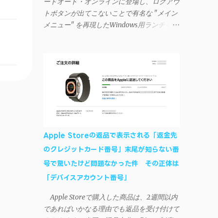
ードオート・オンラインに登場し、ログアウ
が保存されず、いつまでたっても再度入力を
トボタンが出てこないことで有名な "メイン
促されるというもの。 この不具合を回避
メニュー" を再現したWindows用ランチャー
するには、次の手順が有効だ。 Androidデバ
が海外のファンによって製作されました。ち
イスの言語を英語に設定する （念のため）
ょっと使ってみたらファンには堪らないほど
再起動する iSyncrでパスワードを入力する
素晴らしかったのでご紹介します。実際の動
iTunesのプレイリストが表示され、同機機能
作デモはこんな感じ↓ ニコニコ動画の"【自
などが正常に動作すれば完了 一度この手
作】ＳＡＯようなランチャーを開発しました
順を施せば、言語設定は日本語に戻しても
- SAO Utils"はこちら 効果音まで完全再現さ
OKだ。これでWi-Fiを使った同期機能が使え
れています・・・。カッコイイ！！ 開発ペ
るようになる。USB接続による同期について
ージ（英語） gpbeta.com - The SAO
は、アプリに根本的な不具合が発生してお
Utilities Project – development log インスト
り、現時点で使えないようだ。諦めよう。
Apple Storeの返品で表示される「返金先
ール（導入）手順 1. 開発ページ の
今回の不具合について、おそらくアプリの
のクレジットカード番号」末尾が知らない番
Downloadsの項目から自分のOSにあったフ
設計上、入力されたパスワードを保存する仕
号で驚いたけど問題なかった件 その正体は
ァイルをダウンロードする。
組みが日本語環境でうまく動作しないことが
Windows（Windows2000, XP, Vista, Win7,
「デバイスアカウント番号」
原因だ。 iSyncrを活用することで、
Win8）に対応です。 （ ◆自分のパソコンが
Androidデバイスでもレート機能や再生回数
Apple Storeで購入した商品は、2週間以内
32 ビット版か 64 ビット版かを確認したい
のカウントを活用できる。どうしても
であればいかなる理由でも返品を受け付けて
） 2.ダウンロードしたファイルを解凍後、
iPhoneからAndroidスマートフォンに移行し