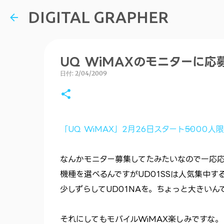
DIGITAL GRAPHER
UQ WiMAXのモニターに応
日付:
2/04/2009
「UQ WiMAX」2月26日スタート──500
なんかモニター募集してたみたいなので一応
機種を選べるんですがUD01SSは人気集中す
少しずらしてUD01NAを。ちょっと大きいん
それにしてもモバイルWiMAX楽しみですな。