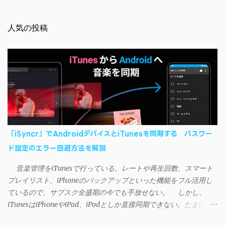
人気の投稿
「iSyncr」でAndroidデバイスとiTunesを同期する パスワー
ド設定のエラー回避方法を解説
音楽管理をiTunesで行っている。レートや再生回数、スマート
プレイリスト、iPhoneのバックアップといった機能をフル活用し
ているので、サブスク全盛期の今でも手放せない。 しかし、
iTunesはiPhoneやiPad、iPodとしか直接同期できない。たまに
AndroidデバイスにiTunesで管理している音楽やプレイリストを転