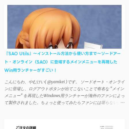
送したくなる場合もある。 そんなときは「iSyncr」というサー
ドパーティー製のアプリを PC と Androidデバイス それぞれにイン
ストールすれば、Wi-Fiや USB接続 を通じて同期できるようにな
る。私も 2012年頃にAndroidウォークマン を使い始めた頃から便
利に活用させてもらっていたのだが、2023年現在はiSyncrを使っ
て同期ができないという声を多数見かけるようになった。 具体
的には、PC側のiSyncrアプリで設定したパスワードをAndroidアプ
リに入力しようとすると、入力したパスワードが保存されず、い
『SAO Utils』～インストール方法から使い方まで～ソードアー
つまでたっても再度入力を促されるというもの。 この不具合を
ト・オンライン（SAO）に登場するメインメニューを再現した
回避するには、次の手順が有効だ。 Androidデバイスの言語を英語
Win用ランチャーがすごい！
に設定する （念のため）再起動する iSyncrでパスワードを入力す
る iTunesのプレイリストが表示され、同機機能などが正常に動作
こんにちわ、やむけい( @yamkei )です。 ソードオート・オンライ
すれば完了 一度この手順を施せば、言語設定は日本語に戻して
ンに登場し、ログアウトボタンが出てこないことで有名な "メイン
もOKだ。これでWi-Fiを使った同期機能が使えるようになる。USB
メニュー" を再現したWindows用ランチャーが海外のファンによっ
接続による同期については、アプリに根本的な不具合が発生して
て製作されました。ちょっと使ってみたらファンには堪らないほ
おり、現時点で使えないようだ。諦めよう。 今回の不具合につ
ど素晴らしかったのでご紹介します。実際の動作デモはこんな感
いて、おそらくアプリの設計上、入力されたパスワードを保存す
じ↓ ニコニコ動画の"【自作】ＳＡＯようなランチャーを開発しま
る仕組みが日本語環境でうまく動作しないことが原因だ。
した - SAO Utils"はこちら 効果音まで完全再現されていま
iSyncrを活用することで、Androidデバイスでもレート機能や再生