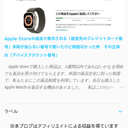
す・・・。カッコイイ！！ 開発ページ（英語） gpbeta.com - The
回数のカウントを活用できる。どうしてもiPhoneからAndroidスマ
SAO Utilities Project – development log インストール（導入）手順
ートフォンに移行したい場合に役立つはずだ。
1. 開発ページ のDownloadsの項目から自分のOSにあったファイル
をダウンロードする。 Windows（Windows2000, XP, Vista, Win7,
Win8）に対応です。 （ ◆自分のパソコンが 32 ビット版か 64 ビッ
ト版かを確認したい ） 2.ダウンロードしたファイルを解凍後、
Apple Storeの返品で表示される「返金先のクレジットカード番
（自分はProgram Filesの中に移動させちゃいました）フォルダの
号」末尾が知らない番号で驚いたけど問題なかった件 その正体
中にある SAO Utils.exe を実行。 3.アップデートがある場合は起動
は「デバイスアカウント番号」
時に知らせてくれるので、パッチをダウンロードしましょう。 ダ
ウンロードしたパッチ「 sao_utils_win64_hotfix」の 中身を選択し
Apple Storeで購入した商品は、2週間以内であればいかなる理由
て切り取り、先ほどダウンロードした SAO Utilsフォルダ へ貼り付
でも返品を受け付けてもらえます。米国の返品文化に則った制度
け、新しいファイルへ置き換えることで適用できます。 起動方法
で、私もたまにこの返品制度を利用しています。先日も購入した
と各種設定 アップデートが完了したら改めて SAO Utils.exe を起動
Apple Watchを返品する機会がありました。 私はこのApple
すると、アニメで見覚えのあるスプラッシュウィンドウがSEとと
WatchをApple Storeアプリで購入、Apple Payに登録したクレジッ
もに開きます。リンクスタート・・・！ タスクトレイに"SAO
トカードを使って決済していました。今回の返品が完了すると、
Utils"のアイコンがあるので右クリックすると各種設定が可能。
決済に使ったクレカに返金される（請求が取り消される）のです
（ランチャーの中からも可能です）簡単ですが日本語訳。（現在
ラベル
が、返品状況が分かる概要ページには見覚えのないクレカ番号
は日本語対応済） グレースケールの部分は未実装みたい 日本語化
（末尾XXXX）に返金されると記載されていました（黄色いマーカ
できていなかったら？ 自動...
※本ブログはアフィリエイトによる収益を得ています