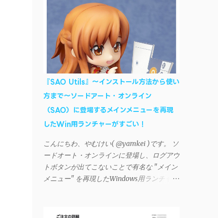
AndroidデバイスにiTunesで管理している音
楽やプレイリストを転送したくなる場合もあ
る。 そんなときは「iSyncr」というサード
パーティー製のアプリを PC と Androidデバ
イス それぞれにインストールすれば、Wi-Fi
や USB接続 を通じて同期できるようにな
る。私も 2012年頃にAndroidウォークマン
『SAO Utils』～インストール方法から使い
を使い始めた頃から便利に活用させてもらっ
方まで～ソードアート・オンライン
ていたのだが、2023年現在はiSyncrを使って
（SAO）に登場するメインメニューを再現
同期ができないという声を多数見かけるよう
になった。 具体的には、PC側のiSyncrア
したWin用ランチャーがすごい！
プリで設定したパスワードをAndroidアプリ
こんにちわ、やむけい( @yamkei )です。 ソ
に入力しようとすると、入力したパスワード
ードオート・オンラインに登場し、ログアウ
が保存されず、いつまでたっても再度入力を
トボタンが出てこないことで有名な "メイン
促されるというもの。 この不具合を回避
メニュー" を再現したWindows用ランチャー
するには、次の手順が有効だ。 Androidデバ
が海外のファンによって製作されました。ち
イスの言語を英語に設定する （念のため）
ょっと使ってみたらファンには堪らないほど
再起動する iSyncrでパスワードを入力する
素晴らしかったのでご紹介します。実際の動
iTunesのプレイリストが表示され、同機機能