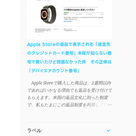
作デモはこんな感じ↓ ニコニコ動画の"【自
などが正常に動作すれば完了 一度この手
作】ＳＡＯようなランチャーを開発しました
順を施せば、言語設定は日本語に戻しても
- SAO Utils"はこちら 効果音まで完全再現さ
OKだ。これでWi-Fiを使った同期機能が使え
れています・・・。カッコイイ！！ 開発ペ
るようになる。USB接続による同期について
ージ（英語） gpbeta.com - The SAO
は、アプリに根本的な不具合が発生してお
Utilities Project – development log インスト
り、現時点で使えないようだ。諦めよう。
Apple Storeの返品で表示される「返金先
ール（導入）手順 1. 開発ページ の
今回の不具合について、おそらくアプリの
のクレジットカード番号」末尾が知らない番
Downloadsの項目から自分のOSにあったフ
設計上、入力されたパスワードを保存する仕
号で驚いたけど問題なかった件 その正体は
ァイルをダウンロードする。
組みが日本語環境でうまく動作しないことが
Windows（Windows2000, XP, Vista, Win7,
「デバイスアカウント番号」
原因だ。 iSyncrを活用することで、
Win8）に対応です。 （ ◆自分のパソコンが
Androidデバイスでもレート機能や再生回数
Apple Storeで購入した商品は、2週間以内
32 ビット版か 64 ビット版かを確認したい
のカウントを活用できる。どうしても
であればいかなる理由でも返品を受け付けて
） 2.ダウンロードしたファイルを解凍後、
iPhoneからAndroidスマートフォンに移行し
もらえます。米国の返品文化に則った制度
（自分はProgram Filesの中に移動させちゃ
たい場合に役立つはずだ。
で、私もたまにこの返品制度を利用していま
いました）フォルダの中にある SAO
す。先日も購入したApple Watchを返品する
Utils.exe を実行。 3.アップデートがある場合
機会がありました。 私はこのApple Watch
は起動時に知らせてくれるので、パッチをダ
をApple Storeアプリで購入、Apple Payに登
ウンロードしましょう。 ダウンロードした
ラベル
録したクレジットカードを使って決済してい
パッチ「 sao_utils_win64_hotfix」の 中身を選