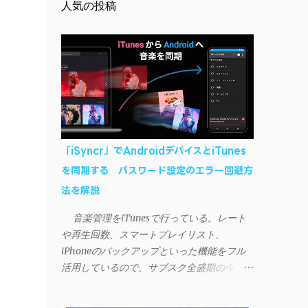
人気の投稿
「iSyncr」でAndroidデバイスとiTunes
を同期する パスワード設定のエラー回避方
法を解説
音楽管理をiTunesで行っている。レート
や再生回数、スマートプレイリスト、
iPhoneのバックアップといった機能をフル
活用しているので、サブスク全盛期の今でも
手放せない。 しかし、iTunesはiPhoneや
iPad、iPodとしか直接同期できない。たまに