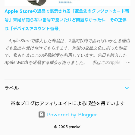
Win8）に対応です。 （ ◆自分のパソコンが 32 ビット版か 64 ビッ
ト版かを確認したい ） 2.ダウンロードしたファイルを解凍後、
Apple Storeの返品で表示される「返金先のクレジットカード番
（自分はProgram Filesの中に移動させちゃいました）フォルダの
号」末尾が知らない番号で驚いたけど問題なかった件 その正体
中にある SAO Utils.exe を実行。 3.アップデートがある場合は起動
は「デバイスアカウント番号」
時に知らせてくれるので、パッチをダウンロードしましょう。 ダ
ウンロードしたパッチ「 sao_utils_win64_hotfix」の 中身を選択し
Apple Storeで購入した商品は、2週間以内であればいかなる理由
て切り取り、先ほどダウンロードした SAO Utilsフォルダ へ貼り付
でも返品を受け付けてもらえます。米国の返品文化に則った制度
け、新しいファイルへ置き換えることで適用できます。 起動方法
で、私もたまにこの返品制度を利用しています。先日も購入した
と各種設定 アップデートが完了したら改めて SAO Utils.exe を起動
Apple Watchを返品する機会がありました。 私はこのApple
すると、アニメで見覚えのあるスプラッシュウィンドウがSEとと
WatchをApple Storeアプリで購入、Apple Payに登録したクレジッ
もに開きます。リンクスタート・・・！ タスクトレイに"SAO
トカードを使って決済していました。今回の返品が完了すると、
Utils"のアイコンがあるので右クリックすると各種設定が可能。
決済に使ったクレカに返金される（請求が取り消される）のです
（ランチャーの中からも可能です）簡単ですが日本語訳。（現在
ラベル
が、返品状況が分かる概要ページには見覚えのないクレカ番号
は日本語対応済） グレースケールの部分は未実装みたい 日本語化
（末尾XXXX）に返金されると記載されていました（黄色いマーカ
できていなかったら？ 自動...
※本ブログはアフィリエイトによる収益を得ています
ー部分参照）。 Apple Payのメインカードに登録しているクレカ
の番号末尾はYYYYだったので、この時点で頭の中は「？？？？」
Powered by Blogger
に。他に自分が所有しているクレカにも末尾XXXXは無く、余計に
混乱してしまいました。 「何らかのエラーで知らない人のクレ
© 2005 yamkei
カに返金されてしまうのではないか」──と不安になったのです