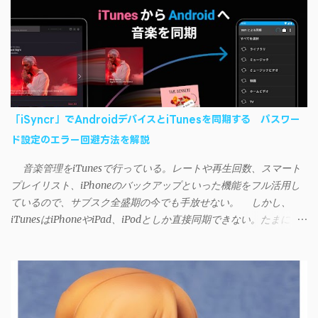
「iSyncr」でAndroidデバイスとiTunesを同期する パスワー
ド設定のエラー回避方法を解説
音楽管理をiTunesで行っている。レートや再生回数、スマート
プレイリスト、iPhoneのバックアップといった機能をフル活用し
ているので、サブスク全盛期の今でも手放せない。 しかし、
iTunesはiPhoneやiPad、iPodとしか直接同期できない。たまに
AndroidデバイスにiTunesで管理している音楽やプレイリストを転
送したくなる場合もある。 そんなときは「iSyncr」というサー
ドパーティー製のアプリを PC と Androidデバイス それぞれにイン
ストールすれば、Wi-Fiや USB接続 を通じて同期できるようにな
る。私も 2012年頃にAndroidウォークマン を使い始めた頃から便