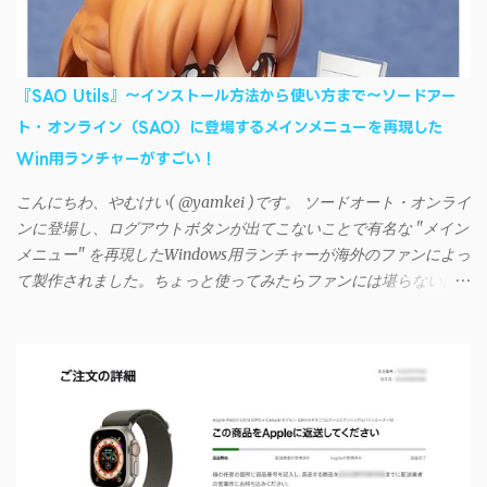
利に活用させてもらっていたのだが、2023年現在はiSyncrを使っ
て同期ができないという声を多数見かけるようになった。 具体
的には、PC側のiSyncrアプリで設定したパスワードをAndroidアプ
リに入力しようとすると、入力したパスワードが保存されず、い
『SAO Utils』～インストール方法から使い方まで～ソードアー
つまでたっても再度入力を促されるというもの。 この不具合を
ト・オンライン（SAO）に登場するメインメニューを再現した
回避するには、次の手順が有効だ。 Androidデバイスの言語を英語
Win用ランチャーがすごい！
に設定する （念のため）再起動する iSyncrでパスワードを入力す
る iTunesのプレイリストが表示され、同機機能などが正常に動作
こんにちわ、やむけい( @yamkei )です。 ソードオート・オンライ
すれば完了 一度この手順を施せば、言語設定は日本語に戻して
ンに登場し、ログアウトボタンが出てこないことで有名な "メイン
もOKだ。これでWi-Fiを使った同期機能が使えるようになる。USB
メニュー" を再現したWindows用ランチャーが海外のファンによっ
接続による同期については、アプリに根本的な不具合が発生して
て製作されました。ちょっと使ってみたらファンには堪らないほ
おり、現時点で使えないようだ。諦めよう。 今回の不具合につ
ど素晴らしかったのでご紹介します。実際の動作デモはこんな感
いて、おそらくアプリの設計上、入力されたパスワードを保存す
じ↓ ニコニコ動画の"【自作】ＳＡＯようなランチャーを開発しま
る仕組みが日本語環境でうまく動作しないことが原因だ。
した - SAO Utils"はこちら 効果音まで完全再現されていま
iSyncrを活用することで、Androidデバイスでもレート機能や再生
す・・・。カッコイイ！！ 開発ページ（英語） gpbeta.com - The
回数のカウントを活用できる。どうしてもiPhoneからAndroidスマ
SAO Utilities Project – development log インストール（導入）手順
ートフォンに移行したい場合に役立つはずだ。
1. 開発ページ のDownloadsの項目から自分のOSにあったファイル
をダウンロードする。 Windows（Windows2000, XP, Vista, Win7,