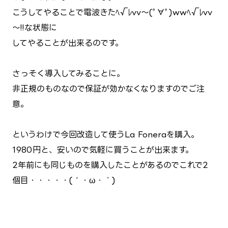
こうしてやることで電波きた─ﾍ√ﾚvv～(ﾟ∀ﾟ)─wwﾍ√ﾚvv
～─!!な状態に
してやることが出来るのです。
さっそく導入してみることに。
非正規のものなので保証が効かなくなりますのでご注
意。
というわけで今回改造して使うLa Foneraを購入。
1980円と、安いので気軽に買うことが出来ます。
2年前にも同じものを購入したことがあるのでこれで2
個目・・・・・(´・ω・｀)