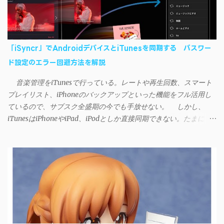
「iSyncr」でAndroidデバイスとiTunesを同期する パスワー
ド設定のエラー回避方法を解説
音楽管理をiTunesで行っている。レートや再生回数、スマート
プレイリスト、iPhoneのバックアップといった機能をフル活用し
ているので、サブスク全盛期の今でも手放せない。 しかし、
iTunesはiPhoneやiPad、iPodとしか直接同期できない。たまに
AndroidデバイスにiTunesで管理している音楽やプレイリストを転
送したくなる場合もある。 そんなときは「iSyncr」というサー
ドパーティー製のアプリを PC と Androidデバイス それぞれにイン
ストールすれば、Wi-Fiや USB接続 を通じて同期できるようにな
る。私も 2012年頃にAndroidウォークマン を使い始めた頃から便
利に活用させてもらっていたのだが、2023年現在はiSyncrを使っ
て同期ができないという声を多数見かけるようになった。 具体
的には、PC側のiSyncrアプリで設定したパスワードをAndroidアプ