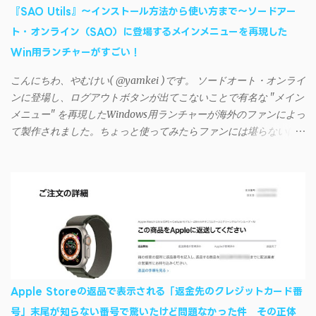
リに入力しようとすると、入力したパスワードが保存されず、い
『SAO Utils』～インストール方法から使い方まで～ソードアー
つまでたっても再度入力を促されるというもの。 この不具合を
ト・オンライン（SAO）に登場するメインメニューを再現した
回避するには、次の手順が有効だ。 Androidデバイスの言語を英語
Win用ランチャーがすごい！
に設定する （念のため）再起動する iSyncrでパスワードを入力す
る iTunesのプレイリストが表示され、同機機能などが正常に動作
こんにちわ、やむけい( @yamkei )です。 ソードオート・オンライ
すれば完了 一度この手順を施せば、言語設定は日本語に戻して
ンに登場し、ログアウトボタンが出てこないことで有名な "メイン
もOKだ。これでWi-Fiを使った同期機能が使えるようになる。USB
メニュー" を再現したWindows用ランチャーが海外のファンによっ
接続による同期については、アプリに根本的な不具合が発生して
て製作されました。ちょっと使ってみたらファンには堪らないほ
おり、現時点で使えないようだ。諦めよう。 今回の不具合につ
ど素晴らしかったのでご紹介します。実際の動作デモはこんな感
いて、おそらくアプリの設計上、入力されたパスワードを保存す
じ↓ ニコニコ動画の"【自作】ＳＡＯようなランチャーを開発しま
る仕組みが日本語環境でうまく動作しないことが原因だ。
した - SAO Utils"はこちら 効果音まで完全再現されていま
iSyncrを活用することで、Androidデバイスでもレート機能や再生
す・・・。カッコイイ！！ 開発ページ（英語） gpbeta.com - The
回数のカウントを活用できる。どうしてもiPhoneからAndroidスマ
SAO Utilities Project – development log インストール（導入）手順
ートフォンに移行したい場合に役立つはずだ。
1. 開発ページ のDownloadsの項目から自分のOSにあったファイル
をダウンロードする。 Windows（Windows2000, XP, Vista, Win7,
Win8）に対応です。 （ ◆自分のパソコンが 32 ビット版か 64 ビッ
ト版かを確認したい ） 2.ダウンロードしたファイルを解凍後、
Apple Storeの返品で表示される「返金先のクレジットカード番
（自分はProgram Filesの中に移動させちゃいました）フォルダの
号」末尾が知らない番号で驚いたけど問題なかった件 その正体