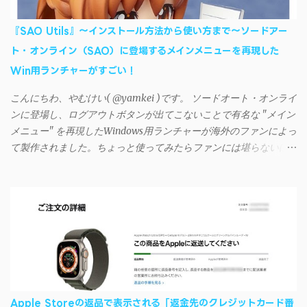
的には、PC側のiSyncrアプリで設定したパスワードをAndroidアプ
リに入力しようとすると、入力したパスワードが保存されず、い
『SAO Utils』～インストール方法から使い方まで～ソードアー
つまでたっても再度入力を促されるというもの。 この不具合を
ト・オンライン（SAO）に登場するメインメニューを再現した
回避するには、次の手順が有効だ。 Androidデバイスの言語を英語
Win用ランチャーがすごい！
に設定する （念のため）再起動する iSyncrでパスワードを入力す
る iTunesのプレイリストが表示され、同機機能などが正常に動作
こんにちわ、やむけい( @yamkei )です。 ソードオート・オンライ
すれば完了 一度この手順を施せば、言語設定は日本語に戻して
ンに登場し、ログアウトボタンが出てこないことで有名な "メイン
もOKだ。これでWi-Fiを使った同期機能が使えるようになる。USB
メニュー" を再現したWindows用ランチャーが海外のファンによっ
接続による同期については、アプリに根本的な不具合が発生して
て製作されました。ちょっと使ってみたらファンには堪らないほ
おり、現時点で使えないようだ。諦めよう。 今回の不具合につ
ど素晴らしかったのでご紹介します。実際の動作デモはこんな感
いて、おそらくアプリの設計上、入力されたパスワードを保存す
じ↓ ニコニコ動画の"【自作】ＳＡＯようなランチャーを開発しま
る仕組みが日本語環境でうまく動作しないことが原因だ。
した - SAO Utils"はこちら 効果音まで完全再現されていま
iSyncrを活用することで、Androidデバイスでもレート機能や再生
す・・・。カッコイイ！！ 開発ページ（英語） gpbeta.com - The
回数のカウントを活用できる。どうしてもiPhoneからAndroidスマ
SAO Utilities Project – development log インストール（導入）手順
ートフォンに移行したい場合に役立つはずだ。
1. 開発ページ のDownloadsの項目から自分のOSにあったファイル
をダウンロードする。 Windows（Windows2000, XP, Vista, Win7,
Win8）に対応です。 （ ◆自分のパソコンが 32 ビット版か 64 ビッ
ト版かを確認したい ） 2.ダウンロードしたファイルを解凍後、
Apple Storeの返品で表示される「返金先のクレジットカード番