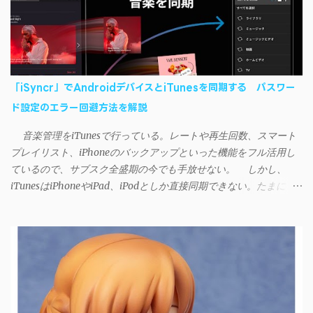
「iSyncr」でAndroidデバイスとiTunesを同期する パスワー
ド設定のエラー回避方法を解説
音楽管理をiTunesで行っている。レートや再生回数、スマート
プレイリスト、iPhoneのバックアップといった機能をフル活用し
ているので、サブスク全盛期の今でも手放せない。 しかし、
iTunesはiPhoneやiPad、iPodとしか直接同期できない。たまに
AndroidデバイスにiTunesで管理している音楽やプレイリストを転
送したくなる場合もある。 そんなときは「iSyncr」というサー
ドパーティー製のアプリを PC と Androidデバイス それぞれにイン
ストールすれば、Wi-Fiや USB接続 を通じて同期できるようにな
る。私も 2012年頃にAndroidウォークマン を使い始めた頃から便
利に活用させてもらっていたのだが、2023年現在はiSyncrを使っ
て同期ができないという声を多数見かけるようになった。 具体