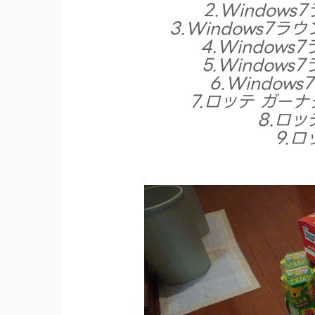
2.Window
3.Windows7
4.Window
5.Window
6.Windo
7.ロッテ ガー
8.ロ
9.