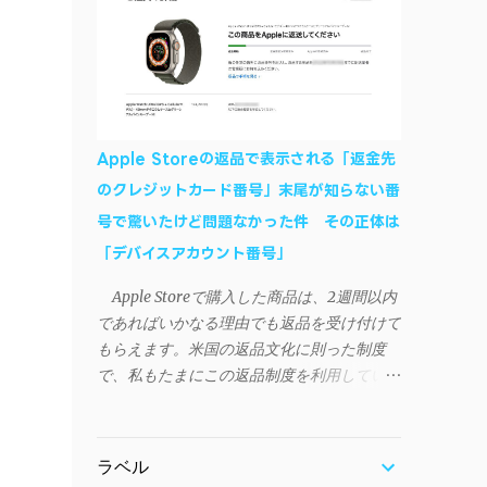
作デモはこんな感じ↓ ニコニコ動画の"【自
などが正常に動作すれば完了 一度この手
作】ＳＡＯようなランチャーを開発しました
順を施せば、言語設定は日本語に戻しても
- SAO Utils"はこちら 効果音まで完全再現さ
OKだ。これでWi-Fiを使った同期機能が使え
れています・・・。カッコイイ！！ 開発ペ
るようになる。USB接続による同期について
ージ（英語） gpbeta.com - The SAO
は、アプリに根本的な不具合が発生してお
Utilities Project – development log インスト
り、現時点で使えないようだ。諦めよう。
Apple Storeの返品で表示される「返金先
ール（導入）手順 1. 開発ページ の
今回の不具合について、おそらくアプリの
のクレジットカード番号」末尾が知らない番
Downloadsの項目から自分のOSにあったフ
設計上、入力されたパスワードを保存する仕
号で驚いたけど問題なかった件 その正体は
ァイルをダウンロードする。
組みが日本語環境でうまく動作しないことが
Windows（Windows2000, XP, Vista, Win7,
「デバイスアカウント番号」
原因だ。 iSyncrを活用することで、
Win8）に対応です。 （ ◆自分のパソコンが
Androidデバイスでもレート機能や再生回数
Apple Storeで購入した商品は、2週間以内
32 ビット版か 64 ビット版かを確認したい
のカウントを活用できる。どうしても
であればいかなる理由でも返品を受け付けて
） 2.ダウンロードしたファイルを解凍後、
iPhoneからAndroidスマートフォンに移行し
もらえます。米国の返品文化に則った制度
（自分はProgram Filesの中に移動させちゃ
たい場合に役立つはずだ。
で、私もたまにこの返品制度を利用していま
いました）フォルダの中にある SAO
す。先日も購入したApple Watchを返品する
Utils.exe を実行。 3.アップデートがある場合
機会がありました。 私はこのApple Watch
は起動時に知らせてくれるので、パッチをダ
をApple Storeアプリで購入、Apple Payに登
ウンロードしましょう。 ダウンロードした
ラベル
録したクレジットカードを使って決済してい
パッチ「 sao_utils_win64_hotfix」の 中身を選