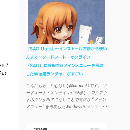
AndroidデバイスにiTunesで管理している音
楽やプレイリストを転送したくなる場合もあ
る。 そんなときは「iSyncr」というサード
パーティー製のアプリを PC と Androidデバ
イス それぞれにインストールすれば、Wi-Fi
や USB接続 を通じて同期できるようにな
る。私も 2012年頃にAndroidウォークマン
『SAO Utils』～インストール方法から使い
を使い始めた頃から便利に活用させてもらっ
方まで～ソードアート・オンライン
ていたのだが、2023年現在はiSyncrを使って
s 7
（SAO）に登場するメインメニューを再現
同期ができないという声を多数見かけるよう
子の
になった。 具体的には、PC側のiSyncrア
したWin用ランチャーがすごい！
プリで設定したパスワードをAndroidアプリ
こんにちわ、やむけい( @yamkei )です。 ソ
に入力しようとすると、入力したパスワード
ードオート・オンラインに登場し、ログアウ
が保存されず、いつまでたっても再度入力を
トボタンが出てこないことで有名な "メイン
促されるというもの。 この不具合を回避
メニュー" を再現したWindows用ランチャー
するには、次の手順が有効だ。 Androidデバ
が海外のファンによって製作されました。ち
イスの言語を英語に設定する （念のため）
ょっと使ってみたらファンには堪らないほど
再起動する iSyncrでパスワードを入力する
素晴らしかったのでご紹介します。実際の動
iTunesのプレイリストが表示され、同機機能