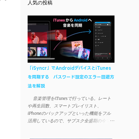
人気の投稿
「iSyncr」でAndroidデバイスとiTunes
を同期する パスワード設定のエラー回避方
法を解説
音楽管理をiTunesで行っている。レート
や再生回数、スマートプレイリスト、
iPhoneのバックアップといった機能をフル
活用しているので、サブスク全盛期の今でも
手放せない。 しかし、iTunesはiPhoneや
iPad、iPodとしか直接同期できない。たまに