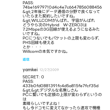
メ
PASS:
74be16979710d4c4e7c6647856088456
ン
&gt;2年後にデータ通信の分野で良くなって
ト
いたらまた契約したいですね。
&gt;WILLCOMがんばれ、宇宙がんばれ
どうやら次のHybrid W-ZERO3は
7.2Mbpsの3G回線が使えるようになるみた
いですね。
PCにつないでもパケットの上限も変わらず、
PHS回線も使える
とか・・・
Willcomの本気ですかね。
返信
yamkei
12/27/2009
SECRET: 0
PASS:
433b0fd0881391fc4d5a815fe7fcf35d
&gt;&gt;デジタルな名無しさん
PCに繋いでも定額の上限が変わらずというの
は
素晴らしいですよね！
もし今ドコモに変えてなかったら速攻で機種