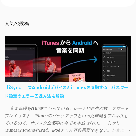
コ
メ
ン
ト
を
人気の投稿
投
稿
「iSyncr」でAndroidデバイスとiTunesを同期する パスワー
ド設定のエラー回避方法を解説
音楽管理をiTunesで行っている。レートや再生回数、スマート
プレイリスト、iPhoneのバックアップといった機能をフル活用し
ているので、サブスク全盛期の今でも手放せない。 しかし、
iTunesはiPhoneやiPad、iPodとしか直接同期できない。たまに