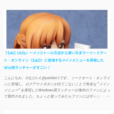
AndroidデバイスにiTunesで管理している音楽やプレイリストを転
送したくなる場合もある。 そんなときは「iSyncr」というサー
ドパーティー製のアプリを PC と Androidデバイス それぞれにイン
ストールすれば、Wi-Fiや USB接続 を通じて同期できるようにな
る。私も 2012年頃にAndroidウォークマン を使い始めた頃から便
利に活用させてもらっていたのだが、2023年現在はiSyncrを使っ
て同期ができないという声を多数見かけるようになった。 具体
的には、PC側のiSyncrアプリで設定したパスワードをAndroidアプ
リに入力しようとすると、入力したパスワードが保存されず、い
『SAO Utils』～インストール方法から使い方まで～ソードアー
つまでたっても再度入力を促されるというもの。 この不具合を
ト・オンライン（SAO）に登場するメインメニューを再現した
回避するには、次の手順が有効だ。 Androidデバイスの言語を英語
Win用ランチャーがすごい！
に設定する （念のため）再起動する iSyncrでパスワードを入力す
る iTunesのプレイリストが表示され、同機機能などが正常に動作
こんにちわ、やむけい( @yamkei )です。 ソードオート・オンライ
すれば完了 一度この手順を施せば、言語設定は日本語に戻して
ンに登場し、ログアウトボタンが出てこないことで有名な "メイン
もOKだ。これでWi-Fiを使った同期機能が使えるようになる。USB
メニュー" を再現したWindows用ランチャーが海外のファンによっ
接続による同期については、アプリに根本的な不具合が発生して
て製作されました。ちょっと使ってみたらファンには堪らないほ
おり、現時点で使えないようだ。諦めよう。 今回の不具合につ
ど素晴らしかったのでご紹介します。実際の動作デモはこんな感
いて、おそらくアプリの設計上、入力されたパスワードを保存す
じ↓ ニコニコ動画の"【自作】ＳＡＯようなランチャーを開発しま
る仕組みが日本語環境でうまく動作しないことが原因だ。