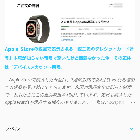
した - SAO Utils"はこちら 効果音まで完全再現されていま
iSyncrを活用することで、Androidデバイスでもレート機能や再生
す・・・。カッコイイ！！ 開発ページ（英語） gpbeta.com - The
回数のカウントを活用できる。どうしてもiPhoneからAndroidスマ
SAO Utilities Project – development log インストール（導入）手順
ートフォンに移行したい場合に役立つはずだ。
1. 開発ページ のDownloadsの項目から自分のOSにあったファイル
をダウンロードする。 Windows（Windows2000, XP, Vista, Win7,
Win8）に対応です。 （ ◆自分のパソコンが 32 ビット版か 64 ビッ
ト版かを確認したい ） 2.ダウンロードしたファイルを解凍後、
Apple Storeの返品で表示される「返金先のクレジットカード番
（自分はProgram Filesの中に移動させちゃいました）フォルダの
号」末尾が知らない番号で驚いたけど問題なかった件 その正体
中にある SAO Utils.exe を実行。 3.アップデートがある場合は起動
は「デバイスアカウント番号」
時に知らせてくれるので、パッチをダウンロードしましょう。 ダ
ウンロードしたパッチ「 sao_utils_win64_hotfix」の 中身を選択し
Apple Storeで購入した商品は、2週間以内であればいかなる理由
て切り取り、先ほどダウンロードした SAO Utilsフォルダ へ貼り付
でも返品を受け付けてもらえます。米国の返品文化に則った制度
け、新しいファイルへ置き換えることで適用できます。 起動方法
で、私もたまにこの返品制度を利用しています。先日も購入した
と各種設定 アップデートが完了したら改めて SAO Utils.exe を起動
Apple Watchを返品する機会がありました。 私はこのApple
すると、アニメで見覚えのあるスプラッシュウィンドウがSEとと
WatchをApple Storeアプリで購入、Apple Payに登録したクレジッ
もに開きます。リンクスタート・・・！ タスクトレイに"SAO
トカードを使って決済していました。今回の返品が完了すると、
Utils"のアイコンがあるので右クリックすると各種設定が可能。
決済に使ったクレカに返金される（請求が取り消される）のです
（ランチャーの中からも可能です）簡単ですが日本語訳。（現在
ラベル
が、返品状況が分かる概要ページには見覚えのないクレカ番号
は日本語対応済） グレースケールの部分は未実装みたい 日本語化
（末尾XXXX）に返金されると記載されていました（黄色いマーカ