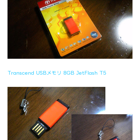
Transcend USBメモリ 8GB JetFlash T5