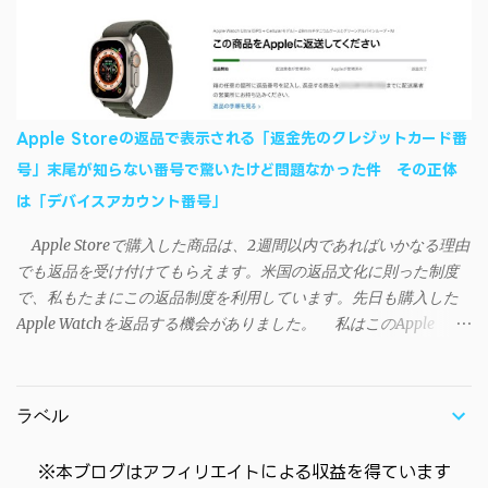
回数のカウントを活用できる。どうしてもiPhoneからAndroidスマ
SAO Utilities Project – development log インストール（導入）手順
ートフォンに移行したい場合に役立つはずだ。
1. 開発ページ のDownloadsの項目から自分のOSにあったファイル
をダウンロードする。 Windows（Windows2000, XP, Vista, Win7,
Win8）に対応です。 （ ◆自分のパソコンが 32 ビット版か 64 ビッ
ト版かを確認したい ） 2.ダウンロードしたファイルを解凍後、
Apple Storeの返品で表示される「返金先のクレジットカード番
（自分はProgram Filesの中に移動させちゃいました）フォルダの
号」末尾が知らない番号で驚いたけど問題なかった件 その正体
中にある SAO Utils.exe を実行。 3.アップデートがある場合は起動
は「デバイスアカウント番号」
時に知らせてくれるので、パッチをダウンロードしましょう。 ダ
ウンロードしたパッチ「 sao_utils_win64_hotfix」の 中身を選択し
Apple Storeで購入した商品は、2週間以内であればいかなる理由
て切り取り、先ほどダウンロードした SAO Utilsフォルダ へ貼り付
でも返品を受け付けてもらえます。米国の返品文化に則った制度
け、新しいファイルへ置き換えることで適用できます。 起動方法
で、私もたまにこの返品制度を利用しています。先日も購入した
と各種設定 アップデートが完了したら改めて SAO Utils.exe を起動
Apple Watchを返品する機会がありました。 私はこのApple
すると、アニメで見覚えのあるスプラッシュウィンドウがSEとと
WatchをApple Storeアプリで購入、Apple Payに登録したクレジッ
もに開きます。リンクスタート・・・！ タスクトレイに"SAO
トカードを使って決済していました。今回の返品が完了すると、
Utils"のアイコンがあるので右クリックすると各種設定が可能。
決済に使ったクレカに返金される（請求が取り消される）のです
（ランチャーの中からも可能です）簡単ですが日本語訳。（現在
ラベル
が、返品状況が分かる概要ページには見覚えのないクレカ番号
は日本語対応済） グレースケールの部分は未実装みたい 日本語化
（末尾XXXX）に返金されると記載されていました（黄色いマーカ
できていなかったら？ 自動...
※本ブログはアフィリエイトによる収益を得ています
ー部分参照）。 Apple Payのメインカードに登録しているクレカ