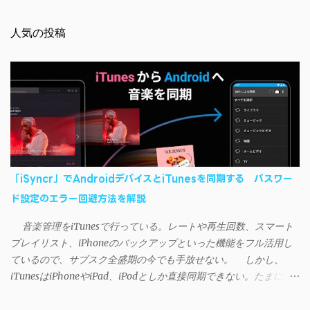
人気の投稿
「iSyncr」でAndroidデバイスとiTunesを同期する パスワー
ド設定のエラー回避方法を解説
音楽管理をiTunesで行っている。レートや再生回数、スマート
プレイリスト、iPhoneのバックアップといった機能をフル活用し
ているので、サブスク全盛期の今でも手放せない。 しかし、
iTunesはiPhoneやiPad、iPodとしか直接同期できない。たまに
AndroidデバイスにiTunesで管理している音楽やプレイリストを転
送したくなる場合もある。 そんなときは「iSyncr」というサー