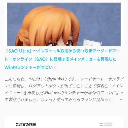
ドパーティー製のアプリを PC と Androidデバイス それぞれにイン
ストールすれば、Wi-Fiや USB接続 を通じて同期できるようにな
る。私も 2012年頃にAndroidウォークマン を使い始めた頃から便
利に活用させてもらっていたのだが、2023年現在はiSyncrを使っ
て同期ができないという声を多数見かけるようになった。 具体
的には、PC側のiSyncrアプリで設定したパスワードをAndroidアプ
リに入力しようとすると、入力したパスワードが保存されず、い
『SAO Utils』～インストール方法から使い方まで～ソードアー
つまでたっても再度入力を促されるというもの。 この不具合を
ト・オンライン（SAO）に登場するメインメニューを再現した
回避するには、次の手順が有効だ。 Androidデバイスの言語を英語
Win用ランチャーがすごい！
に設定する （念のため）再起動する iSyncrでパスワードを入力す
る iTunesのプレイリストが表示され、同機機能などが正常に動作
こんにちわ、やむけい( @yamkei )です。 ソードオート・オンライ
すれば完了 一度この手順を施せば、言語設定は日本語に戻して
ンに登場し、ログアウトボタンが出てこないことで有名な "メイン
もOKだ。これでWi-Fiを使った同期機能が使えるようになる。USB
メニュー" を再現したWindows用ランチャーが海外のファンによっ
接続による同期については、アプリに根本的な不具合が発生して
て製作されました。ちょっと使ってみたらファンには堪らないほ
おり、現時点で使えないようだ。諦めよう。 今回の不具合につ
ど素晴らしかったのでご紹介します。実際の動作デモはこんな感
いて、おそらくアプリの設計上、入力されたパスワードを保存す
じ↓ ニコニコ動画の"【自作】ＳＡＯようなランチャーを開発しま
る仕組みが日本語環境でうまく動作しないことが原因だ。
した - SAO Utils"はこちら 効果音まで完全再現されていま
iSyncrを活用することで、Androidデバイスでもレート機能や再生
す・・・。カッコイイ！！ 開発ページ（英語） gpbeta.com - The