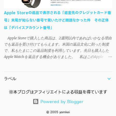
Win8）に対応です。 （ ◆自分のパソコンが 32 ビット版か 64 ビッ
ト版かを確認したい ） 2.ダウンロードしたファイルを解凍後、
Apple Storeの返品で表示される「返金先のクレジットカード番
（自分はProgram Filesの中に移動させちゃいました）フォルダの
号」末尾が知らない番号で驚いたけど問題なかった件 その正体
中にある SAO Utils.exe を実行。 3.アップデートがある場合は起動
は「デバイスアカウント番号」
時に知らせてくれるので、パッチをダウンロードしましょう。 ダ
ウンロードしたパッチ「 sao_utils_win64_hotfix」の 中身を選択し
Apple Storeで購入した商品は、2週間以内であればいかなる理由
て切り取り、先ほどダウンロードした SAO Utilsフォルダ へ貼り付
でも返品を受け付けてもらえます。米国の返品文化に則った制度
け、新しいファイルへ置き換えることで適用できます。 起動方法
で、私もたまにこの返品制度を利用しています。先日も購入した
と各種設定 アップデートが完了したら改めて SAO Utils.exe を起動
Apple Watchを返品する機会がありました。 私はこのApple
すると、アニメで見覚えのあるスプラッシュウィンドウがSEとと
WatchをApple Storeアプリで購入、Apple Payに登録したクレジッ
もに開きます。リンクスタート・・・！ タスクトレイに"SAO
トカードを使って決済していました。今回の返品が完了すると、
Utils"のアイコンがあるので右クリックすると各種設定が可能。
決済に使ったクレカに返金される（請求が取り消される）のです
（ランチャーの中からも可能です）簡単ですが日本語訳。（現在
ラベル
が、返品状況が分かる概要ページには見覚えのないクレカ番号
は日本語対応済） グレースケールの部分は未実装みたい 日本語化
（末尾XXXX）に返金されると記載されていました（黄色いマーカ
できていなかったら？ 自動...
※本ブログはアフィリエイトによる収益を得ています
ー部分参照）。 Apple Payのメインカードに登録しているクレカ
の番号末尾はYYYYだったので、この時点で頭の中は「？？？？」
Powered by Blogger
に。他に自分が所有しているクレカにも末尾XXXXは無く、余計に
混乱してしまいました。 「何らかのエラーで知らない人のクレ
© 2005 yamkei