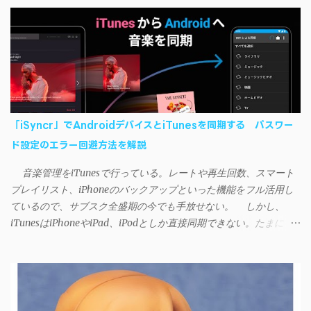
「iSyncr」でAndroidデバイスとiTunesを同期する パスワー
ド設定のエラー回避方法を解説
音楽管理をiTunesで行っている。レートや再生回数、スマート
プレイリスト、iPhoneのバックアップといった機能をフル活用し
ているので、サブスク全盛期の今でも手放せない。 しかし、
iTunesはiPhoneやiPad、iPodとしか直接同期できない。たまに
AndroidデバイスにiTunesで管理している音楽やプレイリストを転
送したくなる場合もある。 そんなときは「iSyncr」というサー
ドパーティー製のアプリを PC と Androidデバイス それぞれにイン
ストールすれば、Wi-Fiや USB接続 を通じて同期できるようにな
る。私も 2012年頃にAndroidウォークマン を使い始めた頃から便