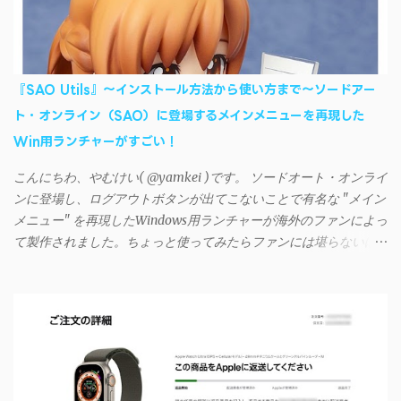
利に活用させてもらっていたのだが、2023年現在はiSyncrを使っ
て同期ができないという声を多数見かけるようになった。 具体
的には、PC側のiSyncrアプリで設定したパスワードをAndroidアプ
リに入力しようとすると、入力したパスワードが保存されず、い
『SAO Utils』～インストール方法から使い方まで～ソードアー
つまでたっても再度入力を促されるというもの。 この不具合を
ト・オンライン（SAO）に登場するメインメニューを再現した
回避するには、次の手順が有効だ。 Androidデバイスの言語を英語
Win用ランチャーがすごい！
に設定する （念のため）再起動する iSyncrでパスワードを入力す
る iTunesのプレイリストが表示され、同機機能などが正常に動作
こんにちわ、やむけい( @yamkei )です。 ソードオート・オンライ
すれば完了 一度この手順を施せば、言語設定は日本語に戻して
ンに登場し、ログアウトボタンが出てこないことで有名な "メイン
もOKだ。これでWi-Fiを使った同期機能が使えるようになる。USB
メニュー" を再現したWindows用ランチャーが海外のファンによっ
接続による同期については、アプリに根本的な不具合が発生して
て製作されました。ちょっと使ってみたらファンには堪らないほ
おり、現時点で使えないようだ。諦めよう。 今回の不具合につ
ど素晴らしかったのでご紹介します。実際の動作デモはこんな感
いて、おそらくアプリの設計上、入力されたパスワードを保存す
じ↓ ニコニコ動画の"【自作】ＳＡＯようなランチャーを開発しま
る仕組みが日本語環境でうまく動作しないことが原因だ。
した - SAO Utils"はこちら 効果音まで完全再現されていま
iSyncrを活用することで、Androidデバイスでもレート機能や再生
す・・・。カッコイイ！！ 開発ページ（英語） gpbeta.com - The
回数のカウントを活用できる。どうしてもiPhoneからAndroidスマ
SAO Utilities Project – development log インストール（導入）手順
ートフォンに移行したい場合に役立つはずだ。
1. 開発ページ のDownloadsの項目から自分のOSにあったファイル
をダウンロードする。 Windows（Windows2000, XP, Vista, Win7,