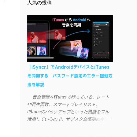
人気の投稿
「iSyncr」でAndroidデバイスとiTunes
を同期する パスワード設定のエラー回避方
法を解説
音楽管理をiTunesで行っている。レート
や再生回数、スマートプレイリスト、
iPhoneのバックアップといった機能をフル
活用しているので、サブスク全盛期の今でも
手放せない。 しかし、iTunesはiPhoneや
iPad、iPodとしか直接同期できない。たまに