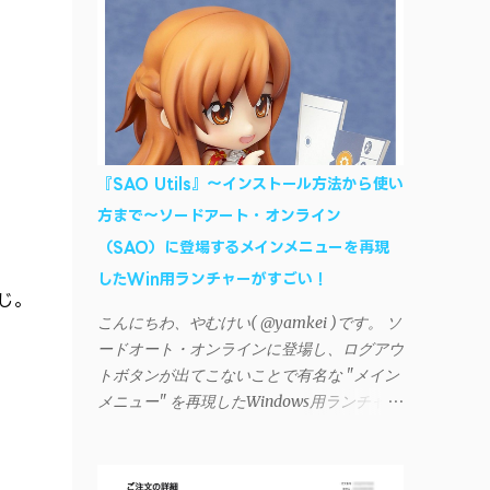
AndroidデバイスにiTunesで管理している音
楽やプレイリストを転送したくなる場合もあ
る。 そんなときは「iSyncr」というサード
パーティー製のアプリを PC と Androidデバ
イス それぞれにインストールすれば、Wi-Fi
や USB接続 を通じて同期できるようにな
る。私も 2012年頃にAndroidウォークマン
『SAO Utils』～インストール方法から使い
を使い始めた頃から便利に活用させてもらっ
方まで～ソードアート・オンライン
ていたのだが、2023年現在はiSyncrを使って
（SAO）に登場するメインメニューを再現
同期ができないという声を多数見かけるよう
になった。 具体的には、PC側のiSyncrア
したWin用ランチャーがすごい！
じ。
プリで設定したパスワードをAndroidアプリ
こんにちわ、やむけい( @yamkei )です。 ソ
に入力しようとすると、入力したパスワード
ードオート・オンラインに登場し、ログアウ
が保存されず、いつまでたっても再度入力を
トボタンが出てこないことで有名な "メイン
促されるというもの。 この不具合を回避
メニュー" を再現したWindows用ランチャー
するには、次の手順が有効だ。 Androidデバ
が海外のファンによって製作されました。ち
イスの言語を英語に設定する （念のため）
ょっと使ってみたらファンには堪らないほど
再起動する iSyncrでパスワードを入力する
素晴らしかったのでご紹介します。実際の動
iTunesのプレイリストが表示され、同機機能