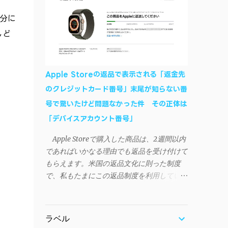
作デモはこんな感じ↓ ニコニコ動画の"【自
などが正常に動作すれば完了 一度この手
分に
作】ＳＡＯようなランチャーを開発しました
順を施せば、言語設定は日本語に戻しても
- SAO Utils"はこちら 効果音まで完全再現さ
しど
OKだ。これでWi-Fiを使った同期機能が使え
れています・・・。カッコイイ！！ 開発ペ
るようになる。USB接続による同期について
ージ（英語） gpbeta.com - The SAO
は、アプリに根本的な不具合が発生してお
Utilities Project – development log インスト
り、現時点で使えないようだ。諦めよう。
Apple Storeの返品で表示される「返金先
ール（導入）手順 1. 開発ページ の
今回の不具合について、おそらくアプリの
のクレジットカード番号」末尾が知らない番
Downloadsの項目から自分のOSにあったフ
設計上、入力されたパスワードを保存する仕
号で驚いたけど問題なかった件 その正体は
ァイルをダウンロードする。
組みが日本語環境でうまく動作しないことが
Windows（Windows2000, XP, Vista, Win7,
「デバイスアカウント番号」
原因だ。 iSyncrを活用することで、
Win8）に対応です。 （ ◆自分のパソコンが
Androidデバイスでもレート機能や再生回数
Apple Storeで購入した商品は、2週間以内
32 ビット版か 64 ビット版かを確認したい
のカウントを活用できる。どうしても
であればいかなる理由でも返品を受け付けて
） 2.ダウンロードしたファイルを解凍後、
iPhoneからAndroidスマートフォンに移行し
もらえます。米国の返品文化に則った制度
（自分はProgram Filesの中に移動させちゃ
たい場合に役立つはずだ。
で、私もたまにこの返品制度を利用していま
いました）フォルダの中にある SAO
す。先日も購入したApple Watchを返品する
Utils.exe を実行。 3.アップデートがある場合
機会がありました。 私はこのApple Watch
は起動時に知らせてくれるので、パッチをダ
をApple Storeアプリで購入、Apple Payに登
ウンロードしましょう。 ダウンロードした
ラベル
録したクレジットカードを使って決済してい
パッチ「 sao_utils_win64_hotfix」の 中身を選