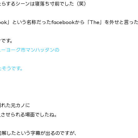
んたらするシーンは寝落ち寸前でした（笑）
ook」という名称だったfacebookから「The」を外せと言っ
けです。
ューヨーク市マンハッタンの
を
たそうです。
別れた元カノに
えさせられる場面でしたね。
。
和解したという字幕が出るのですが、