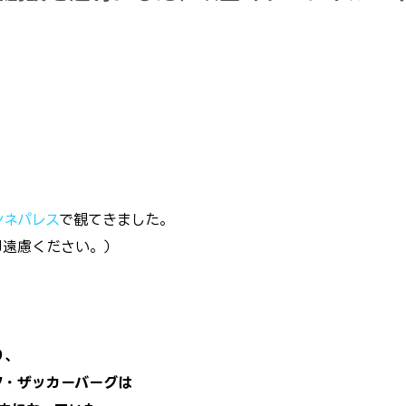
シネパレス
で観てきました。
御遠慮ください。）
り、
ク・ザッカーバーグは