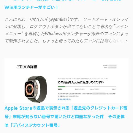
回避するには、次の手順が有効だ。 Androidデバイスの言語を英語
Win用ランチャーがすごい！
に設定する （念のため）再起動する iSyncrでパスワードを入力す
る iTunesのプレイリストが表示され、同機機能などが正常に動作
こんにちわ、やむけい( @yamkei )です。 ソードオート・オンライ
すれば完了 一度この手順を施せば、言語設定は日本語に戻して
ンに登場し、ログアウトボタンが出てこないことで有名な "メイン
もOKだ。これでWi-Fiを使った同期機能が使えるようになる。USB
メニュー" を再現したWindows用ランチャーが海外のファンによっ
接続による同期については、アプリに根本的な不具合が発生して
て製作されました。ちょっと使ってみたらファンには堪らないほ
おり、現時点で使えないようだ。諦めよう。 今回の不具合につ
ど素晴らしかったのでご紹介します。実際の動作デモはこんな感
いて、おそらくアプリの設計上、入力されたパスワードを保存す
じ↓ ニコニコ動画の"【自作】ＳＡＯようなランチャーを開発しま
る仕組みが日本語環境でうまく動作しないことが原因だ。
した - SAO Utils"はこちら 効果音まで完全再現されていま
iSyncrを活用することで、Androidデバイスでもレート機能や再生
す・・・。カッコイイ！！ 開発ページ（英語） gpbeta.com - The
回数のカウントを活用できる。どうしてもiPhoneからAndroidスマ
SAO Utilities Project – development log インストール（導入）手順
ートフォンに移行したい場合に役立つはずだ。
1. 開発ページ のDownloadsの項目から自分のOSにあったファイル
をダウンロードする。 Windows（Windows2000, XP, Vista, Win7,
Win8）に対応です。 （ ◆自分のパソコンが 32 ビット版か 64 ビッ
ト版かを確認したい ） 2.ダウンロードしたファイルを解凍後、
Apple Storeの返品で表示される「返金先のクレジットカード番
（自分はProgram Filesの中に移動させちゃいました）フォルダの
号」末尾が知らない番号で驚いたけど問題なかった件 その正体
中にある SAO Utils.exe を実行。 3.アップデートがある場合は起動
は「デバイスアカウント番号」
時に知らせてくれるので、パッチをダウンロードしましょう。 ダ