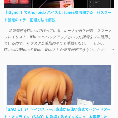
「iSyncr」でAndroidデバイスとiTunesを同期する パスワー
ド設定のエラー回避方法を解説
音楽管理をiTunesで行っている。レートや再生回数、スマート
プレイリスト、iPhoneのバックアップといった機能をフル活用し
ているので、サブスク全盛期の今でも手放せない。 しかし、
iTunesはiPhoneやiPad、iPodとしか直接同期できない。たまに
AndroidデバイスにiTunesで管理している音楽やプレイリストを転
送したくなる場合もある。 そんなときは「iSyncr」というサー
ドパーティー製のアプリを PC と Androidデバイス それぞれにイン
ストールすれば、Wi-Fiや USB接続 を通じて同期できるようにな
る。私も 2012年頃にAndroidウォークマン を使い始めた頃から便
利に活用させてもらっていたのだが、2023年現在はiSyncrを使っ
て同期ができないという声を多数見かけるようになった。 具体
的には、PC側のiSyncrアプリで設定したパスワードをAndroidアプ
リに入力しようとすると、入力したパスワードが保存されず、い
『SAO Utils』～インストール方法から使い方まで～ソードアー
つまでたっても再度入力を促されるというもの。 この不具合を
ト・オンライン（SAO）に登場するメインメニューを再現した