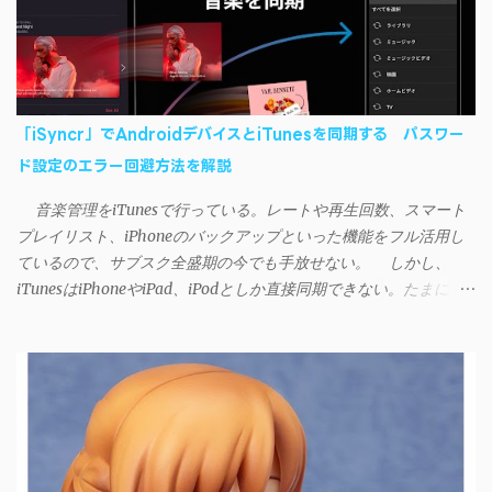
「iSyncr」でAndroidデバイスとiTunesを同期する パスワー
ド設定のエラー回避方法を解説
音楽管理をiTunesで行っている。レートや再生回数、スマート
プレイリスト、iPhoneのバックアップといった機能をフル活用し
ているので、サブスク全盛期の今でも手放せない。 しかし、
iTunesはiPhoneやiPad、iPodとしか直接同期できない。たまに
AndroidデバイスにiTunesで管理している音楽やプレイリストを転
送したくなる場合もある。 そんなときは「iSyncr」というサー
ドパーティー製のアプリを PC と Androidデバイス それぞれにイン
ストールすれば、Wi-Fiや USB接続 を通じて同期できるようにな
る。私も 2012年頃にAndroidウォークマン を使い始めた頃から便
利に活用させてもらっていたのだが、2023年現在はiSyncrを使っ
て同期ができないという声を多数見かけるようになった。 具体