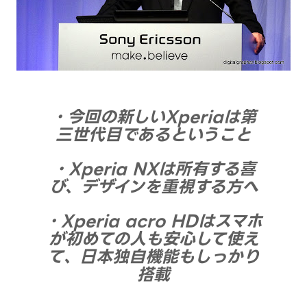
・今回の新しいXperiaは第
三世代目であるということ
・Xperia NXは所有する喜
び、デザインを重視する方へ
・Xperia acro HDはスマホ
が初めての人も安心して使え
て、日本独自機能もしっかり
搭載