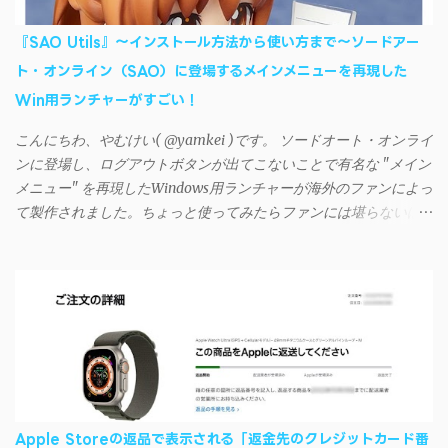
的には、PC側のiSyncrアプリで設定したパスワードをAndroidアプ
リに入力しようとすると、入力したパスワードが保存されず、い
『SAO Utils』～インストール方法から使い方まで～ソードアー
つまでたっても再度入力を促されるというもの。 この不具合を
ト・オンライン（SAO）に登場するメインメニューを再現した
回避するには、次の手順が有効だ。 Androidデバイスの言語を英語
Win用ランチャーがすごい！
に設定する （念のため）再起動する iSyncrでパスワードを入力す
る iTunesのプレイリストが表示され、同機機能などが正常に動作
こんにちわ、やむけい( @yamkei )です。 ソードオート・オンライ
すれば完了 一度この手順を施せば、言語設定は日本語に戻して
ンに登場し、ログアウトボタンが出てこないことで有名な "メイン
もOKだ。これでWi-Fiを使った同期機能が使えるようになる。USB
メニュー" を再現したWindows用ランチャーが海外のファンによっ
接続による同期については、アプリに根本的な不具合が発生して
て製作されました。ちょっと使ってみたらファンには堪らないほ
おり、現時点で使えないようだ。諦めよう。 今回の不具合につ
ど素晴らしかったのでご紹介します。実際の動作デモはこんな感
いて、おそらくアプリの設計上、入力されたパスワードを保存す
じ↓ ニコニコ動画の"【自作】ＳＡＯようなランチャーを開発しま
る仕組みが日本語環境でうまく動作しないことが原因だ。
した - SAO Utils"はこちら 効果音まで完全再現されていま
iSyncrを活用することで、Androidデバイスでもレート機能や再生
す・・・。カッコイイ！！ 開発ページ（英語） gpbeta.com - The
回数のカウントを活用できる。どうしてもiPhoneからAndroidスマ
SAO Utilities Project – development log インストール（導入）手順
ートフォンに移行したい場合に役立つはずだ。
1. 開発ページ のDownloadsの項目から自分のOSにあったファイル
をダウンロードする。 Windows（Windows2000, XP, Vista, Win7,
Win8）に対応です。 （ ◆自分のパソコンが 32 ビット版か 64 ビッ
ト版かを確認したい ） 2.ダウンロードしたファイルを解凍後、
Apple Storeの返品で表示される「返金先のクレジットカード番