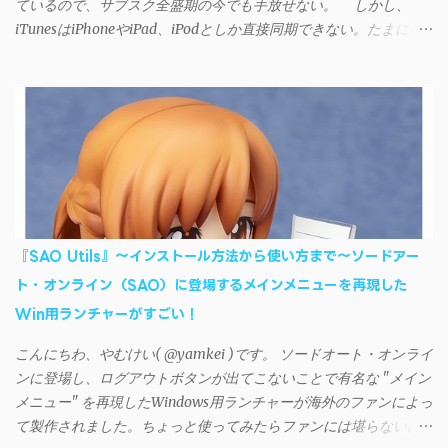
ているので、サブスク全盛期の今でも手放せない。 しかし、
iTunesはiPhoneやiPad、iPodとしか直接同期できない。たまに
AndroidデバイスにiTunesで管理している音楽やプレイリストを転
送したくなる場合もある。 そんなときは「iSyncr」というサー
ドパーティー製のアプリを PC と Androidデバイス それぞれにイン
ストールすれば、Wi-Fiや USB接続 を通じて同期できるようにな
る。私も 2012年頃にAndroidウォークマン を使い始めた頃から便
利に活用させてもらっていたのだが、2023年現在はiSyncrを使っ
て同期ができないという声を多数見かけるようになった。 具体
的には、PC側のiSyncrアプリで設定したパスワードをAndroidアプ
リに入力しようとすると、入力したパスワードが保存されず、い
『SAO Utils』～インストール方法から使い方まで～ソードアー
つまでたっても再度入力を促されるというもの。 この不具合を
ト・オンライン（SAO）に登場するメインメニューを再現した
回避するには、次の手順が有効だ。 Androidデバイスの言語を英語
Win用ランチャーがすごい！
に設定する （念のため）再起動する iSyncrでパスワードを入力す
る iTunesのプレイリストが表示され、同機機能などが正常に動作
こんにちわ、やむけい( @yamkei )です。 ソードオート・オンライ
すれば完了 一度この手順を施せば、言語設定は日本語に戻して
ンに登場し、ログアウトボタンが出てこないことで有名な "メイン
もOKだ。これでWi-Fiを使った同期機能が使えるようになる。USB
メニュー" を再現したWindows用ランチャーが海外のファンによっ
接続による同期については、アプリに根本的な不具合が発生して
て製作されました。ちょっと使ってみたらファンには堪らないほ
おり、現時点で使えないようだ。諦めよう。 今回の不具合につ