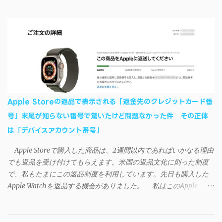
ど素晴らしかったのでご紹介します。実際の動作デモはこんな感
いて、おそらくアプリの設計上、入力されたパスワードを保存す
じ↓ ニコニコ動画の"【自作】ＳＡＯようなランチャーを開発しま
る仕組みが日本語環境でうまく動作しないことが原因だ。
した - SAO Utils"はこちら 効果音まで完全再現されていま
iSyncrを活用することで、Androidデバイスでもレート機能や再生
す・・・。カッコイイ！！ 開発ページ（英語） gpbeta.com - The
回数のカウントを活用できる。どうしてもiPhoneからAndroidスマ
SAO Utilities Project – development log インストール（導入）手順
ートフォンに移行したい場合に役立つはずだ。
1. 開発ページ のDownloadsの項目から自分のOSにあったファイル
をダウンロードする。 Windows（Windows2000, XP, Vista, Win7,
Win8）に対応です。 （ ◆自分のパソコンが 32 ビット版か 64 ビッ
ト版かを確認したい ） 2.ダウンロードしたファイルを解凍後、
Apple Storeの返品で表示される「返金先のクレジットカード番
（自分はProgram Filesの中に移動させちゃいました）フォルダの
号」末尾が知らない番号で驚いたけど問題なかった件 その正体
中にある SAO Utils.exe を実行。 3.アップデートがある場合は起動
は「デバイスアカウント番号」
時に知らせてくれるので、パッチをダウンロードしましょう。 ダ
ウンロードしたパッチ「 sao_utils_win64_hotfix」の 中身を選択し
Apple Storeで購入した商品は、2週間以内であればいかなる理由
て切り取り、先ほどダウンロードした SAO Utilsフォルダ へ貼り付
でも返品を受け付けてもらえます。米国の返品文化に則った制度
け、新しいファイルへ置き換えることで適用できます。 起動方法
で、私もたまにこの返品制度を利用しています。先日も購入した
と各種設定 アップデートが完了したら改めて SAO Utils.exe を起動
Apple Watchを返品する機会がありました。 私はこのApple
すると、アニメで見覚えのあるスプラッシュウィンドウがSEとと
WatchをApple Storeアプリで購入、Apple Payに登録したクレジッ
もに開きます。リンクスタート・・・！ タスクトレイに"SAO
トカードを使って決済していました。今回の返品が完了すると、
Utils"のアイコンがあるので右クリックすると各種設定が可能。
決済に使ったクレカに返金される（請求が取り消される）のです