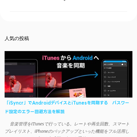
メ
ン
ト
人気の投稿
「iSyncr」でAndroidデバイスとiTunesを同期する パスワー
ド設定のエラー回避方法を解説
音楽管理をiTunesで行っている。レートや再生回数、スマート
プレイリスト、iPhoneのバックアップといった機能をフル活用し