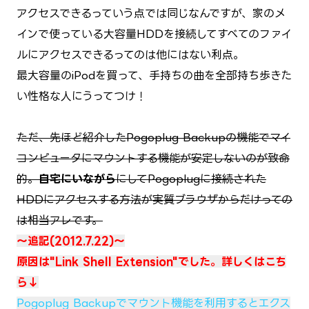
アクセスできるっていう点では同じなんですが、家のメ
インで使っている大容量HDDを接続してすべてのファイ
ルにアクセスできるってのは他にはない利点。
最大容量のiPodを買って、手持ちの曲を全部持ち歩きた
い性格な人にうってつけ！
ただ、先ほど紹介したPogoplug Backupの機能でマイ
コンピュータにマウントする機能が安定しないのが致命
的。
自宅にいながら
にしてPogoplugに接続された
HDDにアクセスする方法が実質ブラウザからだけっての
は相当アレです。
～追記(2012.7.22)～
原因は"Link Shell Extension"でした。詳
しくはこち
ら↓
Pogoplug Backupでマウント機能を利用するとエクス