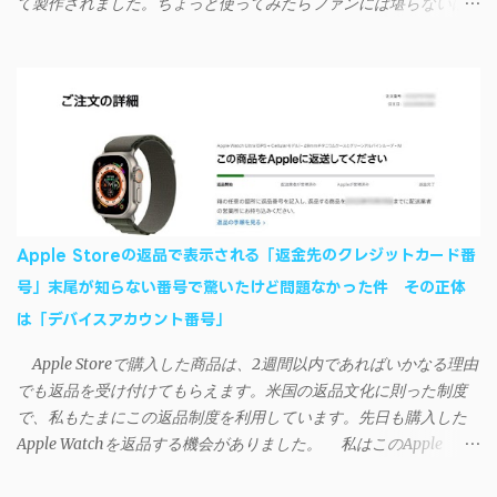
て製作されました。ちょっと使ってみたらファンには堪らないほ
おり、現時点で使えないようだ。諦めよう。 今回の不具合につ
ど素晴らしかったのでご紹介します。実際の動作デモはこんな感
いて、おそらくアプリの設計上、入力されたパスワードを保存す
じ↓ ニコニコ動画の"【自作】ＳＡＯようなランチャーを開発しま
る仕組みが日本語環境でうまく動作しないことが原因だ。
した - SAO Utils"はこちら 効果音まで完全再現されていま
iSyncrを活用することで、Androidデバイスでもレート機能や再生
す・・・。カッコイイ！！ 開発ページ（英語） gpbeta.com - The
回数のカウントを活用できる。どうしてもiPhoneからAndroidスマ
SAO Utilities Project – development log インストール（導入）手順
ートフォンに移行したい場合に役立つはずだ。
1. 開発ページ のDownloadsの項目から自分のOSにあったファイル
をダウンロードする。 Windows（Windows2000, XP, Vista, Win7,
Win8）に対応です。 （ ◆自分のパソコンが 32 ビット版か 64 ビッ
ト版かを確認したい ） 2.ダウンロードしたファイルを解凍後、
Apple Storeの返品で表示される「返金先のクレジットカード番
（自分はProgram Filesの中に移動させちゃいました）フォルダの
号」末尾が知らない番号で驚いたけど問題なかった件 その正体
中にある SAO Utils.exe を実行。 3.アップデートがある場合は起動
は「デバイスアカウント番号」
時に知らせてくれるので、パッチをダウンロードしましょう。 ダ
ウンロードしたパッチ「 sao_utils_win64_hotfix」の 中身を選択し
Apple Storeで購入した商品は、2週間以内であればいかなる理由
て切り取り、先ほどダウンロードした SAO Utilsフォルダ へ貼り付
でも返品を受け付けてもらえます。米国の返品文化に則った制度
け、新しいファイルへ置き換えることで適用できます。 起動方法
で、私もたまにこの返品制度を利用しています。先日も購入した
と各種設定 アップデートが完了したら改めて SAO Utils.exe を起動
Apple Watchを返品する機会がありました。 私はこのApple
すると、アニメで見覚えのあるスプラッシュウィンドウがSEとと
WatchをApple Storeアプリで購入、Apple Payに登録したクレジッ
もに開きます。リンクスタート・・・！ タスクトレイに"SAO