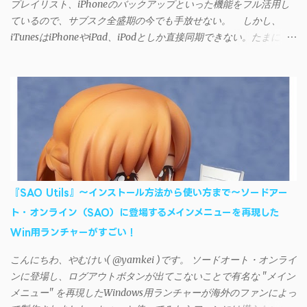
プレイリスト、iPhoneのバックアップといった機能をフル活用し
ているので、サブスク全盛期の今でも手放せない。 しかし、
iTunesはiPhoneやiPad、iPodとしか直接同期できない。たまに
AndroidデバイスにiTunesで管理している音楽やプレイリストを転
送したくなる場合もある。 そんなときは「iSyncr」というサー
ドパーティー製のアプリを PC と Androidデバイス それぞれにイン
ストールすれば、Wi-Fiや USB接続 を通じて同期できるようにな
る。私も 2012年頃にAndroidウォークマン を使い始めた頃から便
利に活用させてもらっていたのだが、2023年現在はiSyncrを使っ
て同期ができないという声を多数見かけるようになった。 具体
的には、PC側のiSyncrアプリで設定したパスワードをAndroidアプ
リに入力しようとすると、入力したパスワードが保存されず、い
『SAO Utils』～インストール方法から使い方まで～ソードアー
つまでたっても再度入力を促されるというもの。 この不具合を
ト・オンライン（SAO）に登場するメインメニューを再現した
回避するには、次の手順が有効だ。 Androidデバイスの言語を英語
Win用ランチャーがすごい！
に設定する （念のため）再起動する iSyncrでパスワードを入力す
る iTunesのプレイリストが表示され、同機機能などが正常に動作
こんにちわ、やむけい( @yamkei )です。 ソードオート・オンライ
すれば完了 一度この手順を施せば、言語設定は日本語に戻して
ンに登場し、ログアウトボタンが出てこないことで有名な "メイン
もOKだ。これでWi-Fiを使った同期機能が使えるようになる。USB
メニュー" を再現したWindows用ランチャーが海外のファンによっ
接続による同期については、アプリに根本的な不具合が発生して