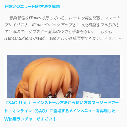
ド設定のエラー回避方法を解説
音楽管理をiTunesで行っている。レートや再生回数、スマート
プレイリスト、iPhoneのバックアップといった機能をフル活用し
ているので、サブスク全盛期の今でも手放せない。 しかし、
iTunesはiPhoneやiPad、iPodとしか直接同期できない。たまに
AndroidデバイスにiTunesで管理している音楽やプレイリストを転
送したくなる場合もある。 そんなときは「iSyncr」というサー
ドパーティー製のアプリを PC と Androidデバイス それぞれにイン
ストールすれば、Wi-Fiや USB接続 を通じて同期できるようにな
る。私も 2012年頃にAndroidウォークマン を使い始めた頃から便
利に活用させてもらっていたのだが、2023年現在はiSyncrを使っ
て同期ができないという声を多数見かけるようになった。 具体
的には、PC側のiSyncrアプリで設定したパスワードをAndroidアプ
リに入力しようとすると、入力したパスワードが保存されず、い
『SAO Utils』～インストール方法から使い方まで～ソードアー
つまでたっても再度入力を促されるというもの。 この不具合を
ト・オンライン（SAO）に登場するメインメニューを再現した
回避するには、次の手順が有効だ。 Androidデバイスの言語を英語
Win用ランチャーがすごい！
に設定する （念のため）再起動する iSyncrでパスワードを入力す
る iTunesのプレイリストが表示され、同機機能などが正常に動作