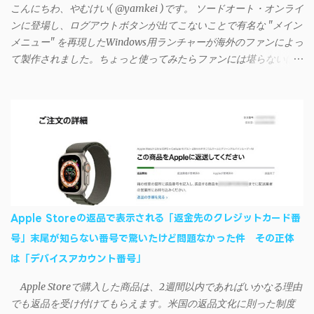
こんにちわ、やむけい( @yamkei )です。 ソードオート・オンライ
すれば完了 一度この手順を施せば、言語設定は日本語に戻して
ンに登場し、ログアウトボタンが出てこないことで有名な "メイン
もOKだ。これでWi-Fiを使った同期機能が使えるようになる。USB
メニュー" を再現したWindows用ランチャーが海外のファンによっ
接続による同期については、アプリに根本的な不具合が発生して
て製作されました。ちょっと使ってみたらファンには堪らないほ
おり、現時点で使えないようだ。諦めよう。 今回の不具合につ
ど素晴らしかったのでご紹介します。実際の動作デモはこんな感
いて、おそらくアプリの設計上、入力されたパスワードを保存す
じ↓ ニコニコ動画の"【自作】ＳＡＯようなランチャーを開発しま
る仕組みが日本語環境でうまく動作しないことが原因だ。
した - SAO Utils"はこちら 効果音まで完全再現されていま
iSyncrを活用することで、Androidデバイスでもレート機能や再生
す・・・。カッコイイ！！ 開発ページ（英語） gpbeta.com - The
回数のカウントを活用できる。どうしてもiPhoneからAndroidスマ
SAO Utilities Project – development log インストール（導入）手順
ートフォンに移行したい場合に役立つはずだ。
1. 開発ページ のDownloadsの項目から自分のOSにあったファイル
をダウンロードする。 Windows（Windows2000, XP, Vista, Win7,
Win8）に対応です。 （ ◆自分のパソコンが 32 ビット版か 64 ビッ
ト版かを確認したい ） 2.ダウンロードしたファイルを解凍後、
Apple Storeの返品で表示される「返金先のクレジットカード番
（自分はProgram Filesの中に移動させちゃいました）フォルダの
号」末尾が知らない番号で驚いたけど問題なかった件 その正体
中にある SAO Utils.exe を実行。 3.アップデートがある場合は起動
は「デバイスアカウント番号」
時に知らせてくれるので、パッチをダウンロードしましょう。 ダ
ウンロードしたパッチ「 sao_utils_win64_hotfix」の 中身を選択し
Apple Storeで購入した商品は、2週間以内であればいかなる理由
て切り取り、先ほどダウンロードした SAO Utilsフォルダ へ貼り付
でも返品を受け付けてもらえます。米国の返品文化に則った制度
け、新しいファイルへ置き換えることで適用できます。 起動方法