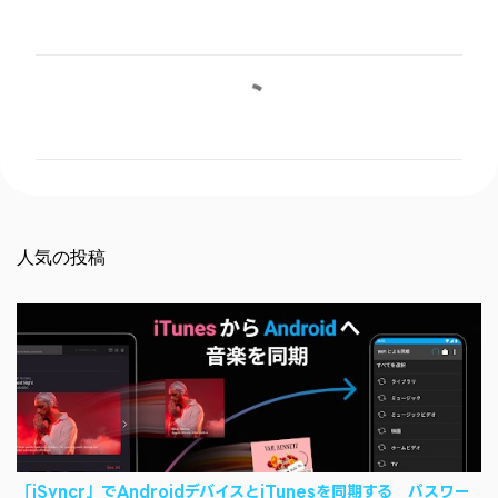
コ
メ
ン
ト
人気の投稿
「iSyncr」でAndroidデバイスとiTunesを同期する パスワー