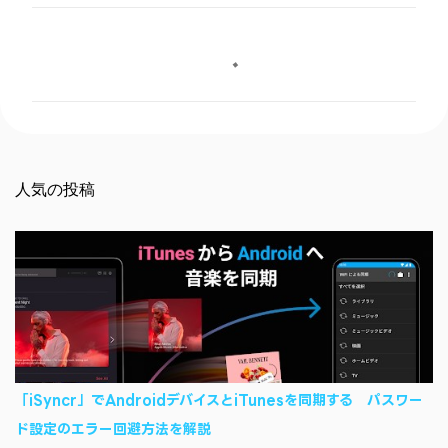
コ
メ
ン
ト
人気の投稿
「iSyncr」でAndroidデバイスとiTunesを同期する パスワー
ド設定のエラー回避方法を解説