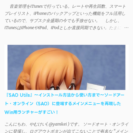
音楽管理をiTunesで行っている。レートや再生回数、スマート
プレイリスト、iPhoneのバックアップといった機能をフル活用し
ているので、サブスク全盛期の今でも手放せない。 しかし、
iTunesはiPhoneやiPad、iPodとしか直接同期できない。たまに
AndroidデバイスにiTunesで管理している音楽やプレイリストを転
送したくなる場合もある。 そんなときは「iSyncr」というサー
ドパーティー製のアプリを PC と Androidデバイス それぞれにイン
ストールすれば、Wi-Fiや USB接続 を通じて同期できるようにな
る。私も 2012年頃にAndroidウォークマン を使い始めた頃から便
利に活用させてもらっていたのだが、2023年現在はiSyncrを使っ
て同期ができないという声を多数見かけるようになった。 具体
的には、PC側のiSyncrアプリで設定したパスワードをAndroidアプ
リに入力しようとすると、入力したパスワードが保存されず、い
『SAO Utils』～インストール方法から使い方まで～ソードアー
つまでたっても再度入力を促されるというもの。 この不具合を
ト・オンライン（SAO）に登場するメインメニューを再現した
回避するには、次の手順が有効だ。 Androidデバイスの言語を英語
Win用ランチャーがすごい！
に設定する （念のため）再起動する iSyncrでパスワードを入力す
る iTunesのプレイリストが表示され、同機機能などが正常に動作
こんにちわ、やむけい( @yamkei )です。 ソードオート・オンライ
すれば完了 一度この手順を施せば、言語設定は日本語に戻して
ンに登場し、ログアウトボタンが出てこないことで有名な "メイン