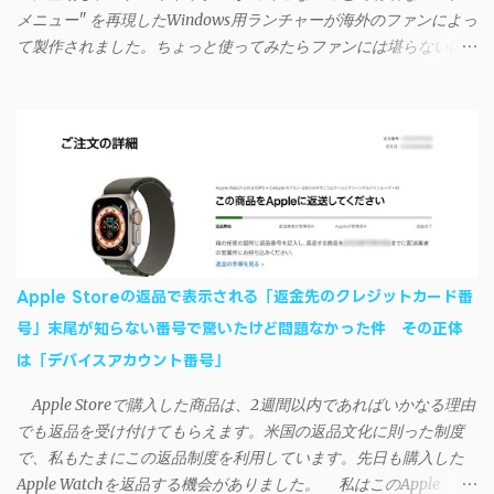
もOKだ。これでWi-Fiを使った同期機能が使えるようになる。USB
メニュー" を再現したWindows用ランチャーが海外のファンによっ
接続による同期については、アプリに根本的な不具合が発生して
て製作されました。ちょっと使ってみたらファンには堪らないほ
おり、現時点で使えないようだ。諦めよう。 今回の不具合につ
ど素晴らしかったのでご紹介します。実際の動作デモはこんな感
いて、おそらくアプリの設計上、入力されたパスワードを保存す
じ↓ ニコニコ動画の"【自作】ＳＡＯようなランチャーを開発しま
る仕組みが日本語環境でうまく動作しないことが原因だ。
した - SAO Utils"はこちら 効果音まで完全再現されていま
iSyncrを活用することで、Androidデバイスでもレート機能や再生
す・・・。カッコイイ！！ 開発ページ（英語） gpbeta.com - The
回数のカウントを活用できる。どうしてもiPhoneからAndroidスマ
SAO Utilities Project – development log インストール（導入）手順
ートフォンに移行したい場合に役立つはずだ。
1. 開発ページ のDownloadsの項目から自分のOSにあったファイル
をダウンロードする。 Windows（Windows2000, XP, Vista, Win7,
Win8）に対応です。 （ ◆自分のパソコンが 32 ビット版か 64 ビッ
ト版かを確認したい ） 2.ダウンロードしたファイルを解凍後、
Apple Storeの返品で表示される「返金先のクレジットカード番
（自分はProgram Filesの中に移動させちゃいました）フォルダの
号」末尾が知らない番号で驚いたけど問題なかった件 その正体
中にある SAO Utils.exe を実行。 3.アップデートがある場合は起動
は「デバイスアカウント番号」
時に知らせてくれるので、パッチをダウンロードしましょう。 ダ
ウンロードしたパッチ「 sao_utils_win64_hotfix」の 中身を選択し
Apple Storeで購入した商品は、2週間以内であればいかなる理由
て切り取り、先ほどダウンロードした SAO Utilsフォルダ へ貼り付
でも返品を受け付けてもらえます。米国の返品文化に則った制度
け、新しいファイルへ置き換えることで適用できます。 起動方法
で、私もたまにこの返品制度を利用しています。先日も購入した
と各種設定 アップデートが完了したら改めて SAO Utils.exe を起動
Apple Watchを返品する機会がありました。 私はこのApple