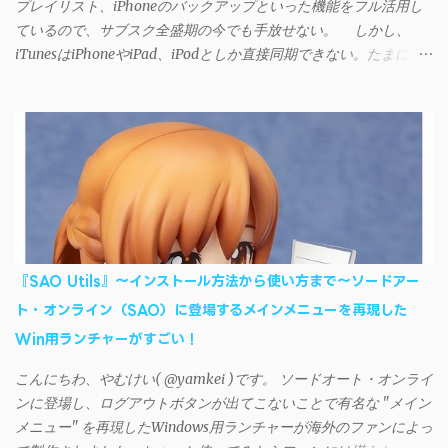
プレイリスト、iPhoneのバックアップといった機能をフル活用し
ているので、サブスク全盛期の今でも手放せない。 しかし、
iTunesはiPhoneやiPad、iPodとしか直接同期できない。たまに
AndroidデバイスにiTunesで管理している音楽やプレイリストを転
送したくなる場合もある。 そんなときは「iSyncr」というサー
ドパーティー製のアプリを PC と Androidデバイス それぞれにイン
ストールすれば、Wi-Fiや USB接続 を通じて同期できるようにな
る。私も 2012年頃にAndroidウォークマン を使い始めた頃から便
利に活用させてもらっていたのだが、2023年現在はiSyncrを使っ
て同期ができないという声を多数見かけるようになった。 具体
的には、PC側のiSyncrアプリで設定したパスワードをAndroidアプ
リに入力しようとすると、入力したパスワードが保存されず、い
『SAO Utils』～インストール方法から使い方まで～ソードアー
つまでたっても再度入力を促されるというもの。 この不具合を
ト・オンライン（SAO）に登場するメインメニューを再現した
回避するには、次の手順が有効だ。 Androidデバイスの言語を英語
Win用ランチャーがすごい！
に設定する （念のため）再起動する iSyncrでパスワードを入力す
る iTunesのプレイリストが表示され、同機機能などが正常に動作
こんにちわ、やむけい( @yamkei )です。 ソードオート・オンライ
すれば完了 一度この手順を施せば、言語設定は日本語に戻して
ンに登場し、ログアウトボタンが出てこないことで有名な "メイン
もOKだ。これでWi-Fiを使った同期機能が使えるようになる。USB
メニュー" を再現したWindows用ランチャーが海外のファンによっ
接続による同期については、アプリに根本的な不具合が発生して