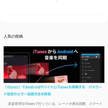
コ
メ
ン
ト
人気の投稿
「iSyncr」でAndroidデバイスとiTunesを同期する パスワー
ド設定のエラー回避方法を解説
音楽管理をiTunesで行っている。レートや再生回数、スマート