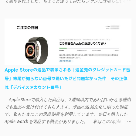
て製作されました。ちょっと使ってみたらファンには堪らないほ
おり、現時点で使えないようだ。諦めよう。 今回の不具合につ
ど素晴らしかったのでご紹介します。実際の動作デモはこんな感
いて、おそらくアプリの設計上、入力されたパスワードを保存す
じ↓ ニコニコ動画の"【自作】ＳＡＯようなランチャーを開発しま
る仕組みが日本語環境でうまく動作しないことが原因だ。
した - SAO Utils"はこちら 効果音まで完全再現されていま
iSyncrを活用することで、Androidデバイスでもレート機能や再生
す・・・。カッコイイ！！ 開発ページ（英語） gpbeta.com - The
回数のカウントを活用できる。どうしてもiPhoneからAndroidスマ
SAO Utilities Project – development log インストール（導入）手順
ートフォンに移行したい場合に役立つはずだ。
1. 開発ページ のDownloadsの項目から自分のOSにあったファイル
をダウンロードする。 Windows（Windows2000, XP, Vista, Win7,
Win8）に対応です。 （ ◆自分のパソコンが 32 ビット版か 64 ビッ
ト版かを確認したい ） 2.ダウンロードしたファイルを解凍後、
Apple Storeの返品で表示される「返金先のクレジットカード番
（自分はProgram Filesの中に移動させちゃいました）フォルダの
号」末尾が知らない番号で驚いたけど問題なかった件 その正体
中にある SAO Utils.exe を実行。 3.アップデートがある場合は起動
は「デバイスアカウント番号」
時に知らせてくれるので、パッチをダウンロードしましょう。 ダ
ウンロードしたパッチ「 sao_utils_win64_hotfix」の 中身を選択し
Apple Storeで購入した商品は、2週間以内であればいかなる理由
て切り取り、先ほどダウンロードした SAO Utilsフォルダ へ貼り付
でも返品を受け付けてもらえます。米国の返品文化に則った制度
け、新しいファイルへ置き換えることで適用できます。 起動方法
で、私もたまにこの返品制度を利用しています。先日も購入した
と各種設定 アップデートが完了したら改めて SAO Utils.exe を起動
Apple Watchを返品する機会がありました。 私はこのApple
すると、アニメで見覚えのあるスプラッシュウィンドウがSEとと
WatchをApple Storeアプリで購入、Apple Payに登録したクレジッ
もに開きます。リンクスタート・・・！ タスクトレイに"SAO