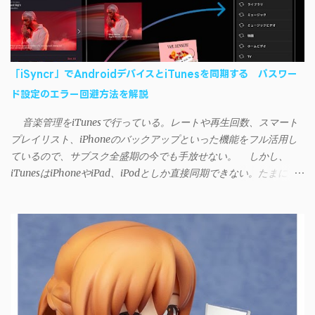
「iSyncr」でAndroidデバイスとiTunesを同期する パスワー
ド設定のエラー回避方法を解説
音楽管理をiTunesで行っている。レートや再生回数、スマート
プレイリスト、iPhoneのバックアップといった機能をフル活用し
ているので、サブスク全盛期の今でも手放せない。 しかし、
iTunesはiPhoneやiPad、iPodとしか直接同期できない。たまに
AndroidデバイスにiTunesで管理している音楽やプレイリストを転
送したくなる場合もある。 そんなときは「iSyncr」というサー
ドパーティー製のアプリを PC と Androidデバイス それぞれにイン
ストールすれば、Wi-Fiや USB接続 を通じて同期できるようにな
る。私も 2012年頃にAndroidウォークマン を使い始めた頃から便
利に活用させてもらっていたのだが、2023年現在はiSyncrを使っ
て同期ができないという声を多数見かけるようになった。 具体
的には、PC側のiSyncrアプリで設定したパスワードをAndroidアプ