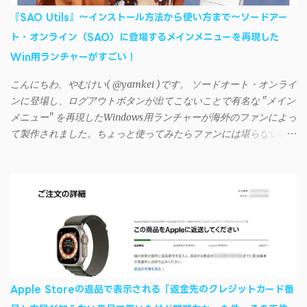
リに入力しようとすると、入力したパスワードが保存されず、い
『SAO Utils』～インストール方法から使い方まで～ソードアー
つまでたっても再度入力を促されるというもの。 この不具合を
ト・オンライン（SAO）に登場するメインメニューを再現した
回避するには、次の手順が有効だ。 Androidデバイスの言語を英語
Win用ランチャーがすごい！
に設定する （念のため）再起動する iSyncrでパスワードを入力す
る iTunesのプレイリストが表示され、同機機能などが正常に動作
こんにちわ、やむけい( @yamkei )です。 ソードオート・オンライ
すれば完了 一度この手順を施せば、言語設定は日本語に戻して
ンに登場し、ログアウトボタンが出てこないことで有名な "メイン
もOKだ。これでWi-Fiを使った同期機能が使えるようになる。USB
メニュー" を再現したWindows用ランチャーが海外のファンによっ
接続による同期については、アプリに根本的な不具合が発生して
て製作されました。ちょっと使ってみたらファンには堪らないほ
おり、現時点で使えないようだ。諦めよう。 今回の不具合につ
ど素晴らしかったのでご紹介します。実際の動作デモはこんな感
いて、おそらくアプリの設計上、入力されたパスワードを保存す
じ↓ ニコニコ動画の"【自作】ＳＡＯようなランチャーを開発しま
る仕組みが日本語環境でうまく動作しないことが原因だ。
した - SAO Utils"はこちら 効果音まで完全再現されていま
iSyncrを活用することで、Androidデバイスでもレート機能や再生
す・・・。カッコイイ！！ 開発ページ（英語） gpbeta.com - The
回数のカウントを活用できる。どうしてもiPhoneからAndroidスマ
SAO Utilities Project – development log インストール（導入）手順
ートフォンに移行したい場合に役立つはずだ。
1. 開発ページ のDownloadsの項目から自分のOSにあったファイル
をダウンロードする。 Windows（Windows2000, XP, Vista, Win7,
Win8）に対応です。 （ ◆自分のパソコンが 32 ビット版か 64 ビッ
ト版かを確認したい ） 2.ダウンロードしたファイルを解凍後、
Apple Storeの返品で表示される「返金先のクレジットカード番
（自分はProgram Filesの中に移動させちゃいました）フォルダの