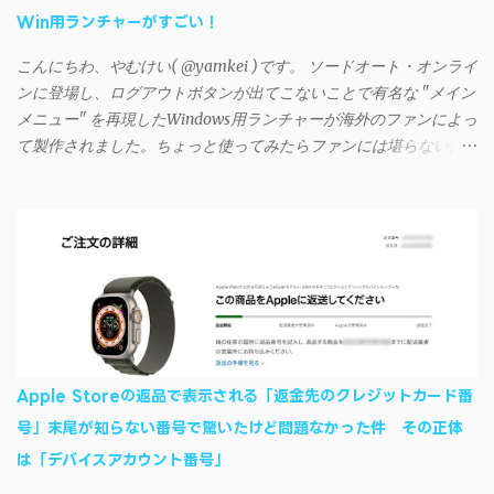
Win用ランチャーがすごい！
に設定する （念のため）再起動する iSyncrでパスワードを入力す
る iTunesのプレイリストが表示され、同機機能などが正常に動作
こんにちわ、やむけい( @yamkei )です。 ソードオート・オンライ
すれば完了 一度この手順を施せば、言語設定は日本語に戻して
ンに登場し、ログアウトボタンが出てこないことで有名な "メイン
もOKだ。これでWi-Fiを使った同期機能が使えるようになる。USB
メニュー" を再現したWindows用ランチャーが海外のファンによっ
接続による同期については、アプリに根本的な不具合が発生して
て製作されました。ちょっと使ってみたらファンには堪らないほ
おり、現時点で使えないようだ。諦めよう。 今回の不具合につ
ど素晴らしかったのでご紹介します。実際の動作デモはこんな感
いて、おそらくアプリの設計上、入力されたパスワードを保存す
じ↓ ニコニコ動画の"【自作】ＳＡＯようなランチャーを開発しま
る仕組みが日本語環境でうまく動作しないことが原因だ。
した - SAO Utils"はこちら 効果音まで完全再現されていま
iSyncrを活用することで、Androidデバイスでもレート機能や再生
す・・・。カッコイイ！！ 開発ページ（英語） gpbeta.com - The
回数のカウントを活用できる。どうしてもiPhoneからAndroidスマ
SAO Utilities Project – development log インストール（導入）手順
ートフォンに移行したい場合に役立つはずだ。
1. 開発ページ のDownloadsの項目から自分のOSにあったファイル
をダウンロードする。 Windows（Windows2000, XP, Vista, Win7,
Win8）に対応です。 （ ◆自分のパソコンが 32 ビット版か 64 ビッ
ト版かを確認したい ） 2.ダウンロードしたファイルを解凍後、
Apple Storeの返品で表示される「返金先のクレジットカード番
（自分はProgram Filesの中に移動させちゃいました）フォルダの
号」末尾が知らない番号で驚いたけど問題なかった件 その正体
中にある SAO Utils.exe を実行。 3.アップデートがある場合は起動
は「デバイスアカウント番号」
時に知らせてくれるので、パッチをダウンロードしましょう。 ダ
ウンロードしたパッチ「 sao_utils_win64_hotfix」の 中身を選択し