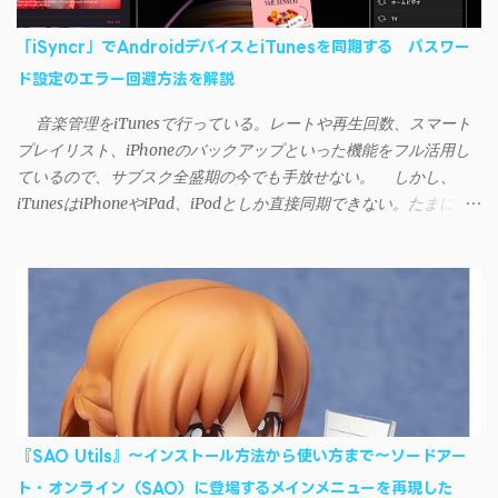
「iSyncr」でAndroidデバイスとiTunesを同期する パスワー
ド設定のエラー回避方法を解説
音楽管理をiTunesで行っている。レートや再生回数、スマート
プレイリスト、iPhoneのバックアップといった機能をフル活用し
ているので、サブスク全盛期の今でも手放せない。 しかし、
iTunesはiPhoneやiPad、iPodとしか直接同期できない。たまに
AndroidデバイスにiTunesで管理している音楽やプレイリストを転
送したくなる場合もある。 そんなときは「iSyncr」というサー
ドパーティー製のアプリを PC と Androidデバイス それぞれにイン
ストールすれば、Wi-Fiや USB接続 を通じて同期できるようにな
る。私も 2012年頃にAndroidウォークマン を使い始めた頃から便
利に活用させてもらっていたのだが、2023年現在はiSyncrを使っ
て同期ができないという声を多数見かけるようになった。 具体
的には、PC側のiSyncrアプリで設定したパスワードをAndroidアプ
リに入力しようとすると、入力したパスワードが保存されず、い
『SAO Utils』～インストール方法から使い方まで～ソードアー
つまでたっても再度入力を促されるというもの。 この不具合を
ト・オンライン（SAO）に登場するメインメニューを再現した
回避するには、次の手順が有効だ。 Androidデバイスの言語を英語