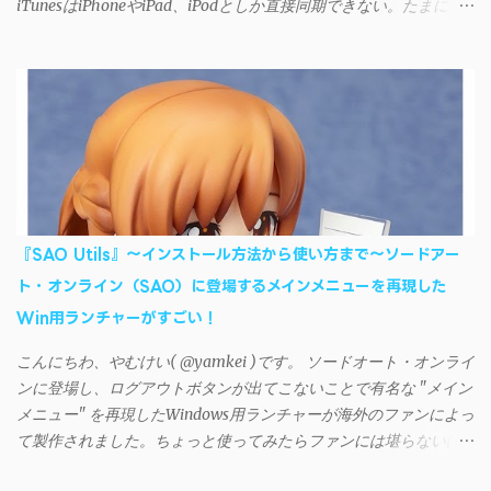
iTunesはiPhoneやiPad、iPodとしか直接同期できない。たまに
AndroidデバイスにiTunesで管理している音楽やプレイリストを転
送したくなる場合もある。 そんなときは「iSyncr」というサー
ドパーティー製のアプリを PC と Androidデバイス それぞれにイン
ストールすれば、Wi-Fiや USB接続 を通じて同期できるようにな
る。私も 2012年頃にAndroidウォークマン を使い始めた頃から便
利に活用させてもらっていたのだが、2023年現在はiSyncrを使っ
て同期ができないという声を多数見かけるようになった。 具体
的には、PC側のiSyncrアプリで設定したパスワードをAndroidアプ
リに入力しようとすると、入力したパスワードが保存されず、い
『SAO Utils』～インストール方法から使い方まで～ソードアー
つまでたっても再度入力を促されるというもの。 この不具合を
ト・オンライン（SAO）に登場するメインメニューを再現した
回避するには、次の手順が有効だ。 Androidデバイスの言語を英語
Win用ランチャーがすごい！
に設定する （念のため）再起動する iSyncrでパスワードを入力す
る iTunesのプレイリストが表示され、同機機能などが正常に動作
こんにちわ、やむけい( @yamkei )です。 ソードオート・オンライ
すれば完了 一度この手順を施せば、言語設定は日本語に戻して
ンに登場し、ログアウトボタンが出てこないことで有名な "メイン
もOKだ。これでWi-Fiを使った同期機能が使えるようになる。USB
メニュー" を再現したWindows用ランチャーが海外のファンによっ
接続による同期については、アプリに根本的な不具合が発生して
て製作されました。ちょっと使ってみたらファンには堪らないほ
おり、現時点で使えないようだ。諦めよう。 今回の不具合につ
ど素晴らしかったのでご紹介します。実際の動作デモはこんな感
いて、おそらくアプリの設計上、入力されたパスワードを保存す