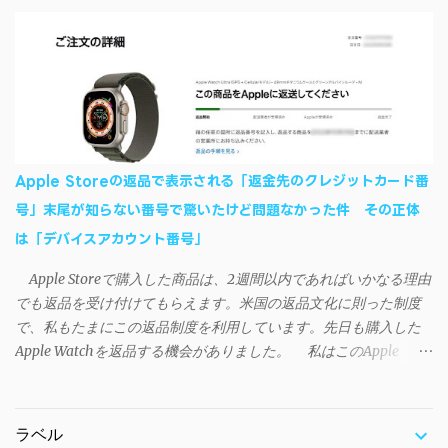
じ↓ ニコニコ動画の"【自作】ＳＡＯようなランチャーを開発しま
る仕組みが日本語環境でうまく動作しないことが原因だ。
した - SAO Utils"はこちら 効果音まで完全再現されていま
iSyncrを活用することで、Androidデバイスでもレート機能や再生
す・・・。カッコイイ！！ 開発ページ（英語） gpbeta.com - The
回数のカウントを活用できる。どうしてもiPhoneからAndroidスマ
SAO Utilities Project – development log インストール（導入）手順
ートフォンに移行したい場合に役立つはずだ。
1. 開発ページ のDownloadsの項目から自分のOSにあったファイル
をダウンロードする。 Windows（Windows2000, XP, Vista, Win7,
Win8）に対応です。 （ ◆自分のパソコンが 32 ビット版か 64 ビッ
ト版かを確認したい ） 2.ダウンロードしたファイルを解凍後、
Apple Storeの返品で表示される「返金先のクレジットカード番
（自分はProgram Filesの中に移動させちゃいました）フォルダの
号」末尾が知らない番号で驚いたけど問題なかった件 その正体
中にある SAO Utils.exe を実行。 3.アップデートがある場合は起動
は「デバイスアカウント番号」
時に知らせてくれるので、パッチをダウンロードしましょう。 ダ
ウンロードしたパッチ「 sao_utils_win64_hotfix」の 中身を選択し
Apple Storeで購入した商品は、2週間以内であればいかなる理由
て切り取り、先ほどダウンロードした SAO Utilsフォルダ へ貼り付
でも返品を受け付けてもらえます。米国の返品文化に則った制度
け、新しいファイルへ置き換えることで適用できます。 起動方法
で、私もたまにこの返品制度を利用しています。先日も購入した
と各種設定 アップデートが完了したら改めて SAO Utils.exe を起動
Apple Watchを返品する機会がありました。 私はこのApple
すると、アニメで見覚えのあるスプラッシュウィンドウがSEとと
WatchをApple Storeアプリで購入、Apple Payに登録したクレジッ
もに開きます。リンクスタート・・・！ タスクトレイに"SAO
トカードを使って決済していました。今回の返品が完了すると、
Utils"のアイコンがあるので右クリックすると各種設定が可能。
決済に使ったクレカに返金される（請求が取り消される）のです
（ランチャーの中からも可能です）簡単ですが日本語訳。（現在
ラベル
が、返品状況が分かる概要ページには見覚えのないクレカ番号