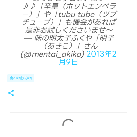
♪♪「辛皇（ホットエンペラ
ー）」や「tubu tube（ツブ
チューブ）」も機会があれば
是非お試しくださいませ〜
— 味の明太子ふくや「明子
（あきこ）」さん
(@mentai_akiko)
2013年2
月9日
食べ物飲み物
コ
メ