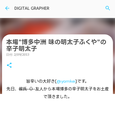
スキップしてメイン コンテンツに移動
DIGITAL GRAPHER
本場"博多中洲 味の明太子ふくや"の
辛子明太子
日付:
2/09/2013
旨辛いの大好き(
@yamkei
)です。
先日、
彼氏（）
友人から本場博多の辛子明太子をお土産
で頂きました。