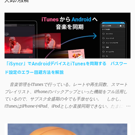
人気の投稿
「iSyncr」でAndroidデバイスとiTunesを同期する パスワー
ド設定のエラー回避方法を解説
音楽管理をiTunesで行っている。レートや再生回数、スマート
プレイリスト、iPhoneのバックアップといった機能をフル活用し
ているので、サブスク全盛期の今でも手放せない。 しかし、
iTunesはiPhoneやiPad、iPodとしか直接同期できない。たまに
AndroidデバイスにiTunesで管理している音楽やプレイリストを転
送したくなる場合もある。 そんなときは「iSyncr」というサー
ドパーティー製のアプリを PC と Androidデバイス それぞれにイン