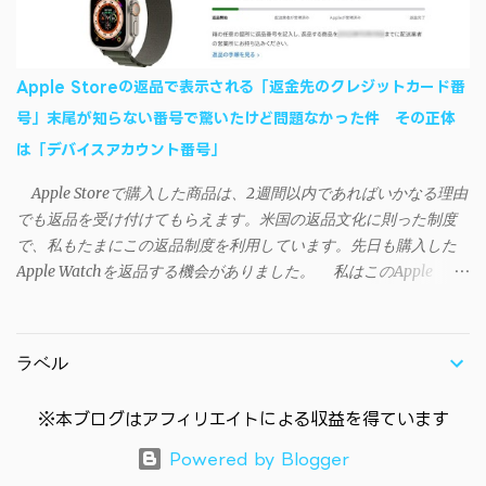
をダウンロードする。 Windows（Windows2000, XP, Vista, Win7,
Win8）に対応です。 （ ◆自分のパソコンが 32 ビット版か 64 ビッ
ト版かを確認したい ） 2.ダウンロードしたファイルを解凍後、
Apple Storeの返品で表示される「返金先のクレジットカード番
（自分はProgram Filesの中に移動させちゃいました）フォルダの
号」末尾が知らない番号で驚いたけど問題なかった件 その正体
中にある SAO Utils.exe を実行。 3.アップデートがある場合は起動
は「デバイスアカウント番号」
時に知らせてくれるので、パッチをダウンロードしましょう。 ダ
ウンロードしたパッチ「 sao_utils_win64_hotfix」の 中身を選択し
Apple Storeで購入した商品は、2週間以内であればいかなる理由
て切り取り、先ほどダウンロードした SAO Utilsフォルダ へ貼り付
でも返品を受け付けてもらえます。米国の返品文化に則った制度
け、新しいファイルへ置き換えることで適用できます。 起動方法
で、私もたまにこの返品制度を利用しています。先日も購入した
と各種設定 アップデートが完了したら改めて SAO Utils.exe を起動
Apple Watchを返品する機会がありました。 私はこのApple
すると、アニメで見覚えのあるスプラッシュウィンドウがSEとと
WatchをApple Storeアプリで購入、Apple Payに登録したクレジッ
もに開きます。リンクスタート・・・！ タスクトレイに"SAO
トカードを使って決済していました。今回の返品が完了すると、
Utils"のアイコンがあるので右クリックすると各種設定が可能。
決済に使ったクレカに返金される（請求が取り消される）のです
（ランチャーの中からも可能です）簡単ですが日本語訳。（現在
ラベル
が、返品状況が分かる概要ページには見覚えのないクレカ番号
は日本語対応済） グレースケールの部分は未実装みたい 日本語化
（末尾XXXX）に返金されると記載されていました（黄色いマーカ
できていなかったら？ 自動...
※本ブログはアフィリエイトによる収益を得ています
ー部分参照）。 Apple Payのメインカードに登録しているクレカ
の番号末尾はYYYYだったので、この時点で頭の中は「？？？？」
Powered by Blogger
に。他に自分が所有しているクレカにも末尾XXXXは無く、余計に