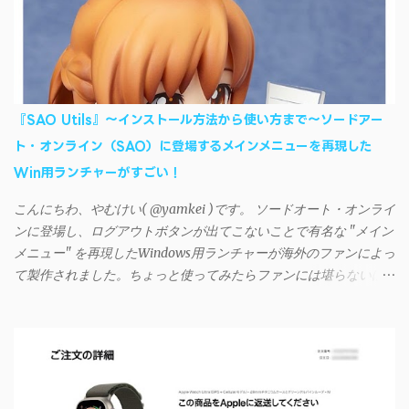
ストールすれば、Wi-Fiや USB接続 を通じて同期できるようにな
る。私も 2012年頃にAndroidウォークマン を使い始めた頃から便
利に活用させてもらっていたのだが、2023年現在はiSyncrを使っ
て同期ができないという声を多数見かけるようになった。 具体
的には、PC側のiSyncrアプリで設定したパスワードをAndroidアプ
リに入力しようとすると、入力したパスワードが保存されず、い
『SAO Utils』～インストール方法から使い方まで～ソードアー
つまでたっても再度入力を促されるというもの。 この不具合を
ト・オンライン（SAO）に登場するメインメニューを再現した
回避するには、次の手順が有効だ。 Androidデバイスの言語を英語
Win用ランチャーがすごい！
に設定する （念のため）再起動する iSyncrでパスワードを入力す
る iTunesのプレイリストが表示され、同機機能などが正常に動作
こんにちわ、やむけい( @yamkei )です。 ソードオート・オンライ
すれば完了 一度この手順を施せば、言語設定は日本語に戻して
ンに登場し、ログアウトボタンが出てこないことで有名な "メイン
もOKだ。これでWi-Fiを使った同期機能が使えるようになる。USB
メニュー" を再現したWindows用ランチャーが海外のファンによっ
接続による同期については、アプリに根本的な不具合が発生して
て製作されました。ちょっと使ってみたらファンには堪らないほ
おり、現時点で使えないようだ。諦めよう。 今回の不具合につ
ど素晴らしかったのでご紹介します。実際の動作デモはこんな感
いて、おそらくアプリの設計上、入力されたパスワードを保存す
じ↓ ニコニコ動画の"【自作】ＳＡＯようなランチャーを開発しま
る仕組みが日本語環境でうまく動作しないことが原因だ。
した - SAO Utils"はこちら 効果音まで完全再現されていま
iSyncrを活用することで、Androidデバイスでもレート機能や再生
す・・・。カッコイイ！！ 開発ページ（英語） gpbeta.com - The
回数のカウントを活用できる。どうしてもiPhoneからAndroidスマ
SAO Utilities Project – development log インストール（導入）手順
ートフォンに移行したい場合に役立つはずだ。
1. 開発ページ のDownloadsの項目から自分のOSにあったファイル