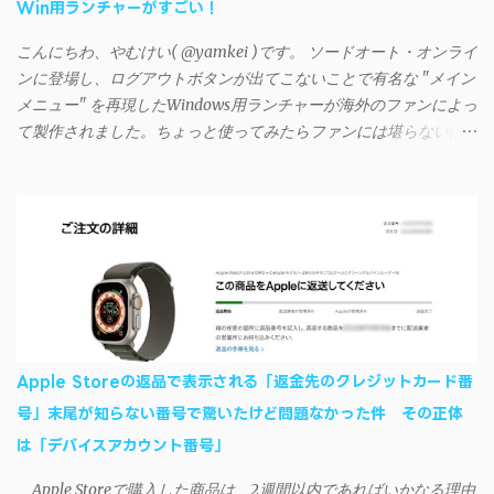
Win用ランチャーがすごい！
に設定する （念のため）再起動する iSyncrでパスワードを入力す
る iTunesのプレイリストが表示され、同機機能などが正常に動作
こんにちわ、やむけい( @yamkei )です。 ソードオート・オンライ
すれば完了 一度この手順を施せば、言語設定は日本語に戻して
ンに登場し、ログアウトボタンが出てこないことで有名な "メイン
もOKだ。これでWi-Fiを使った同期機能が使えるようになる。USB
メニュー" を再現したWindows用ランチャーが海外のファンによっ
接続による同期については、アプリに根本的な不具合が発生して
て製作されました。ちょっと使ってみたらファンには堪らないほ
おり、現時点で使えないようだ。諦めよう。 今回の不具合につ
ど素晴らしかったのでご紹介します。実際の動作デモはこんな感
いて、おそらくアプリの設計上、入力されたパスワードを保存す
じ↓ ニコニコ動画の"【自作】ＳＡＯようなランチャーを開発しま
る仕組みが日本語環境でうまく動作しないことが原因だ。
した - SAO Utils"はこちら 効果音まで完全再現されていま
iSyncrを活用することで、Androidデバイスでもレート機能や再生
す・・・。カッコイイ！！ 開発ページ（英語） gpbeta.com - The
回数のカウントを活用できる。どうしてもiPhoneからAndroidスマ
SAO Utilities Project – development log インストール（導入）手順
ートフォンに移行したい場合に役立つはずだ。
1. 開発ページ のDownloadsの項目から自分のOSにあったファイル
をダウンロードする。 Windows（Windows2000, XP, Vista, Win7,
Win8）に対応です。 （ ◆自分のパソコンが 32 ビット版か 64 ビッ
ト版かを確認したい ） 2.ダウンロードしたファイルを解凍後、
Apple Storeの返品で表示される「返金先のクレジットカード番
（自分はProgram Filesの中に移動させちゃいました）フォルダの
号」末尾が知らない番号で驚いたけど問題なかった件 その正体
中にある SAO Utils.exe を実行。 3.アップデートがある場合は起動
は「デバイスアカウント番号」
時に知らせてくれるので、パッチをダウンロードしましょう。 ダ
ウンロードしたパッチ「 sao_utils_win64_hotfix」の 中身を選択し
Apple Storeで購入した商品は、2週間以内であればいかなる理由