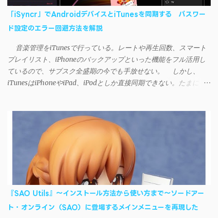
「iSyncr」でAndroidデバイスとiTunesを同期する パスワー
ド設定のエラー回避方法を解説
音楽管理をiTunesで行っている。レートや再生回数、スマート
プレイリスト、iPhoneのバックアップといった機能をフル活用し
ているので、サブスク全盛期の今でも手放せない。 しかし、
iTunesはiPhoneやiPad、iPodとしか直接同期できない。たまに
AndroidデバイスにiTunesで管理している音楽やプレイリストを転
送したくなる場合もある。 そんなときは「iSyncr」というサー
ドパーティー製のアプリを PC と Androidデバイス それぞれにイン
ストールすれば、Wi-Fiや USB接続 を通じて同期できるようにな
る。私も 2012年頃にAndroidウォークマン を使い始めた頃から便
利に活用させてもらっていたのだが、2023年現在はiSyncrを使っ
て同期ができないという声を多数見かけるようになった。 具体
的には、PC側のiSyncrアプリで設定したパスワードをAndroidアプ
リに入力しようとすると、入力したパスワードが保存されず、い
『SAO Utils』～インストール方法から使い方まで～ソードアー
つまでたっても再度入力を促されるというもの。 この不具合を
ト・オンライン（SAO）に登場するメインメニューを再現した
回避するには、次の手順が有効だ。 Androidデバイスの言語を英語