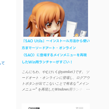
AndroidデバイスにiTunesで管理している音
楽やプレイリストを転送したくなる場合もあ
る。 そんなときは「iSyncr」というサード
パーティー製のアプリを PC と Androidデバ
イス それぞれにインストールすれば、Wi-Fi
や USB接続 を通じて同期できるようにな
る。私も 2012年頃にAndroidウォークマン
『SAO Utils』～インストール方法から使い
を使い始めた頃から便利に活用させてもらっ
方まで～ソードアート・オンライン
ていたのだが、2023年現在はiSyncrを使って
（SAO）に登場するメインメニューを再現
同期ができないという声を多数見かけるよう
になった。 具体的には、PC側のiSyncrア
したWin用ランチャーがすごい！
して
プリで設定したパスワードをAndroidアプリ
こんにちわ、やむけい( @yamkei )です。 ソ
に入力しようとすると、入力したパスワード
ードオート・オンラインに登場し、ログアウ
が保存されず、いつまでたっても再度入力を
トボタンが出てこないことで有名な "メイン
促されるというもの。 この不具合を回避
メニュー" を再現したWindows用ランチャー
するには、次の手順が有効だ。 Androidデバ
が海外のファンによって製作されました。ち
イスの言語を英語に設定する （念のため）
ょっと使ってみたらファンには堪らないほど
再起動する iSyncrでパスワードを入力する
素晴らしかったのでご紹介します。実際の動
iTunesのプレイリストが表示され、同機機能