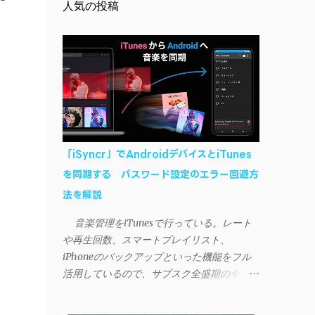
人気の投稿
「iSyncr」でAndroidデバイスとiTunes
を同期する パスワード設定のエラー回避方
法を解説
音楽管理をiTunesで行っている。レート
や再生回数、スマートプレイリスト、
iPhoneのバックアップといった機能をフル
活用しているので、サブスク全盛期の今でも
手放せない。 しかし、iTunesはiPhoneや
iPad、iPodとしか直接同期できない。たまに