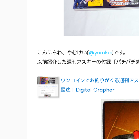
こんにちわ、やむけい(
@yamkei
)です。
以前紹介した週刊アスキーの付録「パチパチ
ワンコインでお釣りがくる週刊アスキ
最適 | Digital Grapher