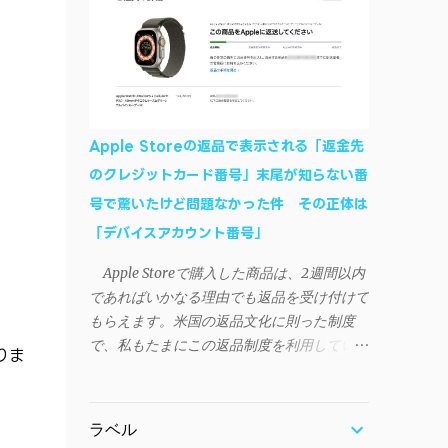
作デモはこんな感じ↓ ニコニコ動画の"【自
などが正常に動作すれば完了 一度この手
作】ＳＡＯようなランチャーを開発しました
順を施せば、言語設定は日本語に戻しても
- SAO Utils"はこちら 効果音まで完全再現さ
OKだ。これでWi-Fiを使った同期機能が使え
れています・・・。カッコイイ！！ 開発ペ
るようになる。USB接続による同期について
ージ（英語） gpbeta.com - The SAO
は、アプリに根本的な不具合が発生してお
Utilities Project – development log インスト
り、現時点で使えないようだ。諦めよう。
Apple Storeの返品で表示される「返金先
ール（導入）手順 1. 開発ページ の
今回の不具合について、おそらくアプリの
のクレジットカード番号」末尾が知らない番
Downloadsの項目から自分のOSにあったフ
設計上、入力されたパスワードを保存する仕
号で驚いたけど問題なかった件 その正体は
ァイルをダウンロードする。
組みが日本語環境でうまく動作しないことが
Windows（Windows2000, XP, Vista, Win7,
「デバイスアカウント番号」
原因だ。 iSyncrを活用することで、
Win8）に対応です。 （ ◆自分のパソコンが
Androidデバイスでもレート機能や再生回数
Apple Storeで購入した商品は、2週間以内
32 ビット版か 64 ビット版かを確認したい
のカウントを活用できる。どうしても
であればいかなる理由でも返品を受け付けて
） 2.ダウンロードしたファイルを解凍後、
iPhoneからAndroidスマートフォンに移行し
もらえます。米国の返品文化に則った制度
（自分はProgram Filesの中に移動させちゃ
たい場合に役立つはずだ。
で、私もたまにこの返品制度を利用していま
いました）フォルダの中にある SAO
りま
す。先日も購入したApple Watchを返品する
Utils.exe を実行。 3.アップデートがある場合
機会がありました。 私はこのApple Watch
は起動時に知らせてくれるので、パッチをダ
をApple Storeアプリで購入、Apple Payに登
ウンロードしましょう。 ダウンロードした
ラベル
録したクレジットカードを使って決済してい
パッチ「 sao_utils_win64_hotfix」の 中身を選