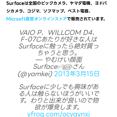
Surfaceは全国のビックカメラ、ヤマダ電機、ヨドバ
シカメラ、コジマ、ソフマップ、ベスト電器、
Microsft直営オンラインストア
で販売されています。
VAIO P、WILLCOM D4、
F-07Cあたりが好きな人は
Surfaceに触ったら絶対買っ
ちゃうと思う。
— やむけい顔面
Surface✅௵さん
(@yamkei)
2013年3月15日
Surfaceに少しでも興味があ
る人は触らないほうがいいで
す。わりと出来が良いので物
欲が爆発します。
yfrog.com/ocyaynxj