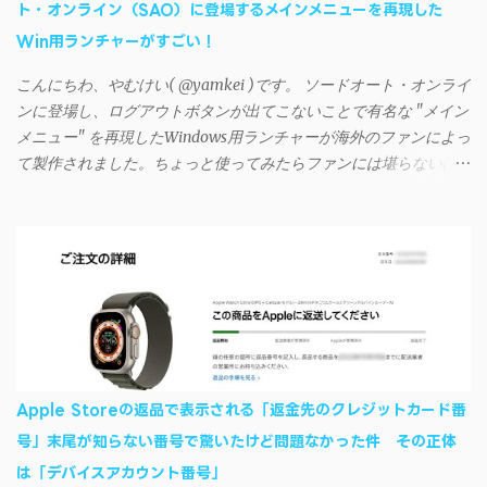
ト・オンライン（SAO）に登場するメインメニューを再現した
回避するには、次の手順が有効だ。 Androidデバイスの言語を英語
Win用ランチャーがすごい！
に設定する （念のため）再起動する iSyncrでパスワードを入力す
る iTunesのプレイリストが表示され、同機機能などが正常に動作
こんにちわ、やむけい( @yamkei )です。 ソードオート・オンライ
すれば完了 一度この手順を施せば、言語設定は日本語に戻して
ンに登場し、ログアウトボタンが出てこないことで有名な "メイン
もOKだ。これでWi-Fiを使った同期機能が使えるようになる。USB
メニュー" を再現したWindows用ランチャーが海外のファンによっ
接続による同期については、アプリに根本的な不具合が発生して
て製作されました。ちょっと使ってみたらファンには堪らないほ
おり、現時点で使えないようだ。諦めよう。 今回の不具合につ
ど素晴らしかったのでご紹介します。実際の動作デモはこんな感
いて、おそらくアプリの設計上、入力されたパスワードを保存す
じ↓ ニコニコ動画の"【自作】ＳＡＯようなランチャーを開発しま
る仕組みが日本語環境でうまく動作しないことが原因だ。
した - SAO Utils"はこちら 効果音まで完全再現されていま
iSyncrを活用することで、Androidデバイスでもレート機能や再生
す・・・。カッコイイ！！ 開発ページ（英語） gpbeta.com - The
回数のカウントを活用できる。どうしてもiPhoneからAndroidスマ
SAO Utilities Project – development log インストール（導入）手順
ートフォンに移行したい場合に役立つはずだ。
1. 開発ページ のDownloadsの項目から自分のOSにあったファイル
をダウンロードする。 Windows（Windows2000, XP, Vista, Win7,
Win8）に対応です。 （ ◆自分のパソコンが 32 ビット版か 64 ビッ
ト版かを確認したい ） 2.ダウンロードしたファイルを解凍後、
Apple Storeの返品で表示される「返金先のクレジットカード番
（自分はProgram Filesの中に移動させちゃいました）フォルダの
号」末尾が知らない番号で驚いたけど問題なかった件 その正体
中にある SAO Utils.exe を実行。 3.アップデートがある場合は起動
は「デバイスアカウント番号」
時に知らせてくれるので、パッチをダウンロードしましょう。 ダ