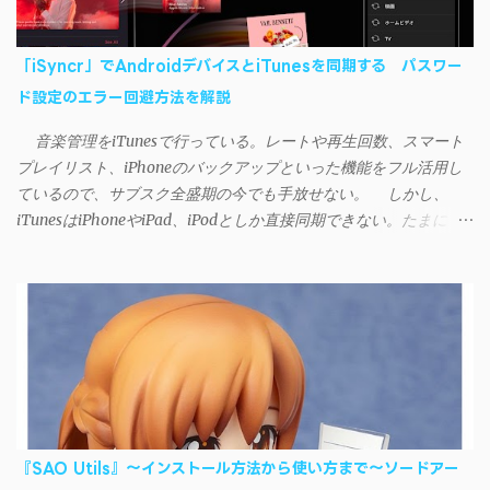
「iSyncr」でAndroidデバイスとiTunesを同期する パスワー
ド設定のエラー回避方法を解説
音楽管理をiTunesで行っている。レートや再生回数、スマート
プレイリスト、iPhoneのバックアップといった機能をフル活用し
ているので、サブスク全盛期の今でも手放せない。 しかし、
iTunesはiPhoneやiPad、iPodとしか直接同期できない。たまに
AndroidデバイスにiTunesで管理している音楽やプレイリストを転
送したくなる場合もある。 そんなときは「iSyncr」というサー
ドパーティー製のアプリを PC と Androidデバイス それぞれにイン
ストールすれば、Wi-Fiや USB接続 を通じて同期できるようにな
る。私も 2012年頃にAndroidウォークマン を使い始めた頃から便
利に活用させてもらっていたのだが、2023年現在はiSyncrを使っ
て同期ができないという声を多数見かけるようになった。 具体
的には、PC側のiSyncrアプリで設定したパスワードをAndroidアプ
リに入力しようとすると、入力したパスワードが保存されず、い
『SAO Utils』～インストール方法から使い方まで～ソードアー
つまでたっても再度入力を促されるというもの。 この不具合を