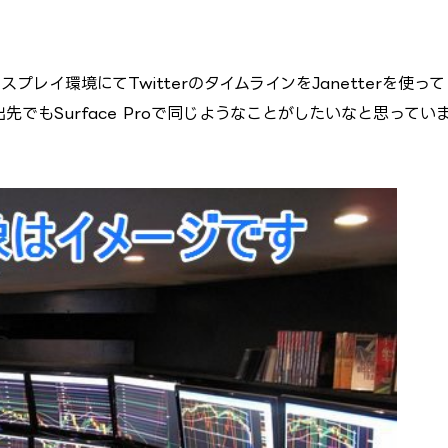
レイ環境にてTwitterのタイムラインをJanetterを使って
出先でもSurface Proで同じようなことがしたいなと思ってい