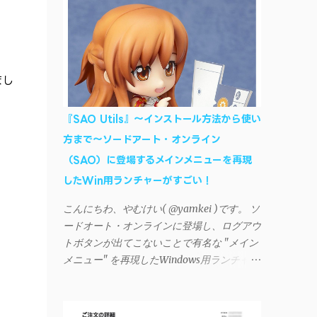
AndroidデバイスにiTunesで管理している音
楽やプレイリストを転送したくなる場合もあ
る。 そんなときは「iSyncr」というサード
パーティー製のアプリを PC と Androidデバ
イス それぞれにインストールすれば、Wi-Fi
まし
や USB接続 を通じて同期できるようにな
る。私も 2012年頃にAndroidウォークマン
『SAO Utils』～インストール方法から使い
を使い始めた頃から便利に活用させてもらっ
方まで～ソードアート・オンライン
ていたのだが、2023年現在はiSyncrを使って
（SAO）に登場するメインメニューを再現
同期ができないという声を多数見かけるよう
になった。 具体的には、PC側のiSyncrア
したWin用ランチャーがすごい！
プリで設定したパスワードをAndroidアプリ
こんにちわ、やむけい( @yamkei )です。 ソ
に入力しようとすると、入力したパスワード
ードオート・オンラインに登場し、ログアウ
が保存されず、いつまでたっても再度入力を
トボタンが出てこないことで有名な "メイン
促されるというもの。 この不具合を回避
メニュー" を再現したWindows用ランチャー
するには、次の手順が有効だ。 Androidデバ
が海外のファンによって製作されました。ち
イスの言語を英語に設定する （念のため）
ょっと使ってみたらファンには堪らないほど
再起動する iSyncrでパスワードを入力する
素晴らしかったのでご紹介します。実際の動
iTunesのプレイリストが表示され、同機機能