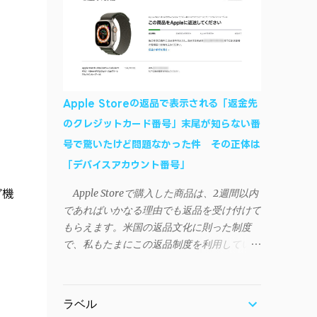
作デモはこんな感じ↓ ニコニコ動画の"【自
などが正常に動作すれば完了 一度この手
作】ＳＡＯようなランチャーを開発しました
順を施せば、言語設定は日本語に戻しても
- SAO Utils"はこちら 効果音まで完全再現さ
OKだ。これでWi-Fiを使った同期機能が使え
れています・・・。カッコイイ！！ 開発ペ
るようになる。USB接続による同期について
ージ（英語） gpbeta.com - The SAO
は、アプリに根本的な不具合が発生してお
Utilities Project – development log インスト
り、現時点で使えないようだ。諦めよう。
Apple Storeの返品で表示される「返金先
ール（導入）手順 1. 開発ページ の
今回の不具合について、おそらくアプリの
のクレジットカード番号」末尾が知らない番
Downloadsの項目から自分のOSにあったフ
設計上、入力されたパスワードを保存する仕
号で驚いたけど問題なかった件 その正体は
ァイルをダウンロードする。
組みが日本語環境でうまく動作しないことが
Windows（Windows2000, XP, Vista, Win7,
「デバイスアカウント番号」
原因だ。 iSyncrを活用することで、
Win8）に対応です。 （ ◆自分のパソコンが
Androidデバイスでもレート機能や再生回数
Apple Storeで購入した商品は、2週間以内
プ機
32 ビット版か 64 ビット版かを確認したい
のカウントを活用できる。どうしても
であればいかなる理由でも返品を受け付けて
） 2.ダウンロードしたファイルを解凍後、
iPhoneからAndroidスマートフォンに移行し
もらえます。米国の返品文化に則った制度
（自分はProgram Filesの中に移動させちゃ
たい場合に役立つはずだ。
で、私もたまにこの返品制度を利用していま
いました）フォルダの中にある SAO
す。先日も購入したApple Watchを返品する
Utils.exe を実行。 3.アップデートがある場合
機会がありました。 私はこのApple Watch
は起動時に知らせてくれるので、パッチをダ
をApple Storeアプリで購入、Apple Payに登
ウンロードしましょう。 ダウンロードした
ラベル
録したクレジットカードを使って決済してい
パッチ「 sao_utils_win64_hotfix」の 中身を選