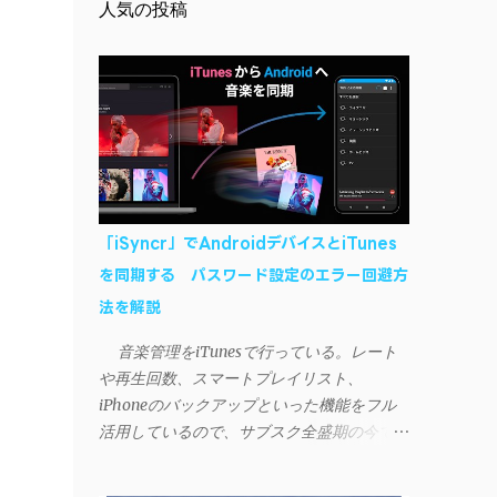
人気の投稿
「iSyncr」でAndroidデバイスとiTunes
を同期する パスワード設定のエラー回避方
法を解説
音楽管理をiTunesで行っている。レート
や再生回数、スマートプレイリスト、
iPhoneのバックアップといった機能をフル
活用しているので、サブスク全盛期の今でも
手放せない。 しかし、iTunesはiPhoneや
iPad、iPodとしか直接同期できない。たまに