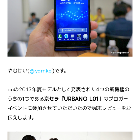
やむけい(
@yamkei
)です。
auの2013年夏モデルとして発表された4つの新機種の
うちの1つである
京セラ『URBANO L01』
のブロガー
イベントに参加させていただいたので端末レビューをお
伝えします。