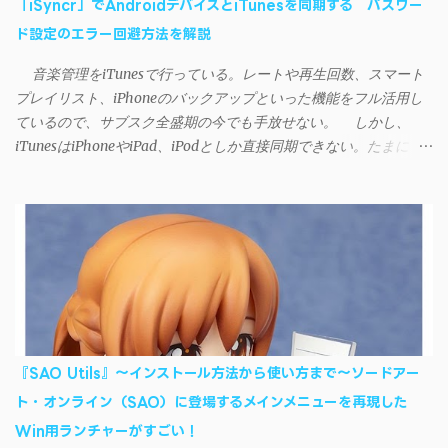
「iSyncr」でAndroidデバイスとiTunesを同期する パスワー
ド設定のエラー回避方法を解説
音楽管理をiTunesで行っている。レートや再生回数、スマート
プレイリスト、iPhoneのバックアップといった機能をフル活用し
ているので、サブスク全盛期の今でも手放せない。 しかし、
iTunesはiPhoneやiPad、iPodとしか直接同期できない。たまに
AndroidデバイスにiTunesで管理している音楽やプレイリストを転
送したくなる場合もある。 そんなときは「iSyncr」というサー
ドパーティー製のアプリを PC と Androidデバイス それぞれにイン
ストールすれば、Wi-Fiや USB接続 を通じて同期できるようにな
る。私も 2012年頃にAndroidウォークマン を使い始めた頃から便
利に活用させてもらっていたのだが、2023年現在はiSyncrを使っ
て同期ができないという声を多数見かけるようになった。 具体
的には、PC側のiSyncrアプリで設定したパスワードをAndroidアプ
リに入力しようとすると、入力したパスワードが保存されず、い
『SAO Utils』～インストール方法から使い方まで～ソードアー
つまでたっても再度入力を促されるというもの。 この不具合を
ト・オンライン（SAO）に登場するメインメニューを再現した
回避するには、次の手順が有効だ。 Androidデバイスの言語を英語
Win用ランチャーがすごい！
に設定する （念のため）再起動する iSyncrでパスワードを入力す