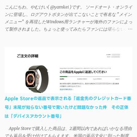
る iTunesのプレイリストが表示され、同機機能などが正常に動作
こんにちわ、やむけい( @yamkei )です。 ソードオート・オンライ
すれば完了 一度この手順を施せば、言語設定は日本語に戻して
ンに登場し、ログアウトボタンが出てこないことで有名な "メイン
もOKだ。これでWi-Fiを使った同期機能が使えるようになる。USB
メニュー" を再現したWindows用ランチャーが海外のファンによっ
接続による同期については、アプリに根本的な不具合が発生して
て製作されました。ちょっと使ってみたらファンには堪らないほ
おり、現時点で使えないようだ。諦めよう。 今回の不具合につ
ど素晴らしかったのでご紹介します。実際の動作デモはこんな感
いて、おそらくアプリの設計上、入力されたパスワードを保存す
じ↓ ニコニコ動画の"【自作】ＳＡＯようなランチャーを開発しま
る仕組みが日本語環境でうまく動作しないことが原因だ。
した - SAO Utils"はこちら 効果音まで完全再現されていま
iSyncrを活用することで、Androidデバイスでもレート機能や再生
す・・・。カッコイイ！！ 開発ページ（英語） gpbeta.com - The
回数のカウントを活用できる。どうしてもiPhoneからAndroidスマ
SAO Utilities Project – development log インストール（導入）手順
ートフォンに移行したい場合に役立つはずだ。
1. 開発ページ のDownloadsの項目から自分のOSにあったファイル
をダウンロードする。 Windows（Windows2000, XP, Vista, Win7,
Win8）に対応です。 （ ◆自分のパソコンが 32 ビット版か 64 ビッ
ト版かを確認したい ） 2.ダウンロードしたファイルを解凍後、
Apple Storeの返品で表示される「返金先のクレジットカード番
（自分はProgram Filesの中に移動させちゃいました）フォルダの
号」末尾が知らない番号で驚いたけど問題なかった件 その正体
中にある SAO Utils.exe を実行。 3.アップデートがある場合は起動
は「デバイスアカウント番号」
時に知らせてくれるので、パッチをダウンロードしましょう。 ダ
ウンロードしたパッチ「 sao_utils_win64_hotfix」の 中身を選択し
Apple Storeで購入した商品は、2週間以内であればいかなる理由
て切り取り、先ほどダウンロードした SAO Utilsフォルダ へ貼り付
でも返品を受け付けてもらえます。米国の返品文化に則った制度