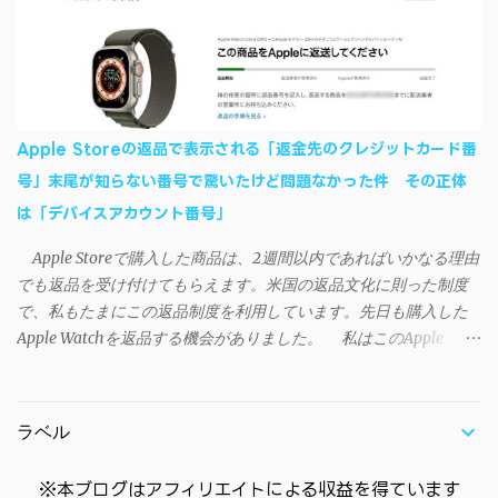
す・・・。カッコイイ！！ 開発ページ（英語） gpbeta.com - The
回数のカウントを活用できる。どうしてもiPhoneからAndroidスマ
SAO Utilities Project – development log インストール（導入）手順
ートフォンに移行したい場合に役立つはずだ。
1. 開発ページ のDownloadsの項目から自分のOSにあったファイル
をダウンロードする。 Windows（Windows2000, XP, Vista, Win7,
Win8）に対応です。 （ ◆自分のパソコンが 32 ビット版か 64 ビッ
ト版かを確認したい ） 2.ダウンロードしたファイルを解凍後、
Apple Storeの返品で表示される「返金先のクレジットカード番
（自分はProgram Filesの中に移動させちゃいました）フォルダの
号」末尾が知らない番号で驚いたけど問題なかった件 その正体
中にある SAO Utils.exe を実行。 3.アップデートがある場合は起動
は「デバイスアカウント番号」
時に知らせてくれるので、パッチをダウンロードしましょう。 ダ
ウンロードしたパッチ「 sao_utils_win64_hotfix」の 中身を選択し
Apple Storeで購入した商品は、2週間以内であればいかなる理由
て切り取り、先ほどダウンロードした SAO Utilsフォルダ へ貼り付
でも返品を受け付けてもらえます。米国の返品文化に則った制度
け、新しいファイルへ置き換えることで適用できます。 起動方法
で、私もたまにこの返品制度を利用しています。先日も購入した
と各種設定 アップデートが完了したら改めて SAO Utils.exe を起動
Apple Watchを返品する機会がありました。 私はこのApple
すると、アニメで見覚えのあるスプラッシュウィンドウがSEとと
WatchをApple Storeアプリで購入、Apple Payに登録したクレジッ
もに開きます。リンクスタート・・・！ タスクトレイに"SAO
トカードを使って決済していました。今回の返品が完了すると、
Utils"のアイコンがあるので右クリックすると各種設定が可能。
決済に使ったクレカに返金される（請求が取り消される）のです
（ランチャーの中からも可能です）簡単ですが日本語訳。（現在
ラベル
が、返品状況が分かる概要ページには見覚えのないクレカ番号
は日本語対応済） グレースケールの部分は未実装みたい 日本語化
（末尾XXXX）に返金されると記載されていました（黄色いマーカ
できていなかったら？ 自動...
※本ブログはアフィリエイトによる収益を得ています