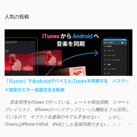
人気の投稿
「iSyncr」でAndroidデバイスとiTunesを同期する パスワー
ド設定のエラー回避方法を解説
音楽管理をiTunesで行っている。レートや再生回数、スマート
プレイリスト、iPhoneのバックアップといった機能をフル活用し
ているので、サブスク全盛期の今でも手放せない。 しかし、
iTunesはiPhoneやiPad、iPodとしか直接同期できない。たまに
AndroidデバイスにiTunesで管理している音楽やプレイリストを転