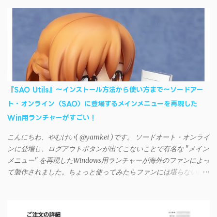
送したくなる場合もある。 そんなときは「iSyncr」というサー
ドパーティー製のアプリを PC と Androidデバイス それぞれにイン
ストールすれば、Wi-Fiや USB接続 を通じて同期できるようにな
る。私も 2012年頃にAndroidウォークマン を使い始めた頃から便
利に活用させてもらっていたのだが、2023年現在はiSyncrを使っ
て同期ができないという声を多数見かけるようになった。 具体
的には、PC側のiSyncrアプリで設定したパスワードをAndroidアプ
リに入力しようとすると、入力したパスワードが保存されず、い
『SAO Utils』～インストール方法から使い方まで～ソードアー
つまでたっても再度入力を促されるというもの。 この不具合を
ト・オンライン（SAO）に登場するメインメニューを再現した
回避するには、次の手順が有効だ。 Androidデバイスの言語を英語
Win用ランチャーがすごい！
に設定する （念のため）再起動する iSyncrでパスワードを入力す
る iTunesのプレイリストが表示され、同機機能などが正常に動作
こんにちわ、やむけい( @yamkei )です。 ソードオート・オンライ
すれば完了 一度この手順を施せば、言語設定は日本語に戻して
ンに登場し、ログアウトボタンが出てこないことで有名な "メイン
もOKだ。これでWi-Fiを使った同期機能が使えるようになる。USB
メニュー" を再現したWindows用ランチャーが海外のファンによっ
接続による同期については、アプリに根本的な不具合が発生して
て製作されました。ちょっと使ってみたらファンには堪らないほ
おり、現時点で使えないようだ。諦めよう。 今回の不具合につ
ど素晴らしかったのでご紹介します。実際の動作デモはこんな感
いて、おそらくアプリの設計上、入力されたパスワードを保存す
じ↓ ニコニコ動画の"【自作】ＳＡＯようなランチャーを開発しま
る仕組みが日本語環境でうまく動作しないことが原因だ。
した - SAO Utils"はこちら 効果音まで完全再現されていま
iSyncrを活用することで、Androidデバイスでもレート機能や再生