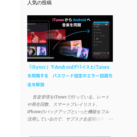
人気の投稿
「iSyncr」でAndroidデバイスとiTunes
を同期する パスワード設定のエラー回避方
法を解説
音楽管理をiTunesで行っている。レート
や再生回数、スマートプレイリスト、
iPhoneのバックアップといった機能をフル
活用しているので、サブスク全盛期の今でも
手放せない。 しかし、iTunesはiPhoneや
iPad、iPodとしか直接同期できない。たまに