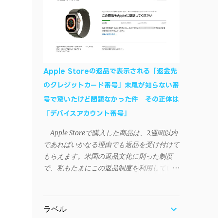
作デモはこんな感じ↓ ニコニコ動画の"【自
などが正常に動作すれば完了 一度この手
作】ＳＡＯようなランチャーを開発しました
順を施せば、言語設定は日本語に戻しても
- SAO Utils"はこちら 効果音まで完全再現さ
OKだ。これでWi-Fiを使った同期機能が使え
れています・・・。カッコイイ！！ 開発ペ
るようになる。USB接続による同期について
ージ（英語） gpbeta.com - The SAO
は、アプリに根本的な不具合が発生してお
Utilities Project – development log インスト
り、現時点で使えないようだ。諦めよう。
Apple Storeの返品で表示される「返金先
ール（導入）手順 1. 開発ページ の
今回の不具合について、おそらくアプリの
のクレジットカード番号」末尾が知らない番
Downloadsの項目から自分のOSにあったフ
設計上、入力されたパスワードを保存する仕
号で驚いたけど問題なかった件 その正体は
ァイルをダウンロードする。
組みが日本語環境でうまく動作しないことが
Windows（Windows2000, XP, Vista, Win7,
「デバイスアカウント番号」
原因だ。 iSyncrを活用することで、
Win8）に対応です。 （ ◆自分のパソコンが
Androidデバイスでもレート機能や再生回数
Apple Storeで購入した商品は、2週間以内
32 ビット版か 64 ビット版かを確認したい
のカウントを活用できる。どうしても
であればいかなる理由でも返品を受け付けて
） 2.ダウンロードしたファイルを解凍後、
iPhoneからAndroidスマートフォンに移行し
もらえます。米国の返品文化に則った制度
（自分はProgram Filesの中に移動させちゃ
たい場合に役立つはずだ。
で、私もたまにこの返品制度を利用していま
いました）フォルダの中にある SAO
す。先日も購入したApple Watchを返品する
Utils.exe を実行。 3.アップデートがある場合
機会がありました。 私はこのApple Watch
は起動時に知らせてくれるので、パッチをダ
をApple Storeアプリで購入、Apple Payに登
ウンロードしましょう。 ダウンロードした
ラベル
録したクレジットカードを使って決済してい
パッチ「 sao_utils_win64_hotfix」の 中身を選