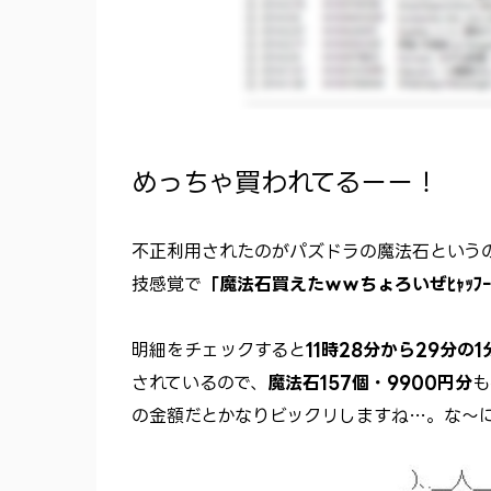
めっちゃ買われてるーー！
不正利用されたのがパズドラの魔法石という
技感覚で
「魔法石買えたｗｗちょろいぜﾋｬｯﾌｰ
明細をチェックすると
11時28分から29分の
されているので、
魔法石157個・9900円分
も
の金額だとかなりビックリしますね…。な～