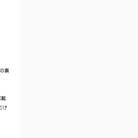
いうセキュリティ上の仕組みです。 とい
うわけで、Apple Payで決済したときのクレ
カ番号...
の裏
記載
だけ