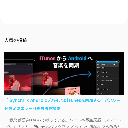
メ
ン
ト
人気の投稿
「iSyncr」でAndroidデバイスとiTunesを同期する パスワー
ド設定のエラー回避方法を解説
音楽管理をiTunesで行っている。レートや再生回数、スマート
プレイリスト、iPhoneのバックアップといった機能をフル活用し