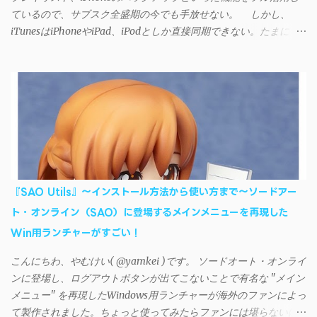
ているので、サブスク全盛期の今でも手放せない。 しかし、
iTunesはiPhoneやiPad、iPodとしか直接同期できない。たまに
AndroidデバイスにiTunesで管理している音楽やプレイリストを転
送したくなる場合もある。 そんなときは「iSyncr」というサー
ドパーティー製のアプリを PC と Androidデバイス それぞれにイン
ストールすれば、Wi-Fiや USB接続 を通じて同期できるようにな
る。私も 2012年頃にAndroidウォークマン を使い始めた頃から便
利に活用させてもらっていたのだが、2023年現在はiSyncrを使っ
て同期ができないという声を多数見かけるようになった。 具体
的には、PC側のiSyncrアプリで設定したパスワードをAndroidアプ
リに入力しようとすると、入力したパスワードが保存されず、い
『SAO Utils』～インストール方法から使い方まで～ソードアー
つまでたっても再度入力を促されるというもの。 この不具合を
ト・オンライン（SAO）に登場するメインメニューを再現した
回避するには、次の手順が有効だ。 Androidデバイスの言語を英語
Win用ランチャーがすごい！
に設定する （念のため）再起動する iSyncrでパスワードを入力す
る iTunesのプレイリストが表示され、同機機能などが正常に動作
こんにちわ、やむけい( @yamkei )です。 ソードオート・オンライ
すれば完了 一度この手順を施せば、言語設定は日本語に戻して
ンに登場し、ログアウトボタンが出てこないことで有名な "メイン
もOKだ。これでWi-Fiを使った同期機能が使えるようになる。USB
メニュー" を再現したWindows用ランチャーが海外のファンによっ
接続による同期については、アプリに根本的な不具合が発生して
て製作されました。ちょっと使ってみたらファンには堪らないほ