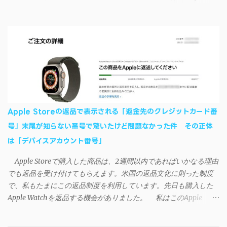
おり、現時点で使えないようだ。諦めよう。 今回の不具合につ
ど素晴らしかったのでご紹介します。実際の動作デモはこんな感
いて、おそらくアプリの設計上、入力されたパスワードを保存す
じ↓ ニコニコ動画の"【自作】ＳＡＯようなランチャーを開発しま
る仕組みが日本語環境でうまく動作しないことが原因だ。
した - SAO Utils"はこちら 効果音まで完全再現されていま
iSyncrを活用することで、Androidデバイスでもレート機能や再生
す・・・。カッコイイ！！ 開発ページ（英語） gpbeta.com - The
回数のカウントを活用できる。どうしてもiPhoneからAndroidスマ
SAO Utilities Project – development log インストール（導入）手順
ートフォンに移行したい場合に役立つはずだ。
1. 開発ページ のDownloadsの項目から自分のOSにあったファイル
をダウンロードする。 Windows（Windows2000, XP, Vista, Win7,
Win8）に対応です。 （ ◆自分のパソコンが 32 ビット版か 64 ビッ
ト版かを確認したい ） 2.ダウンロードしたファイルを解凍後、
Apple Storeの返品で表示される「返金先のクレジットカード番
（自分はProgram Filesの中に移動させちゃいました）フォルダの
号」末尾が知らない番号で驚いたけど問題なかった件 その正体
中にある SAO Utils.exe を実行。 3.アップデートがある場合は起動
は「デバイスアカウント番号」
時に知らせてくれるので、パッチをダウンロードしましょう。 ダ
ウンロードしたパッチ「 sao_utils_win64_hotfix」の 中身を選択し
Apple Storeで購入した商品は、2週間以内であればいかなる理由
て切り取り、先ほどダウンロードした SAO Utilsフォルダ へ貼り付
でも返品を受け付けてもらえます。米国の返品文化に則った制度
け、新しいファイルへ置き換えることで適用できます。 起動方法
で、私もたまにこの返品制度を利用しています。先日も購入した
と各種設定 アップデートが完了したら改めて SAO Utils.exe を起動
Apple Watchを返品する機会がありました。 私はこのApple
すると、アニメで見覚えのあるスプラッシュウィンドウがSEとと
WatchをApple Storeアプリで購入、Apple Payに登録したクレジッ
もに開きます。リンクスタート・・・！ タスクトレイに"SAO
トカードを使って決済していました。今回の返品が完了すると、