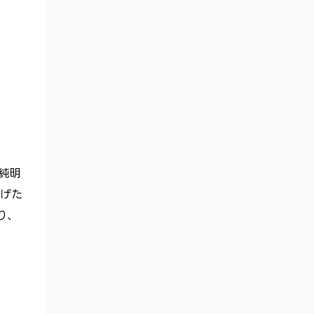
純明
げた
り、