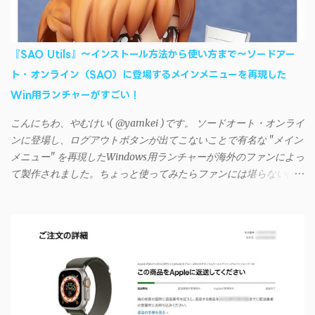
て同期ができないという声を多数見かけるようになった。 具体
的には、PC側のiSyncrアプリで設定したパスワードをAndroidアプ
リに入力しようとすると、入力したパスワードが保存されず、い
『SAO Utils』～インストール方法から使い方まで～ソードアー
つまでたっても再度入力を促されるというもの。 この不具合を
ト・オンライン（SAO）に登場するメインメニューを再現した
回避するには、次の手順が有効だ。 Androidデバイスの言語を英語
Win用ランチャーがすごい！
に設定する （念のため）再起動する iSyncrでパスワードを入力す
る iTunesのプレイリストが表示され、同機機能などが正常に動作
こんにちわ、やむけい( @yamkei )です。 ソードオート・オンライ
すれば完了 一度この手順を施せば、言語設定は日本語に戻して
ンに登場し、ログアウトボタンが出てこないことで有名な "メイン
もOKだ。これでWi-Fiを使った同期機能が使えるようになる。USB
メニュー" を再現したWindows用ランチャーが海外のファンによっ
接続による同期については、アプリに根本的な不具合が発生して
て製作されました。ちょっと使ってみたらファンには堪らないほ
おり、現時点で使えないようだ。諦めよう。 今回の不具合につ
ど素晴らしかったのでご紹介します。実際の動作デモはこんな感
いて、おそらくアプリの設計上、入力されたパスワードを保存す
じ↓ ニコニコ動画の"【自作】ＳＡＯようなランチャーを開発しま
る仕組みが日本語環境でうまく動作しないことが原因だ。
した - SAO Utils"はこちら 効果音まで完全再現されていま
iSyncrを活用することで、Androidデバイスでもレート機能や再生
す・・・。カッコイイ！！ 開発ページ（英語） gpbeta.com - The
回数のカウントを活用できる。どうしてもiPhoneからAndroidスマ
SAO Utilities Project – development log インストール（導入）手順
ートフォンに移行したい場合に役立つはずだ。
1. 開発ページ のDownloadsの項目から自分のOSにあったファイル
をダウンロードする。 Windows（Windows2000, XP, Vista, Win7,
Win8）に対応です。 （ ◆自分のパソコンが 32 ビット版か 64 ビッ