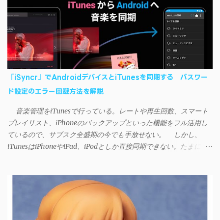
「iSyncr」でAndroidデバイスとiTunesを同期する パスワー
ド設定のエラー回避方法を解説
音楽管理をiTunesで行っている。レートや再生回数、スマート
プレイリスト、iPhoneのバックアップといった機能をフル活用し
ているので、サブスク全盛期の今でも手放せない。 しかし、
iTunesはiPhoneやiPad、iPodとしか直接同期できない。たまに
AndroidデバイスにiTunesで管理している音楽やプレイリストを転
送したくなる場合もある。 そんなときは「iSyncr」というサー
ドパーティー製のアプリを PC と Androidデバイス それぞれにイン
ストールすれば、Wi-Fiや USB接続 を通じて同期できるようにな
る。私も 2012年頃にAndroidウォークマン を使い始めた頃から便
利に活用させてもらっていたのだが、2023年現在はiSyncrを使っ