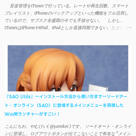
音楽管理をiTunesで行っている。レートや再生回数、スマート
プレイリスト、iPhoneのバックアップといった機能をフル活用し
ているので、サブスク全盛期の今でも手放せない。 しかし、
iTunesはiPhoneやiPad、iPodとしか直接同期できない。たまに
AndroidデバイスにiTunesで管理している音楽やプレイリストを転
送したくなる場合もある。 そんなときは「iSyncr」というサー
ドパーティー製のアプリを PC と Androidデバイス それぞれにイン
ストールすれば、Wi-Fiや USB接続 を通じて同期できるようにな
る。私も 2012年頃にAndroidウォークマン を使い始めた頃から便
利に活用させてもらっていたのだが、2023年現在はiSyncrを使っ
て同期ができないという声を多数見かけるようになった。 具体
的には、PC側のiSyncrアプリで設定したパスワードをAndroidアプ
リに入力しようとすると、入力したパスワードが保存されず、い
『SAO Utils』～インストール方法から使い方まで～ソードアー
つまでたっても再度入力を促されるというもの。 この不具合を
ト・オンライン（SAO）に登場するメインメニューを再現した
回避するには、次の手順が有効だ。 Androidデバイスの言語を英語
Win用ランチャーがすごい！
に設定する （念のため）再起動する iSyncrでパスワードを入力す
る iTunesのプレイリストが表示され、同機機能などが正常に動作
こんにちわ、やむけい( @yamkei )です。 ソードオート・オンライ
すれば完了 一度この手順を施せば、言語設定は日本語に戻して
ンに登場し、ログアウトボタンが出てこないことで有名な "メイン