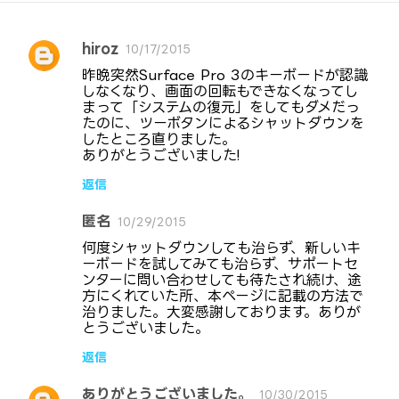
hiroz
10/17/2015
コ
昨晩突然Surface Pro 3のキーボードが認識
メ
しなくなり、画面の回転もできなくなってし
まって「システムの復元」をしてもダメだっ
ン
たのに、ツーボタンによるシャットダウンを
ト
したところ直りました。
ありがとうございました!
返信
匿名
10/29/2015
何度シャットダウンしても治らず、新しいキ
ーボードを試してみても治らず、サポートセ
ンターに問い合わせしても待たされ続け、途
方にくれていた所、本ページに記載の方法で
治りました。大変感謝しております。ありが
とうございました。
返信
ありがとうございました。
10/30/2015