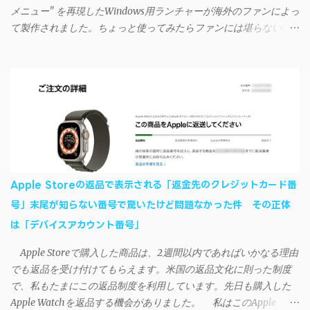
もOKだ。これでWi-Fiを使った同期機能が使えるようになる。USB
メニュー" を再現したWindows用ランチャーが海外のファンによっ
接続による同期については、アプリに根本的な不具合が発生して
て製作されました。ちょっと使ってみたらファンには堪らないほ
おり、現時点で使えないようだ。諦めよう。 今回の不具合につ
ど素晴らしかったのでご紹介します。実際の動作デモはこんな感
いて、おそらくアプリの設計上、入力されたパスワードを保存す
じ↓ ニコニコ動画の"【自作】ＳＡＯようなランチャーを開発しま
る仕組みが日本語環境でうまく動作しないことが原因だ。
した - SAO Utils"はこちら 効果音まで完全再現されていま
iSyncrを活用することで、Androidデバイスでもレート機能や再生
す・・・。カッコイイ！！ 開発ページ（英語） gpbeta.com - The
回数のカウントを活用できる。どうしてもiPhoneからAndroidスマ
SAO Utilities Project – development log インストール（導入）手順
ートフォンに移行したい場合に役立つはずだ。
1. 開発ページ のDownloadsの項目から自分のOSにあったファイル
をダウンロードする。 Windows（Windows2000, XP, Vista, Win7,
Win8）に対応です。 （ ◆自分のパソコンが 32 ビット版か 64 ビッ
ト版かを確認したい ） 2.ダウンロードしたファイルを解凍後、
Apple Storeの返品で表示される「返金先のクレジットカード番
（自分はProgram Filesの中に移動させちゃいました）フォルダの
号」末尾が知らない番号で驚いたけど問題なかった件 その正体
中にある SAO Utils.exe を実行。 3.アップデートがある場合は起動
は「デバイスアカウント番号」
時に知らせてくれるので、パッチをダウンロードしましょう。 ダ
ウンロードしたパッチ「 sao_utils_win64_hotfix」の 中身を選択し
Apple Storeで購入した商品は、2週間以内であればいかなる理由
て切り取り、先ほどダウンロードした SAO Utilsフォルダ へ貼り付
でも返品を受け付けてもらえます。米国の返品文化に則った制度
け、新しいファイルへ置き換えることで適用できます。 起動方法
で、私もたまにこの返品制度を利用しています。先日も購入した
と各種設定 アップデートが完了したら改めて SAO Utils.exe を起動
Apple Watchを返品する機会がありました。 私はこのApple
すると、アニメで見覚えのあるスプラッシュウィンドウがSEとと