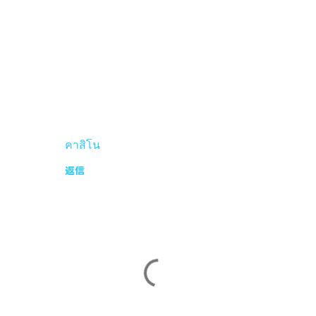
คาสิโน
返信