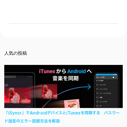
コ
メ
ン
ト
を
人気の投稿
投
稿
「iSyncr」でAndroidデバイスとiTunesを同期する パスワー
ド設定のエラー回避方法を解説