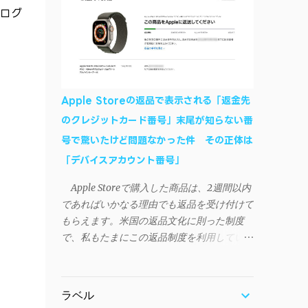
作デモはこんな感じ↓ ニコニコ動画の"【自
ログ
などが正常に動作すれば完了 一度この手
作】ＳＡＯようなランチャーを開発しました
順を施せば、言語設定は日本語に戻しても
- SAO Utils"はこちら 効果音まで完全再現さ
OKだ。これでWi-Fiを使った同期機能が使え
れています・・・。カッコイイ！！ 開発ペ
るようになる。USB接続による同期について
ージ（英語） gpbeta.com - The SAO
は、アプリに根本的な不具合が発生してお
Utilities Project – development log インスト
り、現時点で使えないようだ。諦めよう。
Apple Storeの返品で表示される「返金先
ール（導入）手順 1. 開発ページ の
今回の不具合について、おそらくアプリの
のクレジットカード番号」末尾が知らない番
Downloadsの項目から自分のOSにあったフ
設計上、入力されたパスワードを保存する仕
号で驚いたけど問題なかった件 その正体は
ァイルをダウンロードする。
組みが日本語環境でうまく動作しないことが
Windows（Windows2000, XP, Vista, Win7,
「デバイスアカウント番号」
原因だ。 iSyncrを活用することで、
Win8）に対応です。 （ ◆自分のパソコンが
Androidデバイスでもレート機能や再生回数
Apple Storeで購入した商品は、2週間以内
32 ビット版か 64 ビット版かを確認したい
のカウントを活用できる。どうしても
であればいかなる理由でも返品を受け付けて
） 2.ダウンロードしたファイルを解凍後、
iPhoneからAndroidスマートフォンに移行し
もらえます。米国の返品文化に則った制度
（自分はProgram Filesの中に移動させちゃ
たい場合に役立つはずだ。
で、私もたまにこの返品制度を利用していま
いました）フォルダの中にある SAO
す。先日も購入したApple Watchを返品する
Utils.exe を実行。 3.アップデートがある場合
機会がありました。 私はこのApple Watch
は起動時に知らせてくれるので、パッチをダ
をApple Storeアプリで購入、Apple Payに登
ウンロードしましょう。 ダウンロードした
ラベル
録したクレジットカードを使って決済してい
パッチ「 sao_utils_win64_hotfix」の 中身を選