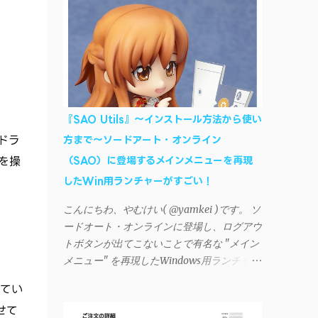
AndroidデバイスにiTunesで管理している音
楽やプレイリストを転送したくなる場合もあ
る。 そんなときは「iSyncr」というサード
パーティー製のアプリを PC と Androidデバ
イス それぞれにインストールすれば、Wi-Fi
や USB接続 を通じて同期できるようにな
る。私も 2012年頃にAndroidウォークマン
『SAO Utils』～インストール方法から使い
を使い始めた頃から便利に活用させてもらっ
ドラ
方まで～ソードアート・オンライン
ていたのだが、2023年現在はiSyncrを使って
を操
（SAO）に登場するメインメニューを再現
同期ができないという声を多数見かけるよう
になった。 具体的には、PC側のiSyncrア
したWin用ランチャーがすごい！
プリで設定したパスワードをAndroidアプリ
こんにちわ、やむけい( @yamkei )です。 ソ
に入力しようとすると、入力したパスワード
ードオート・オンラインに登場し、ログアウ
が保存されず、いつまでたっても再度入力を
トボタンが出てこないことで有名な "メイン
促されるというもの。 この不具合を回避
メニュー" を再現したWindows用ランチャー
するには、次の手順が有効だ。 Androidデバ
が海外のファンによって製作されました。ち
イスの言語を英語に設定する （念のため）
てい
ょっと使ってみたらファンには堪らないほど
再起動する iSyncrでパスワードを入力する
せて
素晴らしかったのでご紹介します。実際の動
iTunesのプレイリストが表示され、同機機能