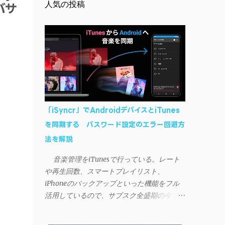
人気の投稿
バサ
「iSyncr」でAndroidデバイスとiTunes
を同期する パスワード設定のエラー回避方
法を解説
音楽管理をiTunesで行っている。レート
や再生回数、スマートプレイリスト、
iPhoneのバックアップといった機能をフル
活用しているので、サブスク全盛期の今でも
手放せない。 しかし、iTunesはiPhoneや
iPad、iPodとしか直接同期できない。たまに