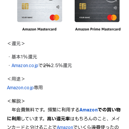
＜還元＞
・基本1％還元
・
Amazon.co.jp
で
2％
2.5％還元
Amazon.co.jp
専用
＜解説＞
年会費無料です。頻繁に利用する
Amazon
での買い物
に利用
しています。
高い還元率
はもちろんのこと、メイ
ンカードと分けることで
Amazon
でいくら
浪費
使ったの