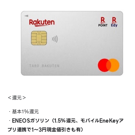
＜還元＞
・基本1％還元
・
ENEOSガソリン（1.5％還元、モバイルEneKeyア
プリ連携で1～3円現金値引きも有）
