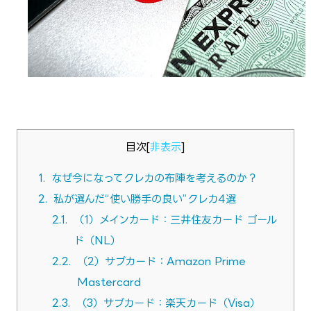
目次
[
非表示
]
1.
なぜ今になってクレカの布陣を考えるのか？
2.
私が選んだ“使い勝手の良い”クレカ4選
2.1.
（1）メインカード：三井住友カード ゴール
ド（NL）
2.2.
（2）サブカード：Amazon Prime
Mastercard
2.3.
（3）サブカード：楽天カード（Visa）