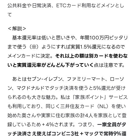
公共料金や日常決済、ETCカード利用などメインとし
て
＜解説＞
基本還元率は低いと思いきや、年間100万円ピッタリ
まで使う（※）ようにすれば実質1.5％還元になるので
メインカードに決定。
それ以上の額は別カードを使わな
いと実質還元率がどんどん下がっていく
点は注意です。
あとはセブン-イレブン、ファミリーマート、ローソ
ン、マクドナルド
でタッチ決済を使うと5％還元が受け
られるのも大きな魅力。私は「家族ポイント」サービス
も利用しており、同じく
三井住友カード（NL）を使い
始めた
奥さんや実家に住む家族の計4人を家族として登
録しているため＋4％されます。つまり、
一家全員がタ
ッチ決済さえ使えば
コンビニ3社＋マックで常時9％還