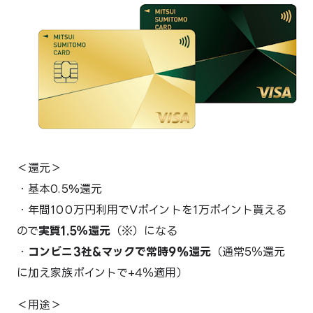
＜還元＞
・基本0.5%還元
・年間100万円利用でVポイントを1万ポイント貰える
ので
実質1.5％還元
（※）になる
・
コンビニ3社&マックで常時9%還元
（通常5％還元
に加え家族ポイントで+4％適用）