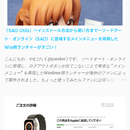
利に活用させてもらっていたのだが、2023年現在はiSyncrを使っ
て同期ができないという声を多数見かけるようになった。 具体
的には、PC側のiSyncrアプリで設定したパスワードをAndroidアプ
リに入力しようとすると、入力したパスワードが保存されず、い
『SAO Utils』～インストール方法から使い方まで～ソードアー
つまでたっても再度入力を促されるというもの。 この不具合を
ト・オンライン（SAO）に登場するメインメニューを再現した
回避するには、次の手順が有効だ。 Androidデバイスの言語を英語
Win用ランチャーがすごい！
に設定する （念のため）再起動する iSyncrでパスワードを入力す
る iTunesのプレイリストが表示され、同機機能などが正常に動作
こんにちわ、やむけい( @yamkei )です。 ソードオート・オンライ
すれば完了 一度この手順を施せば、言語設定は日本語に戻して
ンに登場し、ログアウトボタンが出てこないことで有名な "メイン
もOKだ。これでWi-Fiを使った同期機能が使えるようになる。USB
メニュー" を再現したWindows用ランチャーが海外のファンによっ
接続による同期については、アプリに根本的な不具合が発生して
て製作されました。ちょっと使ってみたらファンには堪らないほ
おり、現時点で使えないようだ。諦めよう。 今回の不具合につ
ど素晴らしかったのでご紹介します。実際の動作デモはこんな感
いて、おそらくアプリの設計上、入力されたパスワードを保存す
じ↓ ニコニコ動画の"【自作】ＳＡＯようなランチャーを開発しま
る仕組みが日本語環境でうまく動作しないことが原因だ。
した - SAO Utils"はこちら 効果音まで完全再現されていま
iSyncrを活用することで、Androidデバイスでもレート機能や再生
す・・・。カッコイイ！！ 開発ページ（英語） gpbeta.com - The
回数のカウントを活用できる。どうしてもiPhoneからAndroidスマ
SAO Utilities Project – development log インストール（導入）手順
ートフォンに移行したい場合に役立つはずだ。
1. 開発ページ のDownloadsの項目から自分のOSにあったファイル
をダウンロードする。 Windows（Windows2000, XP, Vista, Win7,