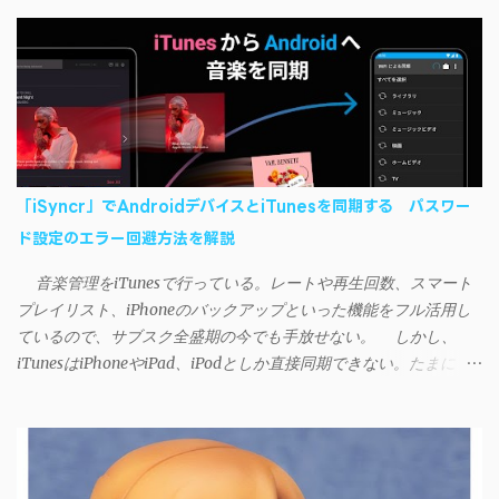
「iSyncr」でAndroidデバイスとiTunesを同期する パスワー
ド設定のエラー回避方法を解説
音楽管理をiTunesで行っている。レートや再生回数、スマート
プレイリスト、iPhoneのバックアップといった機能をフル活用し
ているので、サブスク全盛期の今でも手放せない。 しかし、
iTunesはiPhoneやiPad、iPodとしか直接同期できない。たまに
AndroidデバイスにiTunesで管理している音楽やプレイリストを転
送したくなる場合もある。 そんなときは「iSyncr」というサー
ドパーティー製のアプリを PC と Androidデバイス それぞれにイン
ストールすれば、Wi-Fiや USB接続 を通じて同期できるようにな
る。私も 2012年頃にAndroidウォークマン を使い始めた頃から便