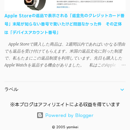
Win8）に対応です。 （ ◆自分のパソコンが 32 ビット版か 64 ビッ
ト版かを確認したい ） 2.ダウンロードしたファイルを解凍後、
Apple Storeの返品で表示される「返金先のクレジットカード番
（自分はProgram Filesの中に移動させちゃいました）フォルダの
号」末尾が知らない番号で驚いたけど問題なかった件 その正体
中にある SAO Utils.exe を実行。 3.アップデートがある場合は起動
は「デバイスアカウント番号」
時に知らせてくれるので、パッチをダウンロードしましょう。 ダ
ウンロードしたパッチ「 sao_utils_win64_hotfix」の 中身を選択し
Apple Storeで購入した商品は、2週間以内であればいかなる理由
て切り取り、先ほどダウンロードした SAO Utilsフォルダ へ貼り付
でも返品を受け付けてもらえます。米国の返品文化に則った制度
け、新しいファイルへ置き換えることで適用できます。 起動方法
で、私もたまにこの返品制度を利用しています。先日も購入した
と各種設定 アップデートが完了したら改めて SAO Utils.exe を起動
Apple Watchを返品する機会がありました。 私はこのApple
すると、アニメで見覚えのあるスプラッシュウィンドウがSEとと
WatchをApple Storeアプリで購入、Apple Payに登録したクレジッ
もに開きます。リンクスタート・・・！ タスクトレイに"SAO
トカードを使って決済していました。今回の返品が完了すると、
Utils"のアイコンがあるので右クリックすると各種設定が可能。
決済に使ったクレカに返金される（請求が取り消される）のです
（ランチャーの中からも可能です）簡単ですが日本語訳。（現在
ラベル
が、返品状況が分かる概要ページには見覚えのないクレカ番号
は日本語対応済） グレースケールの部分は未実装みたい 日本語化
（末尾XXXX）に返金されると記載されていました（黄色いマーカ
できていなかったら？ 自動...
※本ブログはアフィリエイトによる収益を得ています
ー部分参照）。 Apple Payのメインカードに登録しているクレカ
の番号末尾はYYYYだったので、この時点で頭の中は「？？？？」
Powered by Blogger
に。他に自分が所有しているクレカにも末尾XXXXは無く、余計に
混乱してしまいました。 「何らかのエラーで知らない人のクレ
© 2005 yamkei