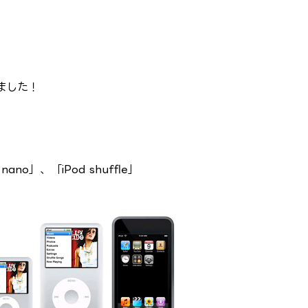
ました！
 nano」、「iPod shuffle」