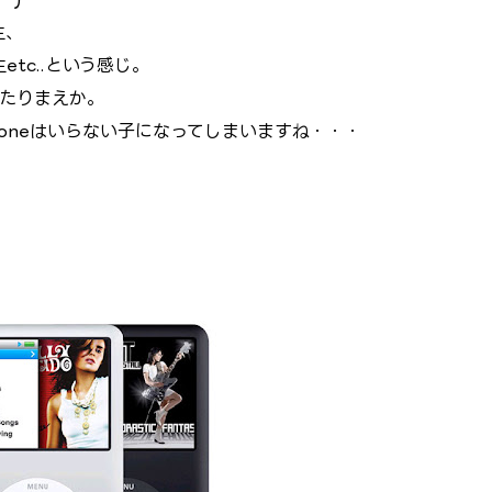
生、
生etc..という感じ。
あたりまえか。
oneはいらない子になってしまいますね・・・