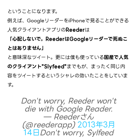
ということになります。
例えば、GoogleリーダーをiPhoneで見ることができる
人気クライアントアプリの
Reeder
は
「心配しないで。ReederはGoogleリーダーで死ぬこ
とはありません」
と意味深なツイート。更には僕も使っている
国産で人気
のクライアント"Slyfeed"
までもが、まったく同じ内
容をツイートするというシャレの効いたことをしていま
す。
Don't worry, Reeder won't
die with Google Reader.
— Reederさん
(@reederapp)
2013年3月
14日
Don't worry, Sylfeed