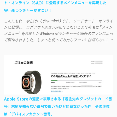
ト・オンライン（SAO）に登場するメインメニューを再現した
回避するには、次の手順が有効だ。 Androidデバイスの言語を英語
Win用ランチャーがすごい！
に設定する （念のため）再起動する iSyncrでパスワードを入力す
る iTunesのプレイリストが表示され、同機機能などが正常に動作
こんにちわ、やむけい( @yamkei )です。 ソードオート・オンライ
すれば完了 一度この手順を施せば、言語設定は日本語に戻して
ンに登場し、ログアウトボタンが出てこないことで有名な "メイン
もOKだ。これでWi-Fiを使った同期機能が使えるようになる。USB
メニュー" を再現したWindows用ランチャーが海外のファンによっ
接続による同期については、アプリに根本的な不具合が発生して
て製作されました。ちょっと使ってみたらファンには堪らないほ
おり、現時点で使えないようだ。諦めよう。 今回の不具合につ
ど素晴らしかったのでご紹介します。実際の動作デモはこんな感
いて、おそらくアプリの設計上、入力されたパスワードを保存す
じ↓ ニコニコ動画の"【自作】ＳＡＯようなランチャーを開発しま
る仕組みが日本語環境でうまく動作しないことが原因だ。
した - SAO Utils"はこちら 効果音まで完全再現されていま
iSyncrを活用することで、Androidデバイスでもレート機能や再生
す・・・。カッコイイ！！ 開発ページ（英語） gpbeta.com - The
回数のカウントを活用できる。どうしてもiPhoneからAndroidスマ
SAO Utilities Project – development log インストール（導入）手順
ートフォンに移行したい場合に役立つはずだ。
1. 開発ページ のDownloadsの項目から自分のOSにあったファイル
をダウンロードする。 Windows（Windows2000, XP, Vista, Win7,
Win8）に対応です。 （ ◆自分のパソコンが 32 ビット版か 64 ビッ
ト版かを確認したい ） 2.ダウンロードしたファイルを解凍後、
Apple Storeの返品で表示される「返金先のクレジットカード番
（自分はProgram Filesの中に移動させちゃいました）フォルダの
号」末尾が知らない番号で驚いたけど問題なかった件 その正体
中にある SAO Utils.exe を実行。 3.アップデートがある場合は起動
は「デバイスアカウント番号」
時に知らせてくれるので、パッチをダウンロードしましょう。 ダ