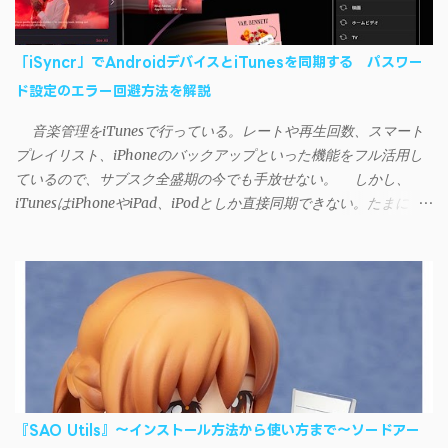
「iSyncr」でAndroidデバイスとiTunesを同期する パスワー
ド設定のエラー回避方法を解説
音楽管理をiTunesで行っている。レートや再生回数、スマート
プレイリスト、iPhoneのバックアップといった機能をフル活用し
ているので、サブスク全盛期の今でも手放せない。 しかし、
iTunesはiPhoneやiPad、iPodとしか直接同期できない。たまに
AndroidデバイスにiTunesで管理している音楽やプレイリストを転
送したくなる場合もある。 そんなときは「iSyncr」というサー
ドパーティー製のアプリを PC と Androidデバイス それぞれにイン
ストールすれば、Wi-Fiや USB接続 を通じて同期できるようにな
る。私も 2012年頃にAndroidウォークマン を使い始めた頃から便
利に活用させてもらっていたのだが、2023年現在はiSyncrを使っ
て同期ができないという声を多数見かけるようになった。 具体
的には、PC側のiSyncrアプリで設定したパスワードをAndroidアプ
リに入力しようとすると、入力したパスワードが保存されず、い
『SAO Utils』～インストール方法から使い方まで～ソードアー
つまでたっても再度入力を促されるというもの。 この不具合を