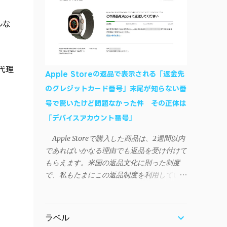
作デモはこんな感じ↓ ニコニコ動画の"【自
などが正常に動作すれば完了 一度この手
作】ＳＡＯようなランチャーを開発しました
順を施せば、言語設定は日本語に戻しても
ルな
- SAO Utils"はこちら 効果音まで完全再現さ
OKだ。これでWi-Fiを使った同期機能が使え
れています・・・。カッコイイ！！ 開発ペ
るようになる。USB接続による同期について
ージ（英語） gpbeta.com - The SAO
は、アプリに根本的な不具合が発生してお
Utilities Project – development log インスト
代理
り、現時点で使えないようだ。諦めよう。
Apple Storeの返品で表示される「返金先
ール（導入）手順 1. 開発ページ の
今回の不具合について、おそらくアプリの
のクレジットカード番号」末尾が知らない番
Downloadsの項目から自分のOSにあったフ
設計上、入力されたパスワードを保存する仕
号で驚いたけど問題なかった件 その正体は
ァイルをダウンロードする。
組みが日本語環境でうまく動作しないことが
Windows（Windows2000, XP, Vista, Win7,
「デバイスアカウント番号」
原因だ。 iSyncrを活用することで、
Win8）に対応です。 （ ◆自分のパソコンが
Androidデバイスでもレート機能や再生回数
Apple Storeで購入した商品は、2週間以内
32 ビット版か 64 ビット版かを確認したい
のカウントを活用できる。どうしても
であればいかなる理由でも返品を受け付けて
） 2.ダウンロードしたファイルを解凍後、
iPhoneからAndroidスマートフォンに移行し
もらえます。米国の返品文化に則った制度
（自分はProgram Filesの中に移動させちゃ
たい場合に役立つはずだ。
で、私もたまにこの返品制度を利用していま
いました）フォルダの中にある SAO
す。先日も購入したApple Watchを返品する
Utils.exe を実行。 3.アップデートがある場合
機会がありました。 私はこのApple Watch
は起動時に知らせてくれるので、パッチをダ
をApple Storeアプリで購入、Apple Payに登
ウンロードしましょう。 ダウンロードした
ラベル
録したクレジットカードを使って決済してい
パッチ「 sao_utils_win64_hotfix」の 中身を選