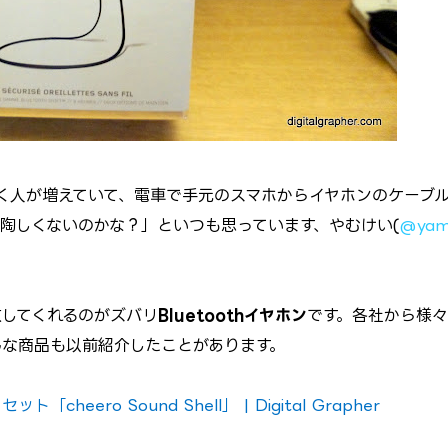
聴く人が増えていて、電車で手元のスマホからイヤホンのケーブ
陶しくないのかな？」といつも思っています、やむけい(
@yam
してくれるのがズバリ
Bluetoothイヤホン
です。各社から様
んな商品も以前紹介したことがあります。
cheero Sound Shell」 | Digital Grapher