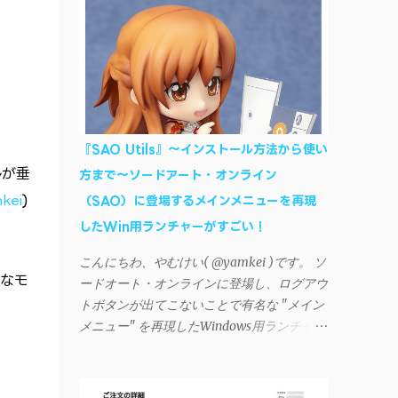
AndroidデバイスにiTunesで管理している音
楽やプレイリストを転送したくなる場合もあ
る。 そんなときは「iSyncr」というサード
パーティー製のアプリを PC と Androidデバ
イス それぞれにインストールすれば、Wi-Fi
や USB接続 を通じて同期できるようにな
る。私も 2012年頃にAndroidウォークマン
『SAO Utils』～インストール方法から使い
を使い始めた頃から便利に活用させてもらっ
ルが垂
方まで～ソードアート・オンライン
ていたのだが、2023年現在はiSyncrを使って
kei
)
（SAO）に登場するメインメニューを再現
同期ができないという声を多数見かけるよう
になった。 具体的には、PC側のiSyncrア
したWin用ランチャーがすごい！
プリで設定したパスワードをAndroidアプリ
こんにちわ、やむけい( @yamkei )です。 ソ
に入力しようとすると、入力したパスワード
々なモ
ードオート・オンラインに登場し、ログアウ
が保存されず、いつまでたっても再度入力を
トボタンが出てこないことで有名な "メイン
促されるというもの。 この不具合を回避
メニュー" を再現したWindows用ランチャー
するには、次の手順が有効だ。 Androidデバ
が海外のファンによって製作されました。ち
イスの言語を英語に設定する （念のため）
ょっと使ってみたらファンには堪らないほど
再起動する iSyncrでパスワードを入力する
素晴らしかったのでご紹介します。実際の動
iTunesのプレイリストが表示され、同機機能