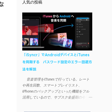
人気の投稿
な
「iSyncr」でAndroidデバイスとiTunes
を同期する パスワード設定のエラー回避方
法を解説
音楽管理をiTunesで行っている。レート
や再生回数、スマートプレイリスト、
iPhoneのバックアップといった機能をフル
活用しているので、サブスク全盛期の今でも
手放せない。 しかし、iTunesはiPhoneや
iPad、iPodとしか直接同期できない。たまに