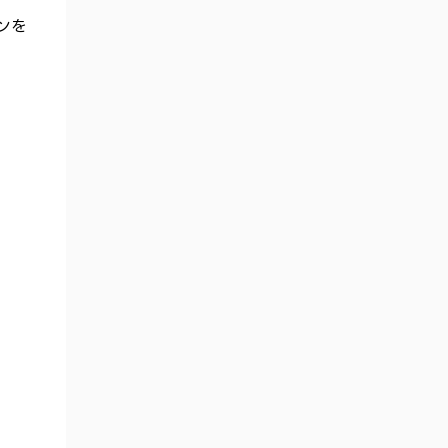
いうセキュリティ上の仕組みです。 とい
ンを
うわけで、Apple Payで決済したときのクレ
カ番号...