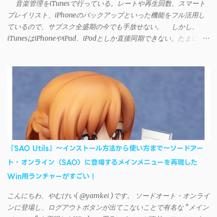
音楽管理をiTunesで行っている。レートや再生回数、スマート
プレイリスト、iPhoneのバックアップといった機能をフル活用し
ているので、サブスク全盛期の今でも手放せない。 しかし、
iTunesはiPhoneやiPad、iPodとしか直接同期できない。たまに
AndroidデバイスにiTunesで管理している音楽やプレイリストを転
送したくなる場合もある。 そんなときは「iSyncr」というサー
ドパーティー製のアプリを PC と Androidデバイス それぞれにイン
ストールすれば、Wi-Fiや USB接続 を通じて同期できるようにな
る。私も 2012年頃にAndroidウォークマン を使い始めた頃から便
利に活用させてもらっていたのだが、2023年現在はiSyncrを使っ
て同期ができないという声を多数見かけるようになった。 具体
的には、PC側のiSyncrアプリで設定したパスワードをAndroidアプ
リに入力しようとすると、入力したパスワードが保存されず、い
『SAO Utils』～インストール方法から使い方まで～ソードアー
つまでたっても再度入力を促されるというもの。 この不具合を
ト・オンライン（SAO）に登場するメインメニューを再現した
回避するには、次の手順が有効だ。 Androidデバイスの言語を英語
Win用ランチャーがすごい！
に設定する （念のため）再起動する iSyncrでパスワードを入力す
る iTunesのプレイリストが表示され、同機機能などが正常に動作
こんにちわ、やむけい( @yamkei )です。 ソードオート・オンライ
すれば完了 一度この手順を施せば、言語設定は日本語に戻して
ンに登場し、ログアウトボタンが出てこないことで有名な "メイン
もOKだ。これでWi-Fiを使った同期機能が使えるようになる。USB