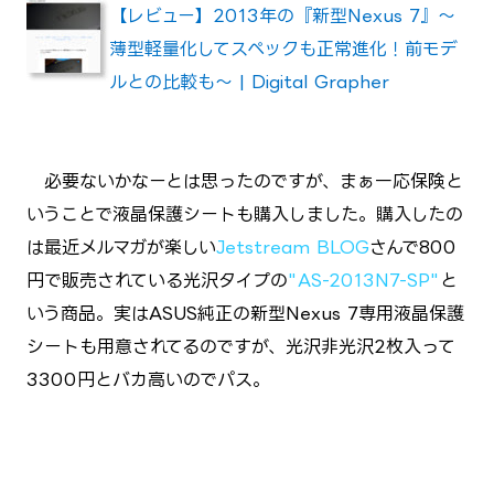
【レビュー】2013年の『新型Nexus 7』～
薄型軽量化してスペックも正常進化！前モデ
ルとの比較も～ | Digital Grapher
必要ないかなーとは思ったのですが、まぁ一応保険と
いうことで液晶保護シートも購入しました。購入したの
は最近メルマガが楽しい
Jetstream BLOG
さんで800
円で販売されている光沢タイプの
"AS-2013N7-SP"
と
いう商品。実はASUS純正の新型Nexus 7専用液晶保護
シートも用意されてるのですが、光沢非光沢2枚入って
3300円とバカ高いのでパス。