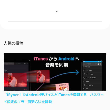
コ
メ
ン
ト
人気の投稿
「iSyncr」でAndroidデバイスとiTunesを同期する パスワー
ド設定のエラー回避方法を解説