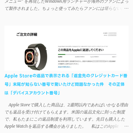
メニュー" を再現したWindows用ランチャーが海外のファンによっ
接続による同期については、アプリに根本的な不具合が発生して
て製作されました。ちょっと使ってみたらファンには堪らないほ
おり、現時点で使えないようだ。諦めよう。 今回の不具合につ
ど素晴らしかったのでご紹介します。実際の動作デモはこんな感
いて、おそらくアプリの設計上、入力されたパスワードを保存す
じ↓ ニコニコ動画の"【自作】ＳＡＯようなランチャーを開発しま
る仕組みが日本語環境でうまく動作しないことが原因だ。
した - SAO Utils"はこちら 効果音まで完全再現されていま
iSyncrを活用することで、Androidデバイスでもレート機能や再生
す・・・。カッコイイ！！ 開発ページ（英語） gpbeta.com - The
回数のカウントを活用できる。どうしてもiPhoneからAndroidスマ
SAO Utilities Project – development log インストール（導入）手順
ートフォンに移行したい場合に役立つはずだ。
1. 開発ページ のDownloadsの項目から自分のOSにあったファイル
をダウンロードする。 Windows（Windows2000, XP, Vista, Win7,
Win8）に対応です。 （ ◆自分のパソコンが 32 ビット版か 64 ビッ
ト版かを確認したい ） 2.ダウンロードしたファイルを解凍後、
Apple Storeの返品で表示される「返金先のクレジットカード番
（自分はProgram Filesの中に移動させちゃいました）フォルダの
号」末尾が知らない番号で驚いたけど問題なかった件 その正体
中にある SAO Utils.exe を実行。 3.アップデートがある場合は起動
は「デバイスアカウント番号」
時に知らせてくれるので、パッチをダウンロードしましょう。 ダ
ウンロードしたパッチ「 sao_utils_win64_hotfix」の 中身を選択し
Apple Storeで購入した商品は、2週間以内であればいかなる理由
て切り取り、先ほどダウンロードした SAO Utilsフォルダ へ貼り付
でも返品を受け付けてもらえます。米国の返品文化に則った制度
け、新しいファイルへ置き換えることで適用できます。 起動方法
で、私もたまにこの返品制度を利用しています。先日も購入した
と各種設定 アップデートが完了したら改めて SAO Utils.exe を起動
Apple Watchを返品する機会がありました。 私はこのApple
すると、アニメで見覚えのあるスプラッシュウィンドウがSEとと