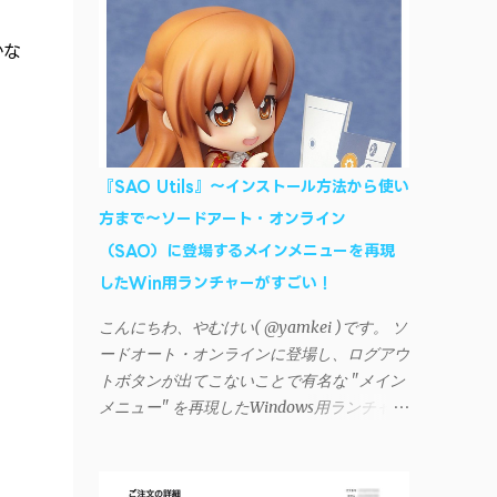
AndroidデバイスにiTunesで管理している音
楽やプレイリストを転送したくなる場合もあ
かな
る。 そんなときは「iSyncr」というサード
パーティー製のアプリを PC と Androidデバ
イス それぞれにインストールすれば、Wi-Fi
や USB接続 を通じて同期できるようにな
る。私も 2012年頃にAndroidウォークマン
『SAO Utils』～インストール方法から使い
を使い始めた頃から便利に活用させてもらっ
方まで～ソードアート・オンライン
ていたのだが、2023年現在はiSyncrを使って
（SAO）に登場するメインメニューを再現
同期ができないという声を多数見かけるよう
になった。 具体的には、PC側のiSyncrア
したWin用ランチャーがすごい！
プリで設定したパスワードをAndroidアプリ
こんにちわ、やむけい( @yamkei )です。 ソ
に入力しようとすると、入力したパスワード
ードオート・オンラインに登場し、ログアウ
が保存されず、いつまでたっても再度入力を
トボタンが出てこないことで有名な "メイン
促されるというもの。 この不具合を回避
メニュー" を再現したWindows用ランチャー
するには、次の手順が有効だ。 Androidデバ
が海外のファンによって製作されました。ち
イスの言語を英語に設定する （念のため）
ょっと使ってみたらファンには堪らないほど
再起動する iSyncrでパスワードを入力する
素晴らしかったのでご紹介します。実際の動
iTunesのプレイリストが表示され、同機機能