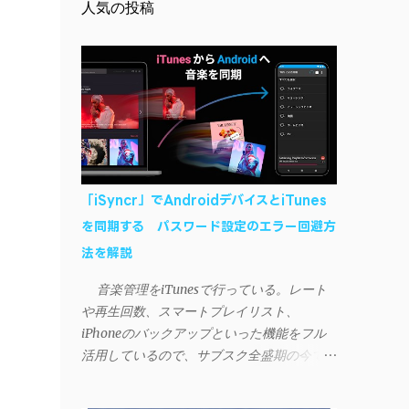
人気の投稿
「iSyncr」でAndroidデバイスとiTunes
を同期する パスワード設定のエラー回避方
法を解説
音楽管理をiTunesで行っている。レート
や再生回数、スマートプレイリスト、
iPhoneのバックアップといった機能をフル
活用しているので、サブスク全盛期の今でも
手放せない。 しかし、iTunesはiPhoneや
iPad、iPodとしか直接同期できない。たまに