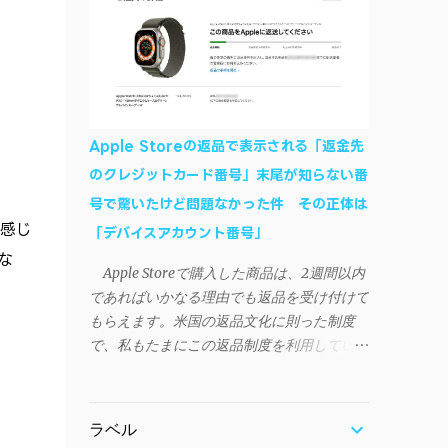
作デモはこんな感じ↓ ニコニコ動画の"【自
などが正常に動作すれば完了 一度この手
作】ＳＡＯようなランチャーを開発しました
順を施せば、言語設定は日本語に戻しても
- SAO Utils"はこちら 効果音まで完全再現さ
OKだ。これでWi-Fiを使った同期機能が使え
れています・・・。カッコイイ！！ 開発ペ
るようになる。USB接続による同期について
ージ（英語） gpbeta.com - The SAO
は、アプリに根本的な不具合が発生してお
Utilities Project – development log インスト
り、現時点で使えないようだ。諦めよう。
Apple Storeの返品で表示される「返金先
ール（導入）手順 1. 開発ページ の
今回の不具合について、おそらくアプリの
のクレジットカード番号」末尾が知らない番
Downloadsの項目から自分のOSにあったフ
設計上、入力されたパスワードを保存する仕
号で驚いたけど問題なかった件 その正体は
ァイルをダウンロードする。
組みが日本語環境でうまく動作しないことが
を感じ
Windows（Windows2000, XP, Vista, Win7,
「デバイスアカウント番号」
原因だ。 iSyncrを活用することで、
Win8）に対応です。 （ ◆自分のパソコンが
な
Androidデバイスでもレート機能や再生回数
Apple Storeで購入した商品は、2週間以内
32 ビット版か 64 ビット版かを確認したい
のカウントを活用できる。どうしても
であればいかなる理由でも返品を受け付けて
） 2.ダウンロードしたファイルを解凍後、
iPhoneからAndroidスマートフォンに移行し
もらえます。米国の返品文化に則った制度
（自分はProgram Filesの中に移動させちゃ
たい場合に役立つはずだ。
で、私もたまにこの返品制度を利用していま
いました）フォルダの中にある SAO
す。先日も購入したApple Watchを返品する
Utils.exe を実行。 3.アップデートがある場合
機会がありました。 私はこのApple Watch
は起動時に知らせてくれるので、パッチをダ
をApple Storeアプリで購入、Apple Payに登
ウンロードしましょう。 ダウンロードした
ラベル
録したクレジットカードを使って決済してい
パッチ「 sao_utils_win64_hotfix」の 中身を選