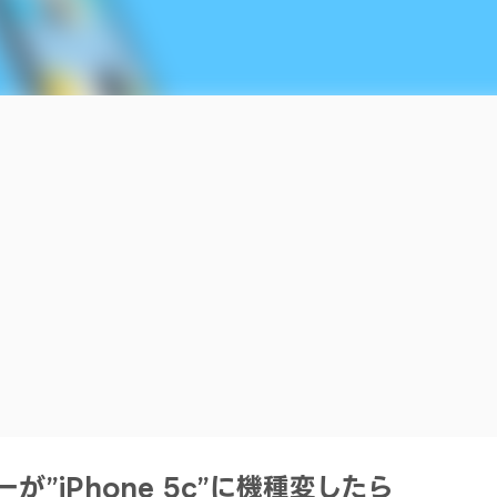
ーが”iPhone 5c”に機種変したら