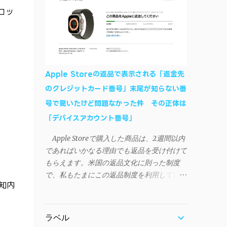
作デモはこんな感じ↓ ニコニコ動画の"【自
などが正常に動作すれば完了 一度この手
ロッ
作】ＳＡＯようなランチャーを開発しました
順を施せば、言語設定は日本語に戻しても
- SAO Utils"はこちら 効果音まで完全再現さ
OKだ。これでWi-Fiを使った同期機能が使え
れています・・・。カッコイイ！！ 開発ペ
るようになる。USB接続による同期について
ージ（英語） gpbeta.com - The SAO
は、アプリに根本的な不具合が発生してお
Utilities Project – development log インスト
り、現時点で使えないようだ。諦めよう。
Apple Storeの返品で表示される「返金先
ール（導入）手順 1. 開発ページ の
今回の不具合について、おそらくアプリの
のクレジットカード番号」末尾が知らない番
Downloadsの項目から自分のOSにあったフ
設計上、入力されたパスワードを保存する仕
号で驚いたけど問題なかった件 その正体は
ァイルをダウンロードする。
組みが日本語環境でうまく動作しないことが
Windows（Windows2000, XP, Vista, Win7,
「デバイスアカウント番号」
原因だ。 iSyncrを活用することで、
Win8）に対応です。 （ ◆自分のパソコンが
Androidデバイスでもレート機能や再生回数
Apple Storeで購入した商品は、2週間以内
32 ビット版か 64 ビット版かを確認したい
のカウントを活用できる。どうしても
であればいかなる理由でも返品を受け付けて
） 2.ダウンロードしたファイルを解凍後、
iPhoneからAndroidスマートフォンに移行し
もらえます。米国の返品文化に則った制度
（自分はProgram Filesの中に移動させちゃ
たい場合に役立つはずだ。
で、私もたまにこの返品制度を利用していま
いました）フォルダの中にある SAO
知内
す。先日も購入したApple Watchを返品する
Utils.exe を実行。 3.アップデートがある場合
機会がありました。 私はこのApple Watch
は起動時に知らせてくれるので、パッチをダ
をApple Storeアプリで購入、Apple Payに登
ウンロードしましょう。 ダウンロードした
ラベル
録したクレジットカードを使って決済してい
パッチ「 sao_utils_win64_hotfix」の 中身を選