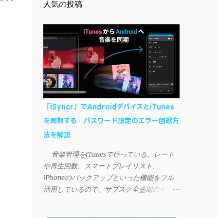
人気の投稿
「iSyncr」でAndroidデバイスとiTunes
を同期する パスワード設定のエラー回避方
法を解説
音楽管理をiTunesで行っている。レート
や再生回数、スマートプレイリスト、
iPhoneのバックアップといった機能をフル
活用しているので、サブスク全盛期の今でも
手放せない。 しかし、iTunesはiPhoneや
iPad、iPodとしか直接同期できない。たまに