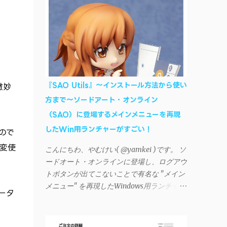
AndroidデバイスにiTunesで管理している音
楽やプレイリストを転送したくなる場合もあ
る。 そんなときは「iSyncr」というサード
パーティー製のアプリを PC と Androidデバ
イス それぞれにインストールすれば、Wi-Fi
や USB接続 を通じて同期できるようにな
る。私も 2012年頃にAndroidウォークマン
『SAO Utils』～インストール方法から使い
微妙
を使い始めた頃から便利に活用させてもらっ
方まで～ソードアート・オンライン
ていたのだが、2023年現在はiSyncrを使って
（SAO）に登場するメインメニューを再現
同期ができないという声を多数見かけるよう
になった。 具体的には、PC側のiSyncrア
したWin用ランチャーがすごい！
ので
プリで設定したパスワードをAndroidアプリ
変使
こんにちわ、やむけい( @yamkei )です。 ソ
に入力しようとすると、入力したパスワード
ードオート・オンラインに登場し、ログアウ
が保存されず、いつまでたっても再度入力を
トボタンが出てこないことで有名な "メイン
促されるというもの。 この不具合を回避
メニュー" を再現したWindows用ランチャー
するには、次の手順が有効だ。 Androidデバ
ータ
が海外のファンによって製作されました。ち
イスの言語を英語に設定する （念のため）
ょっと使ってみたらファンには堪らないほど
再起動する iSyncrでパスワードを入力する
素晴らしかったのでご紹介します。実際の動
iTunesのプレイリストが表示され、同機機能